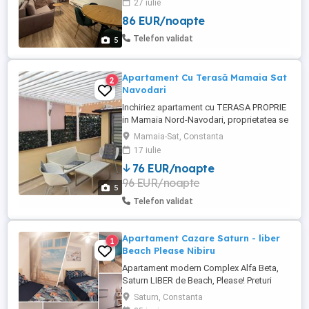
27 iulie
universitar, aproape de stațiunea Mamaia,
86 EUR/noapte
Satul de vacanță, City Park Mall. Dispune
de loc de parcare privat la subteran, 2 tv, 2
Telefon validat
5
...
Apartament Cu Terasă Mamaia Sat
2
Navodari
Inchiriez apartament cu TERASA PROPRIE
in Mamaia Nord-Navodari, proprietatea se
afla la 3 minute de mers pe jos fata de
Mamaia-Sat, Constanta
plaja, in apropiere este plaja Zanzibar,
17 iulie
plaja Oneiro si faleza Alezzi iar la 2 min de
76 EUR/noapte
mers pe jos se gaseste Lidl. Apartamentul
96 EUR/noapte
se afla la parterul blocului nou construit,
5
dormitorul ...
Telefon validat
Apartament Cazare Saturn - liber
1
Beach Please Nibiru
Apartament modern Complex Alfa Beta,
Saturn LIBER de Beach, Please! Preturi
incepand de la 350 de lei pe noapte!! Cauți
Saturn, Constanta
cazarea perfectă pentru festival sau