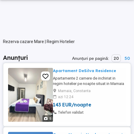
Rezerva cazare Mare | Regim Hotelier
Anunțuri
20
50
Anunțuri pe pagină:
Apartament DeSilva Residence
Apartamente 2 camere de inchiriat in
regim hotelier pe noapte situat in Mamaia
Nord langa clubul Loft in complexul De
Mamaia, Constanta
Silva Residence (Beachside), cea mai
azi 12:24
buna locatie din Mamaia, apartamente pe
143 EUR/noapte
plaja, cu vedere si la mare si la lac, cu
acces direct la clubul Loft si la plaja
Telefon validat
hotelului Opera si Crowne ...
5