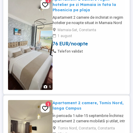
1
hotelier pe zi Mamaia in fata la
Phoenicia pe plaja
Apartament 2 camere de inchiriat in regim
hotelier pe noapte situat in Mamaia Nord
in fata complexului Phoenicia, linia 1 de la
Mamaia-Sat, Constanta
mare, chiar pe plaja, in complexul Roca
1 august
Residence, cea mai buna locatie din
76 EUR/noapte
Mamaia, apartamente chiar pe plaja, cu
vedere si la mare, terasa, cu acces direct
Telefon validat
la plaja Phoenicia. ...
5
Apartament 2 camere, Tomis Nord,
1
langa Campus
În perioada 1 iulie-15 septembrie Închiriez
apartament 2 camere mobilată și utilat, intr
un bloc nou, modern, recent renovat, se
Tomis Nord, Constanta, Constanta
află pe strada Smaraldului, lângă Campus