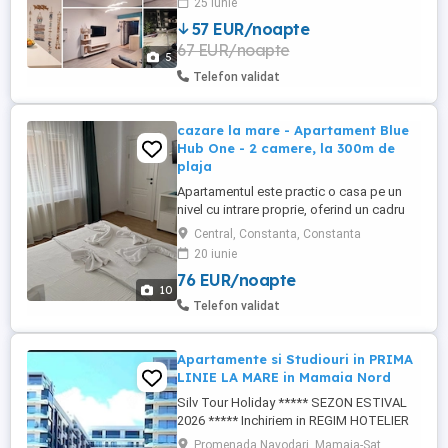
25 iunie
pentru o vacanță la mare? Închiriez
57 EUR/noapte
apartament modern cu 2 camere în Saturn
67 EUR/noapte
(Complex Alfa Beta, str. Henny Ignatie nr.
5
1), cu o capacitate de ...
Telefon validat
cazare la mare - Apartament Blue
Hub One - 2 camere, la 300m de
plaja
Apartamentul este practic o casa pe un
nivel cu intrare proprie, oferind un cadru
intim si placut. Casa este situata in zona
Central, Constanta, Constanta
Bdul Mamaia - Spitalul Militar, la 300m de
20 iunie
accesul la plaja 3 papuci - Zoom Beach.
76 EUR/noapte
Amplasarea centrala a casei face ca
10
aceasta sa fie aproape de toate
Telefon validat
obiectivele turistice ale ...
Apartamente si Studiouri in PRIMA
LINIE LA MARE in Mamaia Nord
Silv Tour Holiday ***** SEZON ESTIVAL
2026 ***** Inchiriem in REGIM HOTELIER
APARTAMENTE SI STUDIOURI Intr-unul din
Promenada Navodari, Mamaia-Sat,