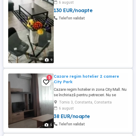
6 august
privată gratuită garantată pentru fiecare
130 EUR/noapte
apartament. Apartamente cu doua camera
de inchiriat in regim hotelier, Statiunea
Telefon validat
Mamaia - zona Cazino. Apartamentele ...
9
Cazare regim hotelier 2 camere
5
City Park
Cazare regim hotelier in zona City Mall. Nu
se închiriază pentru petreceri. Nu se
primesc escorte Pana în 3 zile - 250 lei
Tomis 3, Constanta, Constanta
Peste 3 zile - 200 lei Iulie și august- 300 lei
6 august
Apartamentul este complet mobilat si
38 EUR/noapte
utilat modern si foarte curat, totul nou.
Încălzirea si apa caldă se face cu centrală
Telefon validat
5
proprie ...