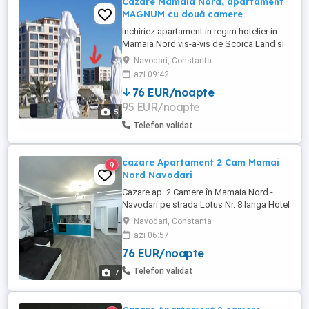
Cazare Mamaia Nord, apartament
MAGNUM cu două camere
Inchiriez apartament in regim hotelier in
Mamaia Nord vis-a-vis de Scoica Land si
complex Phoenicia, apartamentul are 1
Navodari, Constanta
dormitor, 1 living cu canapea extensibilă,
azi 09:42
bucătărie utilată, baie și balcon. Dotări:
76 EUR/noapte
-2TV LCD de80cm si 100cm -frigider si
95 EUR/noapte
congelator -cuptor,plită aragaz -centrală
5
proprie -expresor ...
Telefon validat
cazare Apartament 2 Cam Mamai
9
Nord Navodari
Cazare ap. 2 Camere în Mamaia Nord -
Navodari pe strada Lotus Nr. 8 langa Hotel
Opera si White Tower , langa cluburi , loc
Navodari, Constanta
de parcare Privat. Cei care nu au o parcare
azi 06:57
este o mare problema cu parcarea în
76 EUR/noapte
zona, 100m de plaja .Luni-Miercuri 400
noapte -,Joi Vineri Sambata Duminica 500
Telefon validat
7
noapte . Mai multe ...