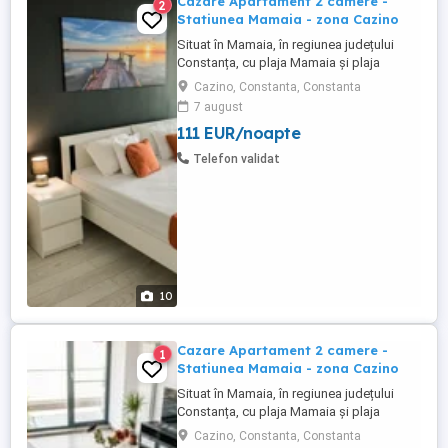
Cazare Apartament 2 camere -
2
Statiunea Mamaia - zona Cazino
Situat în Mamaia, în regiunea județului
Constanța, cu plaja Mamaia și plaja
Myrtos în apropiere, Diamond View
Cazino, Constanta, Constanta
Apartments oferă cazare cu parcare
7 august
privată gratuită garantată pentru fiecare
111 EUR/noapte
apartament. Apartamente cu doua camera
de inchiriat in regim hotelier, Statiunea
Telefon validat
Mamaia - zona Cazino. Apartamentele ...
10
Cazare Apartament 2 camere -
1
Statiunea Mamaia - zona Cazino
Situat în Mamaia, în regiunea județului
Constanța, cu plaja Mamaia și plaja
Myrtos în apropiere, Diamond View
Cazino, Constanta, Constanta
Apartments oferă cazare cu parcare