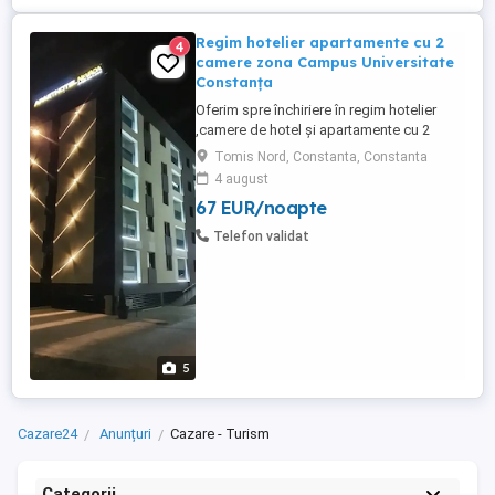
Regim hotelier apartamente cu 2
4
camere zona Campus Universitate
Constanța
Oferim spre închiriere în regim hotelier
,camere de hotel și apartamente cu 2
camere la un complex hotelier de 3 și 4
Tomis Nord, Constanta, Constanta
stele . Contra cost avem și mic dejun la
4 august
cerere (40 lei de persoană) Complexul
67 EUR/noapte
hotelier se află în zona Tomis Nord
Campus Universitate. Dotări: Complet
Telefon validat
mobilate și utilate modern ...
5
Cazare24
Anunțuri
Cazare - Turism
Categorii