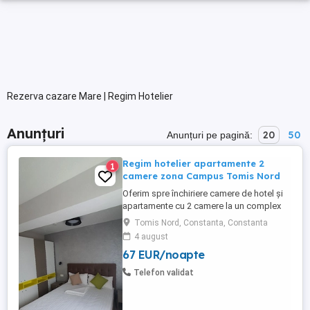
Rezerva cazare Mare | Regim Hotelier
Anunțuri
20
50
Anunțuri pe pagină:
Regim hotelier apartamente 2
1
camere zona Campus Tomis Nord
Oferim spre închiriere camere de hotel și
apartamente cu 2 camere la un complex
hotelier de 3 și 4 stele . Contra cost avem
Tomis Nord, Constanta, Constanta
și mic dejun la cerere (40 lei de persoană)
4 august
Complexul hotelier se află în zona Tomis
67 EUR/noapte
Nord Campus Universitate. Dotări:
Complet mobilate și utilate modern Aer
Telefon validat
condiționat, ...