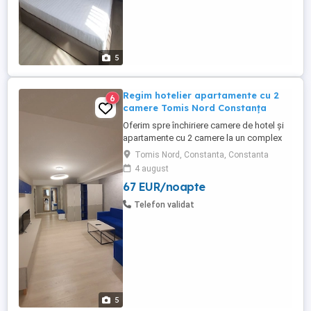
5
Regim hotelier apartamente cu 2
6
camere Tomis Nord Constanța
Oferim spre închiriere camere de hotel și
apartamente cu 2 camere la un complex
hotelier de 3 și 4 stele . Contra cost avem
Tomis Nord, Constanta, Constanta
și mic dejun la cerere (40 lei de persoană)
4 august
Complexul hotelier se află în zona Tomis
67 EUR/noapte
Nord Campus Universitate. Dotări:
Complet mobilate și utilate modern Aer
Telefon validat
condiționat, ...
5