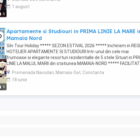
1 august
5
Apartamente si Studiouri in PRIMA LINIE LA MARE i
Mamaia Nord
Silv Tour Holiday ***** SEZON ESTIVAL 2026 ***** Inchiriem in REG
HOTELIER APARTAMENTE SI STUDIOURI Intr-unul din cele mai
frumoase si elegante resorturi rezidentialle de 5 stele Situat in P
LINIE LA MALUL MARII din statiunea MAMAIA-NORD ***** FACILITATI
PARCARE PRIVATA GRATUITA CU BARIERA AZIMUTH ...
Promenada Navodari, Mamaia-Sat, Constanta
18 iunie
5