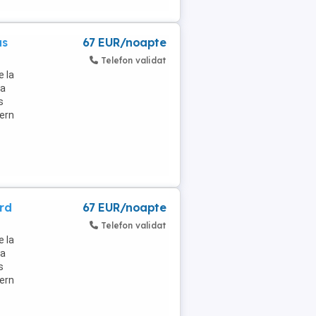
us
67 EUR/noapte
Telefon validat
e la
la
s
dern
rd
67 EUR/noapte
Telefon validat
e la
la
s
dern