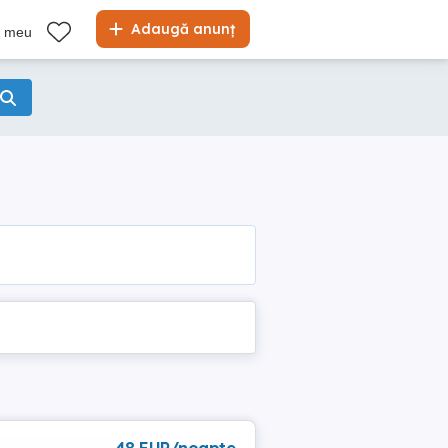
Adaugă anunț
l meu