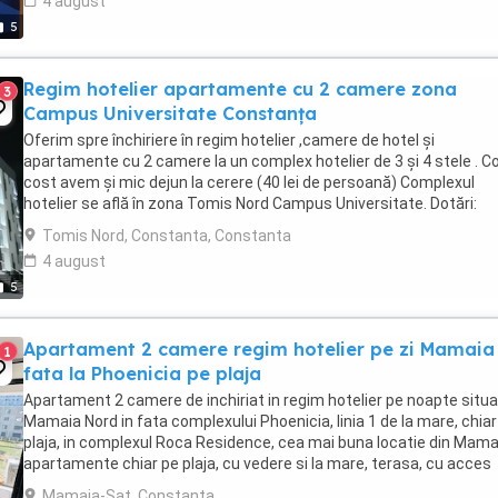
4 august
5
Regim hotelier apartamente cu 2 camere zona
3
Campus Universitate Constanța
Oferim spre închiriere în regim hotelier ,camere de hotel și
apartamente cu 2 camere la un complex hotelier de 3 și 4 stele . C
cost avem și mic dejun la cerere (40 lei de persoană) Complexul
hotelier se află în zona Tomis Nord Campus Universitate. Dotări:
Complet mobilate și utilate modern ...
Tomis Nord, Constanta, Constanta
4 august
5
Apartament 2 camere regim hotelier pe zi Mamaia 
1
fata la Phoenicia pe plaja
Apartament 2 camere de inchiriat in regim hotelier pe noapte situa
Mamaia Nord in fata complexului Phoenicia, linia 1 de la mare, chiar
plaja, in complexul Roca Residence, cea mai buna locatie din Mama
apartamente chiar pe plaja, cu vedere si la mare, terasa, cu acces
direct la plaja Phoenicia. ...
Mamaia-Sat, Constanta