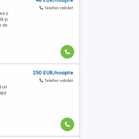
48 EUR/noapte
Telefon validat
re o
ă și
r de
250 EUR/noapte
Telefon validat
ă un
jul
i