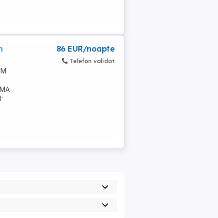
n
86 EUR/noapte
Telefon validat
IM
RIMA
: