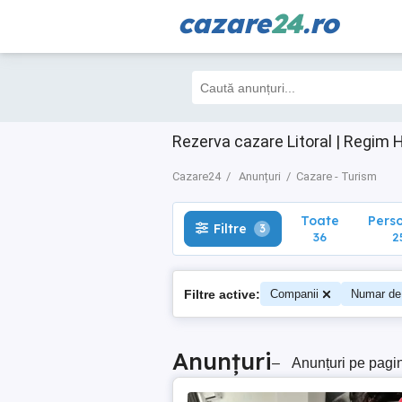
cazare
24
.ro
Toate
Perso
Filtre
3
36
25
Rezerva cazare Litoral | Regim H
Cazare24
Anunțuri
Cazare - Turism
Toate
Pers
Filtre
3
36
2
Filtre active:
Companii
Numar de
Anunțuri
–
Anunțuri pe pagi