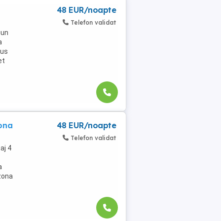
48 EUR/noapte
Telefon validat
-un
a
pus
et
zona
48 EUR/noapte
Telefon validat
aj 4
a
 zona