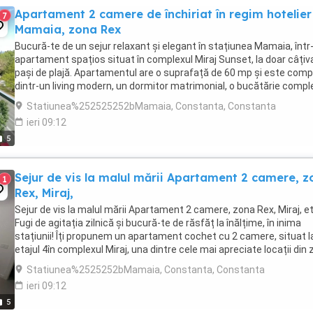
Apartament 2 camere de închiriat în regim hotelier
7
Mamaia, zona Rex
Bucură-te de un sejur relaxant și elegant în stațiunea Mamaia, într
apartament spațios situat în complexul Miraj Sunset, la doar câțiv
pași de plajă. Apartamentul are o suprafață de 60 mp și este com
dintr-un living modern, un dormitor matrimonial, o bucătărie compl
utilată și o baie dotată ...
Statiunea%252525252bMamaia, Constanta, Constanta
ieri 09:12
5
Sejur de vis la malul mării Apartament 2 camere, 
1
Rex, Miraj,
Sejur de vis la malul mării Apartament 2 camere, zona Rex, Miraj, et
Fugi de agitația zilnică și bucură-te de răsfăț la înălțime, în inima
stațiunii! Îți propunem un apartament cochet cu 2 camere, situat l
etajul 4în complexul Miraj, una dintre cele mai apreciate locații din
Rex la doar ...
Statiunea%2525252bMamaia, Constanta, Constanta
ieri 09:12
5