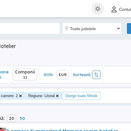
ane
Companii
RON
EUR
Sortează
Contu
11
otelier
oane
Companii
RON
EUR
Sortează
5
11
 camere: 2
Regiune: Litoral
Șterge toate filtrele
nă:
20
50