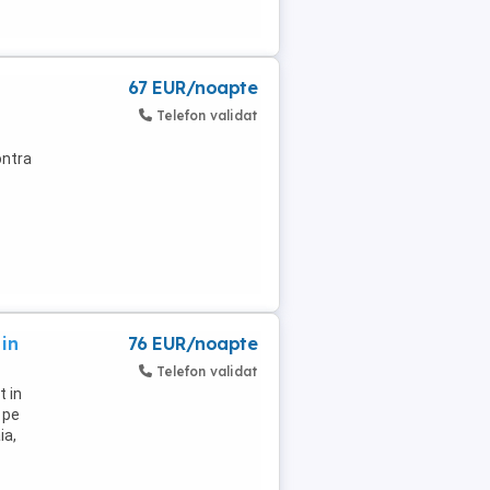
67 EUR/noapte
Telefon validat
ontra
in
76 EUR/noapte
Telefon validat
t in
 pe
ia,