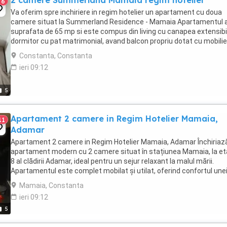
2 camere Summerland Mamaia regim hotelier
6
Va oferim spre inchiriere in regim hotelier un apartament cu doua
camere situat la Summerland Residence - Mamaia Apartamentul a
suprafata de 65 mp si este compus din living cu canapea extensibil
dormitor cu pat matrimonial, avand balcon propriu dotat cu mobilie
terasa. Confortul dumneavoastră ...
Constanta, Constanta
ieri 09:12
5
Apartament 2 camere in Regim Hotelier Mamaia,
11
Adamar
Apartament 2 camere in Regim Hotelier Mamaia, Adamar Închiriaz
apartament modern cu 2 camere situat în stațiunea Mamaia, la eta
8 al clădirii Adamar, ideal pentru un sejur relaxant la malul mării.
Apartamentul este complet mobilat și utilat, oferind confortul une
locuințe de vacanță cu facilități ...
Mamaia, Constanta
ieri 09:12
5