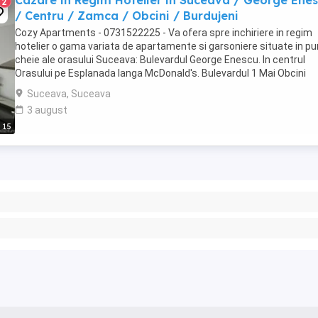
Cazare in Regim Hotelier in Suceava / George Ene
2
/ Centru / Zamca / Obcini / Burdujeni
Cozy Apartments - 0731522225 - Va ofera spre inchiriere in regim
hotelier o gama variata de apartamente si garsoniere situate in p
cheie ale orasului Suceava: Bulevardul George Enescu. In centrul
Orasului pe Esplanada langa McDonald's. Bulevardul 1 Mai Obcini
Zamca Burdujeni Ipotesti Pentru ...
Suceava, Suceava
3 august
15