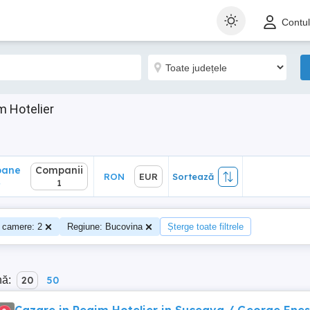
ane
Companii
RON
EUR
Sortează
Contu
1
m Hotelier
oane
Companii
RON
EUR
Sortează
4
1
 camere: 2
Regiune: Bucovina
Șterge toate filtrele
nă:
20
50