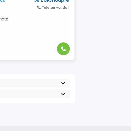
scu
38 EUR/noapte
Telefon validat
uncte