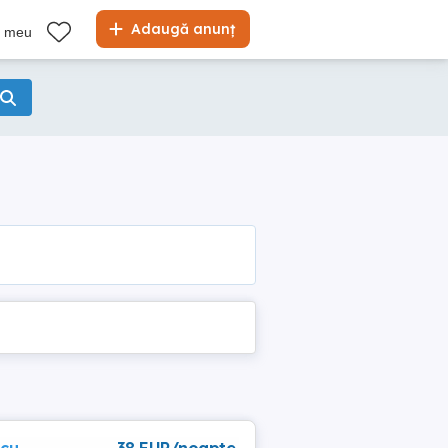
Adaugă anunț
l meu