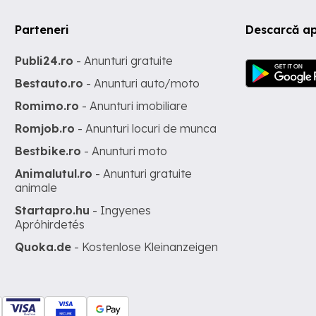
Parteneri
Descarcă ap
Publi24.ro
- Anunturi gratuite
Bestauto.ro
- Anunturi auto/moto
Romimo.ro
- Anunturi imobiliare
Romjob.ro
- Anunturi locuri de munca
Bestbike.ro
- Anunturi moto
Animalutul.ro
- Anunturi gratuite
animale
Startapro.hu
- Ingyenes
Apróhirdetés
Quoka.de
- Kostenlose Kleinanzeigen