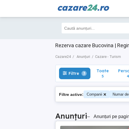
cazare
24
.ro
Toate
Perso
Filtre
3
5
4
Rezerva cazare Bucovina | Regi
Cazare24
Anunțuri
Cazare - Turism
Toate
Pers
Filtre
3
5
Filtre active:
Companii
Numar de
Anunțuri
–
Anunțuri pe pagi