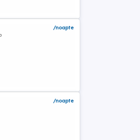
/noapte
o
/noapte