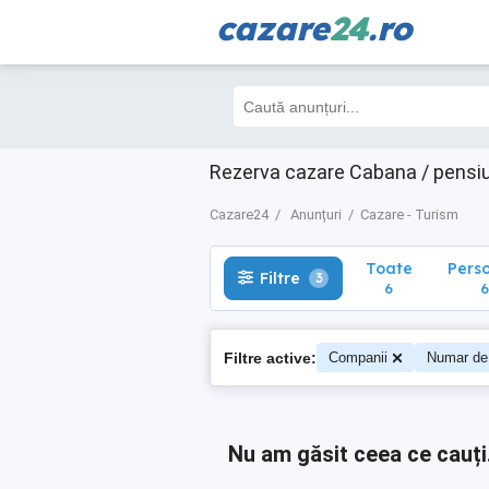
cazare
24
.ro
Toate
Perso
Filtre
3
6
6
Rezerva cazare Cabana / pensiu
Cazare24
Anunțuri
Cazare - Turism
Toate
Pers
Filtre
3
6
6
Filtre active:
Companii
Numar de
Nu am găsit ceea ce cauți