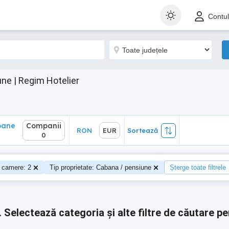
ane
Companii
RON
EUR
Sortează
Contu
0
ne | Regim Hotelier
oane
Companii
RON
EUR
Sortează
0
 camere: 2
Tip proprietate: Cabana / pensiune
Șterge toate filtrele
.
Selectează categoria și alte filtre de căutare pe