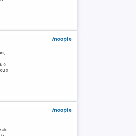
/noapte
ii,
u o
 cu o
/noapte
 ale
u -