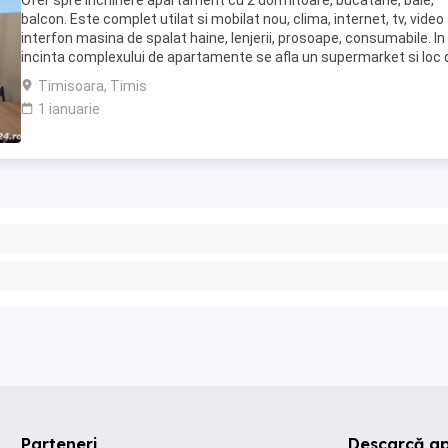
Ofer spre inchiriere apartament cu 2 dormitoare, bucatarie, baie,
balcon. Este complet utilat si mobilat nou, clima, internet, tv, video
interfon masina de spalat haine, lenjerii, prosoape, consumabile. In
incinta complexului de apartamente se afla un supermarket si loc 
joaca pentru copii. Apartamentul ...
Timisoara, Timis
1 ianuarie
Parteneri
Descarcă ap