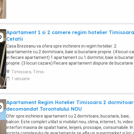
Apartament 1 si 2 camere regim hotelier Timisoar
Cetatii
Casa Brezeanu va ofera spre inchiriere in regim hotelier: 2
apartamente cu 2 dormitoare, baie si bucatarie proprie. (4 locuri c
in fiecare apartament) 1 apartament cu 1 dormitor, baie si bucatar
proprie. (3 locuri cazare) Fiecare apartament dispune de bucatarie
complet utilata,baie cu cabina ...
Timisoara, Timis
1 ianuarie
Apartament Regim Hotelier Timisoara 2 dormitoar
decomandat Torontalului NOU
Ofer spre inchiriere apartament cu 2 dormitoare, bucatarie, baie,
balcon. Este complet utilat si mobilat nou, clima, internet, tv, video
interfon masina de spalat haine, lenjerii, prosoape, consumabile. In
incinta complexului de apartamente se afla un supermarket si loc 