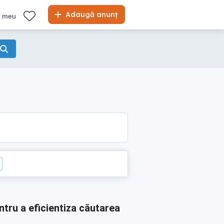
Adaugă anunț
l meu
ntru a eficientiza căutarea