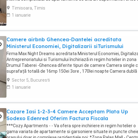
joaca pentru copii. Apartamentul ...
Timisoara, Timis
1 ianuarie
Camere airbnb Ghencea-Dantelei acreditata
Ministerul Economiei, Digitalizarii siTurismului
Firma Max Night Dreams acreditata Ministerul Economiei, Digitalizar
Antreprenoriatului si Turismului închiriază in regim hotelier in zona
Drumul Taberei -Ghencea diferite tipuri de camere Camera single c
suprafață totală de 16mp 150ei 3ore , 170lei noapte Camera dublă
suprafață totală de ...
Sector 5, Bucuresti
1 ianuarie
Cazare Iasi 1-2-3-4 Camere Acceptam Plata Up
Sodexo Edenred Oferim Factura Fiscala
***Cozy Apartments - - Va ofera spre inchiriere in regim hotelier o
gama variata de apartamente si garsoniere situate in puncte cheie
orasului doar in complexe rezidentiale noi: *Zona Palas Mall - Centr