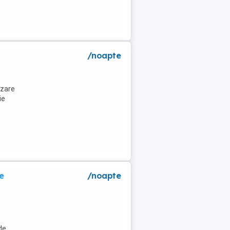
a
/noapte
azare
ie
e
/noapte
de