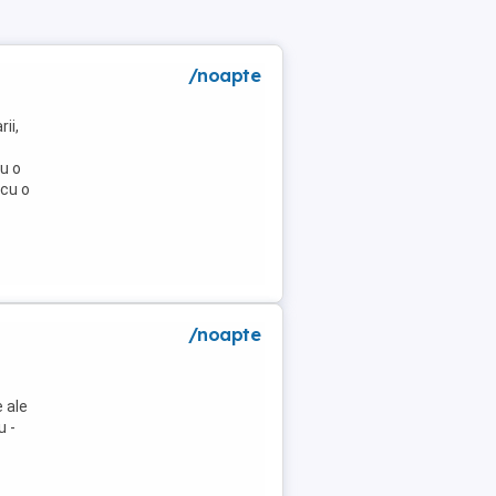
/noapte
ii,
u o
 cu o
/noapte
 ale
u -