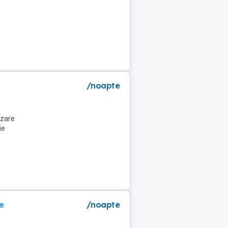
a
/noapte
azare
ie
e
/noapte