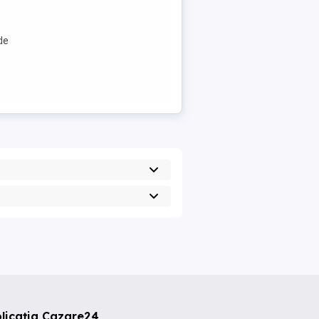
de
licația Cazare24