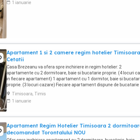
1 ianuarie
Apartament 1 si 2 camere regim hotelier Timisoar
Cetatii
Casa Brezeanu va ofera spre inchiriere in regim hotelier: 2
apartamente cu 2 dormitoare, baie si bucatarie proprie. (4 locuri c
in fiecare apartament) 1 apartament cu 1 dormitor, baie si bucatar
proprie. (3 locuri cazare) Fiecare apartament dispune de bucatarie
complet utilata,baie cu cabina ...
Timisoara, Timis
1 ianuarie
Apartament Regim Hotelier Timisoara 2 dormitoar
decomandat Torontalului NOU