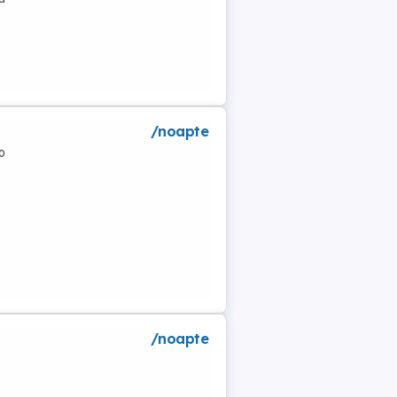
/noapte
o
/noapte