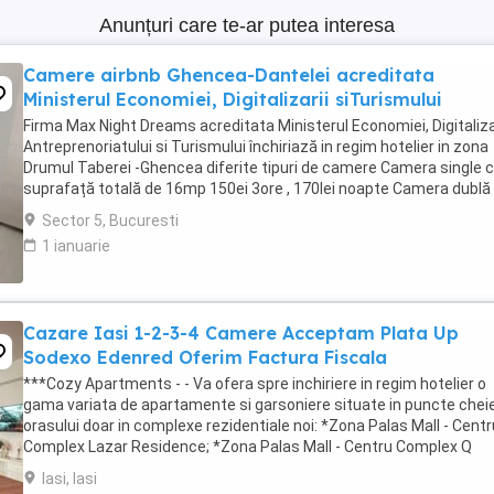
Anunțuri care te-ar putea interesa
Camere airbnb Ghencea-Dantelei acreditata
Ministerul Economiei, Digitalizarii siTurismului
Firma Max Night Dreams acreditata Ministerul Economiei, Digitalizar
Antreprenoriatului si Turismului închiriază in regim hotelier in zona
Drumul Taberei -Ghencea diferite tipuri de camere Camera single c
suprafață totală de 16mp 150ei 3ore , 170lei noapte Camera dublă
suprafață totală de ...
Sector 5, Bucuresti
1 ianuarie
Cazare Iasi 1-2-3-4 Camere Acceptam Plata Up
Sodexo Edenred Oferim Factura Fiscala
***Cozy Apartments - - Va ofera spre inchiriere in regim hotelier o
gama variata de apartamente si garsoniere situate in puncte cheie
orasului doar in complexe rezidentiale noi: *Zona Palas Mall - Centr
Complex Lazar Residence; *Zona Palas Mall - Centru Complex Q
Residence; *Zona Palas Mall - ...
Iasi, Iasi