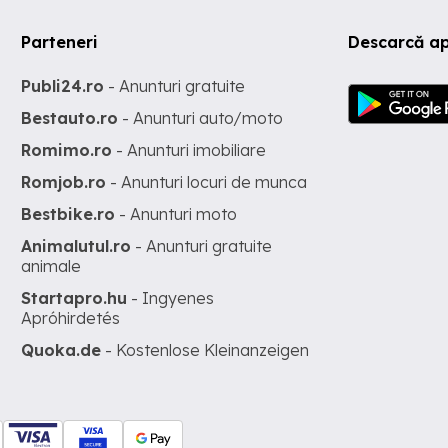
Parteneri
Descarcă ap
Publi24.ro
- Anunturi gratuite
Bestauto.ro
- Anunturi auto/moto
Romimo.ro
- Anunturi imobiliare
Romjob.ro
- Anunturi locuri de munca
Bestbike.ro
- Anunturi moto
Animalutul.ro
- Anunturi gratuite
animale
Startapro.hu
- Ingyenes
Apróhirdetés
Quoka.de
- Kostenlose Kleinanzeigen