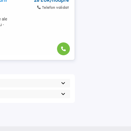
rii
28 EUR/noapte
Telefon validat
 ale
u -