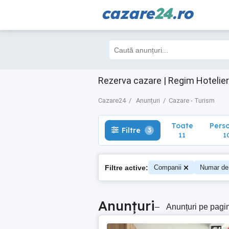
cazare
24
.ro
Toate
Perso
Filtre
3
11
10
Rezerva cazare | Regim Hotelier
Cazare24
Anunțuri
Cazare - Turism
Toate
Pers
Filtre
3
11
1
Filtre active:
Companii
Numar de
Anunțuri
–
Anunțuri pe pagi