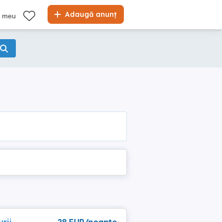
Adaugă anunț
l meu