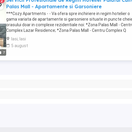
Servicii Profesionale de Regim Hotelier Palatul Cultu
2
Palas Mall - Apartamente si Garsoniere
***Cozy Apartments - - Va ofera spre inchiriere in regim hotelier o
gama variata de apartamente si garsoniere situate in puncte cheie
orasului doar in complexe rezidentiale noi: *Zona Palas Mall - Centr
Complex Lazar Residence; *Zona Palas Mall - Centru Complex Q
Residence; *Zona Palas Mall - ...
Iasi, Iasi
5 august
7