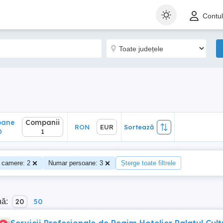
ane
Companii
RON
EUR
Sortează
Contu
1
oane
Companii
RON
EUR
Sortează
0
1
 camere: 2
Numar persoane: 3
Șterge toate filtrele
nă:
20
50