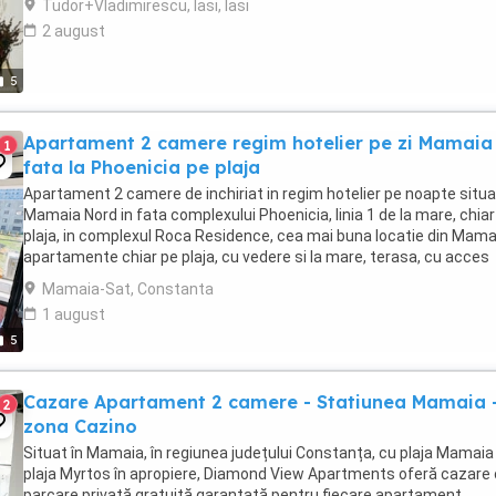
Tudor+Vladimirescu, Iasi, Iasi
2 august
5
Apartament 2 camere regim hotelier pe zi Mamaia 
1
fata la Phoenicia pe plaja
Apartament 2 camere de inchiriat in regim hotelier pe noapte situa
Mamaia Nord in fata complexului Phoenicia, linia 1 de la mare, chiar
plaja, in complexul Roca Residence, cea mai buna locatie din Mama
apartamente chiar pe plaja, cu vedere si la mare, terasa, cu acces
direct la plaja Phoenicia. ...
Mamaia-Sat, Constanta
1 august
5
Cazare Apartament 2 camere - Statiunea Mamaia 
2
zona Cazino
Situat în Mamaia, în regiunea județului Constanța, cu plaja Mamaia 
plaja Myrtos în apropiere, Diamond View Apartments oferă cazare
parcare privată gratuită garantată pentru fiecare apartament.