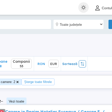
ane
Companii
RON
EUR
Sortează
Contu
53
oane
Companii
RON
EUR
Sortează
8
53
 camere: 2
Șterge toate filtrele
e
–
Vezi toate
Cazare in Regim Hotelier Suceava / George E. /