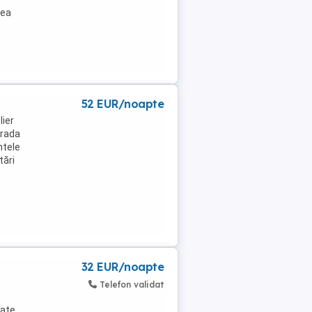
nea
52 EUR/noapte
lier
trada
ntele
tări
32 EUR/noapte
Telefon validat
date