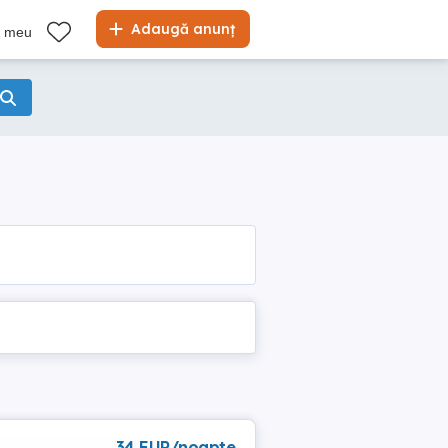
Adaugă anunț
l meu
34 EUR/noapte