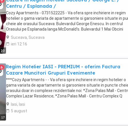
9
Centru / Esplanada /
Cozy Apartments - 0731522225 - Va ofera spre inchiriere in regim
hotelier o gama variata de apartamente si garsoniere situate in p
cheie ale orasului Suceava: Bulevardul George Enescu. In centrul
Orasului pe Esplanada langa McDonald's. Bulevardul 1 Mai Obcini
Zamca Burdujeni Ipotesti Pentru ...
Suceava, Suceava
ieri 12:16
20
Regim Hotelier IASI - PREMIUM - oferim Factura
26
Cazare Muncitori Grupuri Evenimente
***Cozy Apartments - - Va ofera spre inchiriere in regim hotelier o
gama variata de apartamente si garsoniere situate in puncte cheie
orasului doar in complexe rezidentiale noi: *Zona Palas Mall - Centr
Complex Lazar Residence; *Zona Palas Mall - Centru Complex Q
Residence; *Zona Palas Mall - ...
Iasi, Iasi
5 august
17