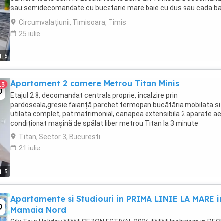
sau semidecomandate cu bucatarie mare baie cu dus sau cada ba
hol etc.. depide de locatie va ...
Circumvalațiunii, Timisoara, Timis
25 iulie
5
Apartament 2 camere Metrou Titan Minis
13
Etajul 2 8, decomandat centrala proprie, incalzire prin
pardoseala,gresie faianță parchet termopan bucătăria mobilata si
utilata complet, pat matrimonial, canapea extensibila 2 aparate ae
condiționat mașină de spălat liber metrou Titan la 3 minute
Titan, Sector 3, Bucuresti
21 iulie
5
Apartamente si Studiouri in PRIMA LINIE LA MARE i
Mamaia Nord