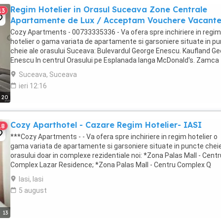
Regim Hotelier in Orasul Suceava Zone Centrale
13
Apartamente de Lux / Acceptam Vouchere Vacant
Cozy Apartments - 00733335336 - Va ofera spre inchiriere in regim
hotelier o gama variata de apartamente si garsoniere situate in p
cheie ale orasului Suceava: Bulevardul George Enescu. Kaufland G
Enescu In centrul Orasului pe Esplanada langa McDonald's. Zamca
Bulevardul 1 Mai Obcini ...
Suceava, Suceava
ieri 12:16
20
Cozy Aparthotel - Cazare Regim Hotelier- IASI
18
***Cozy Apartments - - Va ofera spre inchiriere in regim hotelier o
gama variata de apartamente si garsoniere situate in puncte cheie
orasului doar in complexe rezidentiale noi: *Zona Palas Mall - Centr
Complex Lazar Residence; *Zona Palas Mall - Centru Complex Q
Residence; *Zona Palas Mall - ...
Iasi, Iasi
5 august
13