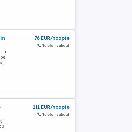
in
76 EUR/noapte
Telefon validat
t in
 pe
ia,
-
111 EUR/noapte
Telefon validat
și
 cu