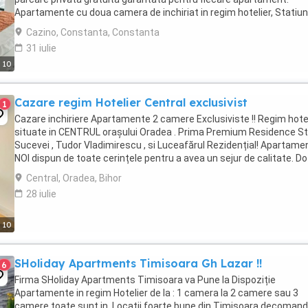
Apartamente cu doua camera de inchiriat in regim hotelier, Statiu
Mamaia - zona Cazino. Apartamentele ...
Cazino, Constanta, Constanta
31 iulie
10
Cazare regim Hotelier Central exclusivist
1
Cazare inchiriere Apartamente 2 camere Exclusiviste !! Regim hote
situate in CENTRUL orașului Oradea . Prima Premium Residence S
Sucevei , Tudor Vladimirescu , si Luceafărul Rezidențial! Apartame
NOI dispun de toate cerințele pentru a avea un sejur de calitate. Do
la cele mai inalte ...
Central, Oradea, Bihor
28 iulie
10
SHoliday Apartments Timisoara Gh Lazar !!
6
Firma SHoliday Apartments Timisoara va Pune la Dispoziție
Apartamente in regim Hotelier de la : 1 camera la 2 camere sau 3
camere toate sunt in. Locatii foarte bune din Timisoara decoman