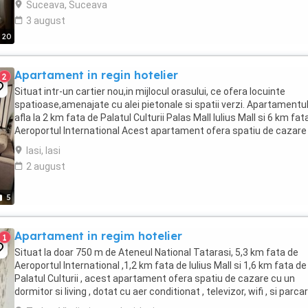
Suceava, Suceava
3 august
20
Apartament in regin hotelier
2
Situat intr-un cartier nou,in mijlocul orasului, ce ofera locuinte
spatioase,amenajate cu alei pietonale si spatii verzi. Apartamentu
afla la 2 km fata de Palatul Culturii Palas Mall Iulius Mall si 6 km fat
Aeroportul International Acest apartament ofera spatiu de cazare
un dormitor ...
Iasi, Iasi
2 august
5
Apartament in regim hotelier
1
Situat la doar 750 m de Ateneul National Tatarasi, 5,3 km fata de
Aeroportul International ,1,2 km fata de Iulius Mall si 1,6 km fata de
Palatul Culturii , acest apartament ofera spatiu de cazare cu un
dormitor si living , dotat cu aer conditionat , televizor, wifi , si parca
privata. Unitatea are ...