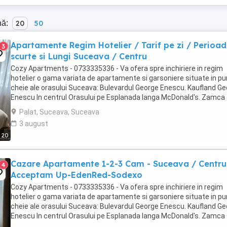
nă:
20
50
Apartamente Regim Hotelier / Tarif pe zi / Perioa
3
scurte si Lungi Suceava / Centru
Cozy Apartments - 0733335336 - Va ofera spre inchiriere in regim
hotelier o gama variata de apartamente si garsoniere situate in p
cheie ale orasului Suceava: Bulevardul George Enescu. Kaufland G
Enescu In centrul Orasului pe Esplanada langa McDonald's. Zamca
Bulevardul 1 Mai Obcini Bulevardul ...
Palat, Suceava, Suceava
3 august
20
Cazare Apartamente 1-2-3 Cam - Suceava / Centru
4
Acceptam Up-EdenRed-Sodexo
Cozy Apartments - 0733335336 - Va ofera spre inchiriere in regim
hotelier o gama variata de apartamente si garsoniere situate in p
cheie ale orasului Suceava: Bulevardul George Enescu. Kaufland G
Enescu In centrul Orasului pe Esplanada langa McDonald's. Zamca
Bulevardul 1 Mai Obcini Bulevardul ...