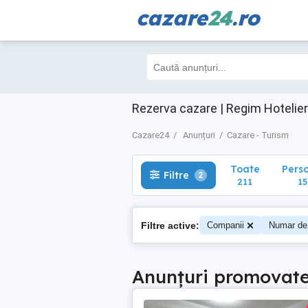
cazare
24
.ro
Toate
Perso
Filtre
2
211
158
Rezerva cazare | Regim Hotelier
Cazare24
Anunțuri
Cazare - Turism
Toate
Pers
Filtre
2
211
15
Filtre active:
Companii
Numar de
Anunțuri promovat