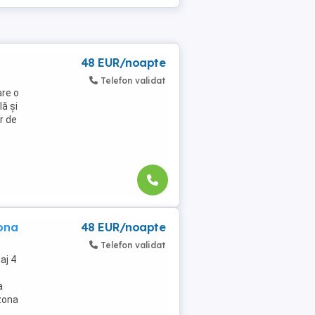
48 EUR/noapte
Telefon validat
re o
ă și
r de
zona
48 EUR/noapte
Telefon validat
aj 4
a
 zona