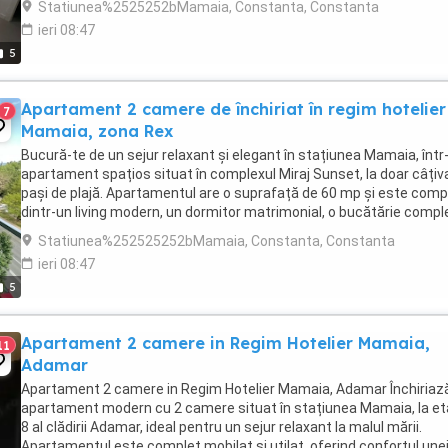
Statiunea%2525252bMamaia, Constanta, Constanta
ieri 08:47
5
Apartament 2 camere de închiriat în regim hotelier
7
Mamaia, zona Rex
Bucură-te de un sejur relaxant și elegant în stațiunea Mamaia, într
apartament spațios situat în complexul Miraj Sunset, la doar câțiv
pași de plajă. Apartamentul are o suprafață de 60 mp și este com
dintr-un living modern, un dormitor matrimonial, o bucătărie compl
utilată și o baie dotată ...
Statiunea%252525252bMamaia, Constanta, Constanta
ieri 08:47
5
Apartament 2 camere in Regim Hotelier Mamaia,
11
Adamar
Apartament 2 camere in Regim Hotelier Mamaia, Adamar Închiriaz
apartament modern cu 2 camere situat în stațiunea Mamaia, la eta
8 al clădirii Adamar, ideal pentru un sejur relaxant la malul mării.
Apartamentul este complet mobilat și utilat, oferind confortul une