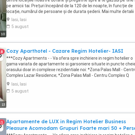
dintre locațiile noastre dotate și pregătite spre a te găzdui pe tine
pe amicii tai. Prețuri începând de la 120 de lei noapte, în funcție de
locație, numărul de persoane și de durata șederii. Mai multe detalii .
Iasi, Iasi
5 august
10
Cozy Aparthotel - Cazare Regim Hotelier- IASI
18
***Cozy Apartments - - Va ofera spre inchiriere in regim hotelier o
gama variata de apartamente si garsoniere situate in puncte cheie
orasului doar in complexe rezidentiale noi: *Zona Palas Mall - Centr
Complex Lazar Residence; *Zona Palas Mall - Centru Complex Q
Residence; *Zona Palas Mall - ...
Iasi, Iasi
5 august
13
Apartamente de LUX in Regim Hotelier Business
11
Pleasure Acomodam Grupuri Foarte mari 50 + Per