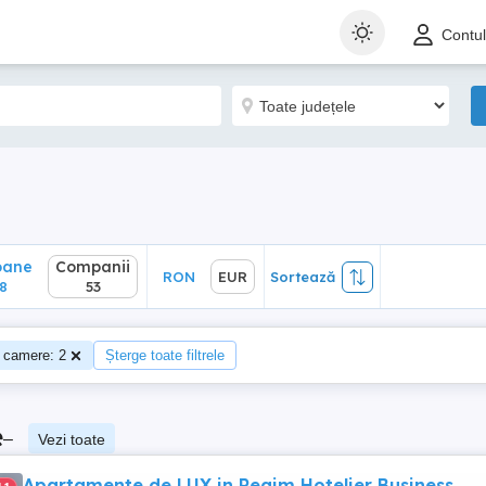
ane
Companii
RON
EUR
Sortează
Contu
53
oane
Companii
RON
EUR
Sortează
8
53
 camere: 2
Șterge toate filtrele
e
–
Vezi toate
Apartamente de LUX in Regim Hotelier Business