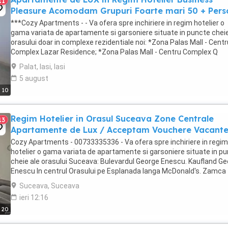
11
Pleasure Acomodam Grupuri Foarte mari 50 + Per
***Cozy Apartments - - Va ofera spre inchiriere in regim hotelier o
gama variata de apartamente si garsoniere situate in puncte cheie
orasului doar in complexe rezidentiale noi: *Zona Palas Mall - Centr
Complex Lazar Residence; *Zona Palas Mall - Centru Complex Q
Residence; *Zona Palas Mall - ...
Palat, Iasi, Iasi
5 august
10
Regim Hotelier in Orasul Suceava Zone Centrale
13
Apartamente de Lux / Acceptam Vouchere Vacant
Cozy Apartments - 00733335336 - Va ofera spre inchiriere in regim
hotelier o gama variata de apartamente si garsoniere situate in p
cheie ale orasului Suceava: Bulevardul George Enescu. Kaufland G
Enescu In centrul Orasului pe Esplanada langa McDonald's. Zamca
Bulevardul 1 Mai Obcini ...
Suceava, Suceava
ieri 12:16
20