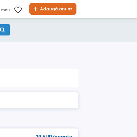
Adaugă anunț
l meu
29 EUR/noapte