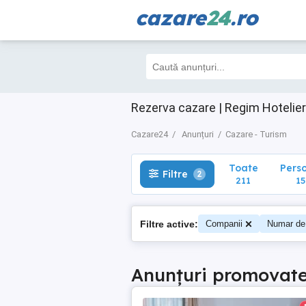
cazare
24
.ro
Toate
Perso
Filtre
2
211
158
Rezerva cazare | Regim Hotelier
Cazare24
Anunțuri
Cazare - Turism
Toate
Pers
Filtre
2
211
15
Filtre active:
Companii
Numar de
Anunțuri promovat