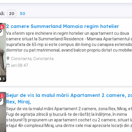
nă:
20
50
2 camere Summerland Mamaia regim hotelier
6
Va oferim spre inchiriere in regim hotelier un apartament cu doua
camere situat la Summerland Residence - Mamaia Apartamentul a
suprafata de 65 mp si este compus din living cu canapea extensibil
dormitor cu pat matrimonial, avand balcon propriu dotat cu mobilie
terasa. Confortul dumneavoastră ...
Constanta, Constanta
ieri 08:47
5
Sejur de vis la malul mării Apartament 2 camere, 
1
Rex, Miraj,
Sejur de vis la malul mării Apartament 2 camere, zona Rex, Miraj, et
Fugi de agitația zilnică și bucură-te de răsfăț la înălțime, în inima
stațiunii! Îți propunem un apartament cochet cu 2 camere, situat l
etajul 4în complexul Miraj, una dintre cele mai apreciate locații din
Rex la doar ...