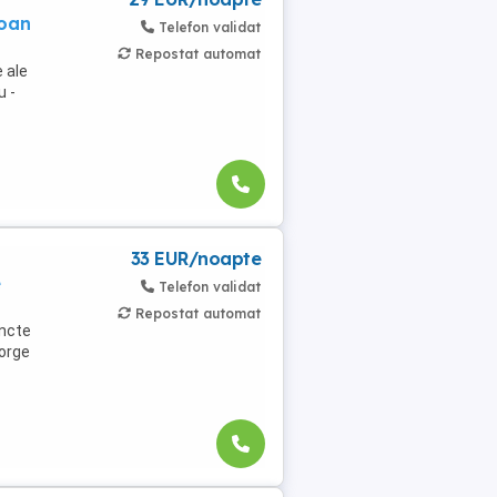
soan
Telefon validat
Repostat automat
 ale
u -
33 EUR/noapte
e
Telefon validat
Repostat automat
uncte
eorge