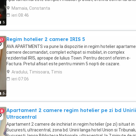
locuințe de vacanță cu facilități ...
Mamaia, Constanta
ieri 08:46
5
Regim hotelier 2 camere IRIS 5
47
AVA APARTMENTS va pune la dispozitie in regim hotelier apartame
camere decomandat, complet echipat si mobilat, in complex
rezidential IRIS, aproape de Iulius Town. Pentru decont oferim e-
Factura. Pretul afisat este pentru minim 5 nopti de cazare.
Aradului, Timisoara, Timis
ieri 07:06
5
Apartament 2 camere regim hotelier pe zi bd Uniri
8
Ultracentral
Apartament 2 camere de inchiriat in regim hotelier (pe zi) situat in
Bucuresti, ultracentral, zona bd. Unirii langa hotel Union si Tribunalu
Bucuresti, langa Biblioteca Nationala, ultracentral, la 7 minute de 