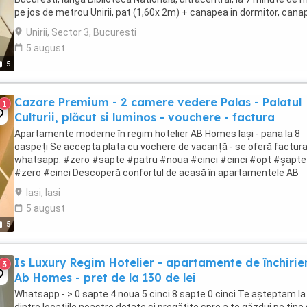
pe jos de metrou Unirii, pat (1,60x 2m) + canapea in dormitor, cana
si fotolii de ...
Unirii, Sector 3, Bucuresti
5 august
5
Cazare Premium - 2 camere vedere Palas - Palatul
1
Culturii, plăcut si luminos - vouchere - factura
Apartamente moderne în regim hotelier AB Homes Iași - pana la 8
oaspeți Se accepta plata cu vochere de vacanță - se oferă factur
whatsapp: #zero #sapte #patru #noua #cinci #cinci #opt #șapte
#zero #cinci Descoperă confortul de acasă în apartamentele AB
Homes, disponibile în cele mai căutate zone din ...
Iasi, Iasi
5 august
5
Is Luxury Regim Hotelier - apartamente de închirier
3
Ab Homes - pret de la 130 de lei
Whatsapp - > 0 sapte 4 noua 5 cinci 8 sapte 0 cinci Te așteptam la