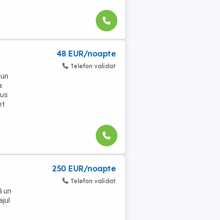
48 EUR/noapte
Telefon validat
-un
a
pus
et
250 EUR/noapte
Telefon validat
ă un
jul
i