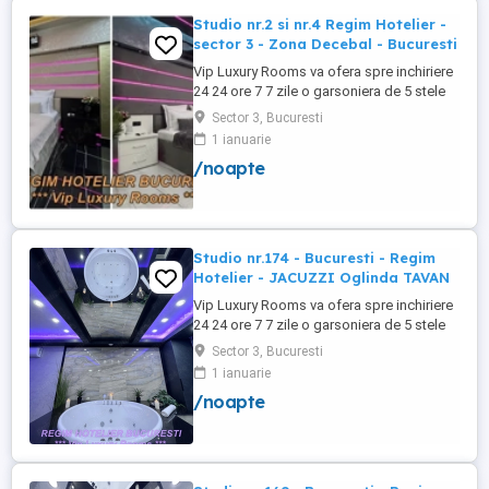
Studio nr.2 si nr.4 Regim Hotelier -
sector 3 - Zona Decebal - Bucuresti
Vip Luxury Rooms va ofera spre inchiriere
24 24 ore 7 7 zile o garsoniera de 5 stele
Luxoase cu un desing unic si deosebit in
Sector 3, Bucuresti
Sector 3 Bucuresti . Garsoniera se alfa in
1 ianuarie
Complex Rezidential Nou . Monitorizare
/noapte
Video in Complex ( de la Politia Locala
Sector 3 ) Aceasta garsoniera are
suprafata de 35mp ...
Studio nr.174 - Bucuresti - Regim
Hotelier - JACUZZI Oglinda TAVAN
Vip Luxury Rooms va ofera spre inchiriere
24 24 ore 7 7 zile o garsoniera de 5 stele
Luxoase cu un desing unic si deosebit in
Sector 3, Bucuresti
Sector 3 Bucuresti . Garsoniera se alfa in
1 ianuarie
Complex Rezidential Nou . Acces Bariera
/noapte
Monitorizare Video in Complex ( de la
Politia Locala Sector 3 ) Loc de parcare
PRIVAT in complex ...