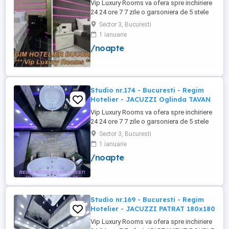
Vip Luxury Rooms va ofera spre inchiriere
24 24 ore 7 7 zile o garsoniera de 5 stele
Luxoase cu un desing unic si deosebit in
Sector 3, Bucuresti
Sector 3 Bucuresti . Garsoniera se alfa in
1 ianuarie
Complex Rezidential Nou . Monitorizare
/noapte
Video in Complex ( de la Politia Locala
Sector 3 ) Aceasta garsoniera are
suprafata de 35mp ...
Studio nr.174 - Bucuresti - Regim
Hotelier - JACUZZI Oglinda TAVAN
Vip Luxury Rooms va ofera spre inchiriere
24 24 ore 7 7 zile o garsoniera de 5 stele
Luxoase cu un desing unic si deosebit in
Sector 3, Bucuresti
Sector 3 Bucuresti . Garsoniera se alfa in
1 ianuarie
Complex Rezidential Nou . Acces Bariera
/noapte
Monitorizare Video in Complex ( de la
Politia Locala Sector 3 ) Loc de parcare
PRIVAT in complex ...
Studio nr.169 - Bucuresti - Regim
Hotelier - JACUZZI PATRAT 180x180
Vip Luxury Rooms va ofera spre inchiriere