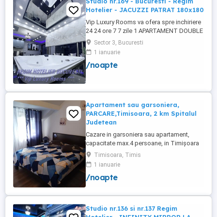
Studio nr.169 - Bucuresti - Regim
Hotelier - JACUZZI PATRAT 180x180
Vip Luxury Rooms va ofera spre inchiriere
24 24 ore 7 7 zile 1 APARTAMENT DOUBLE
ROOMS de 5 stele Luxoasa cu un desing
Sector 3, Bucuresti
unic si deosebit in Sector 3 Bucuresti .
1 ianuarie
APARTAMENTUL se alfa in Complex
/noapte
Rezidential Nou . Acces Bariera
Monitorizare Video in Complex ( de la
Politia Locala Sector 3 ) Loc de parcare ...
Apartament sau garsoniera,
PARCARE,Timisoara, 2 km Spitalul
Judetean
Cazare in garsoniera sau apartament,
capacitate max.4 persoane, in Timișoara
la 2 km de Spitalul Judetean. (la doua
Timisoara, Timis
strazi)de zona Calea Buziasului
1 ianuarie
Lic.Electrotimis si la 2 km de Mosnita
/noapte
Noua Centura. PARCARE. Situat la et.1 al
unui imobil, pat simplu sau matrimonial ,tv
+wifi , frigider, mașină spălat, ...
Studio nr.136 si nr.137 Regim