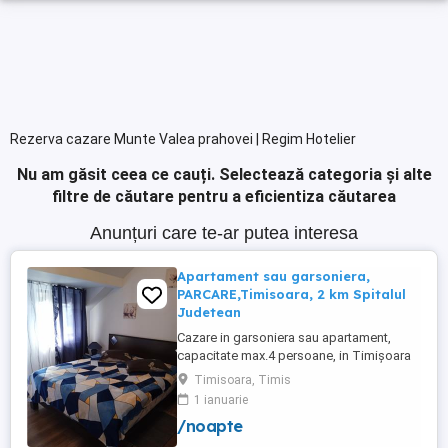
Rezerva cazare Munte Valea prahovei | Regim Hotelier
Nu am găsit ceea ce cauți.
Selectează categoria și alte
filtre de căutare pentru a eficientiza căutarea
Anunțuri care te-ar putea interesa
Apartament sau garsoniera,
PARCARE,Timisoara, 2 km Spitalul
Judetean
Cazare in garsoniera sau apartament,
capacitate max.4 persoane, in Timișoara
la 2 km de Spitalul Judetean. (la doua
Timisoara, Timis
strazi)de zona Calea Buziasului
1 ianuarie
Lic.Electrotimis si la 2 km de Mosnita
/noapte
Noua Centura. PARCARE. Situat la et.1 al
unui imobil, pat simplu sau matrimonial ,tv