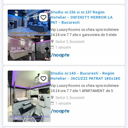
+wifi , frigider, mașină spălat, ...
Studio nr.136 si nr.137 Regim
Hotelier - INFINITY MIRROR LA
PAT - Bucuresti
Vip Luxury Rooms va ofera spre inchiriere
24 24 ore 7 7 zile o garsoniera de 5 stele
Luxoase cu un desing unic si deosebit in
Sector 3, Bucuresti
Sector 3 Bucuresti . Garsoniera se alfa in
1 ianuarie
Complex Rezidential Nou . Acces Bariera
/noapte
Monitorizare Video in Complex ( de la
Politia Locala Sector 3 ) Loc de parcare
PRIVAT in complex ...
Studio nr.145 - Bucuresti - Regim
Hotelier - JACUZZI PATRAT 180x180
Vip Luxury Rooms va ofera spre inchiriere
24 24 ore 7 7 zile 1 APARTAMENT de 5
stele Luxos cu un desing unic si deosebit
Sector 3, Bucuresti
in Sector 3 Bucuresti . APARTAMENTUL se
1 ianuarie
alfa in Complex Rezidential Nou . Acces
/noapte
Bariera Monitorizare Video in Complex (
de la Politia Locala Sector 3 ) Loc de
parcare PRIVAT in complex ...