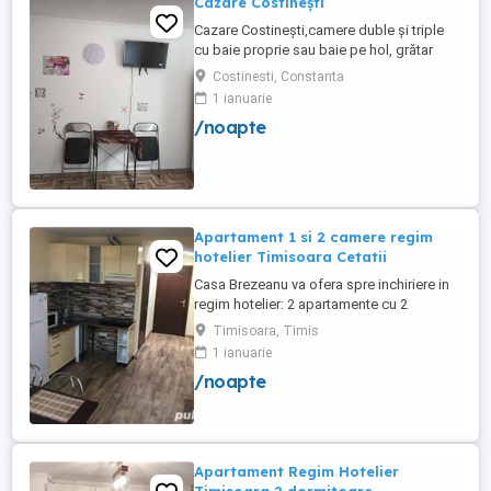
Cazare Costinești
Cazare Costinești,camere duble și triple
cu baie proprie sau baie pe hol, grătar
frigider curte,parcare proprie , prețuri
Costinesti, Constanta
începând de la 150 lei pe noapte,telefon
1 ianuarie
/noapte
Apartament 1 si 2 camere regim
hotelier Timisoara Cetatii
Casa Brezeanu va ofera spre inchiriere in
regim hotelier: 2 apartamente cu 2
dormitoare, baie si bucatarie proprie. (4
Timisoara, Timis
locuri cazare in fiecare apartament) 1
1 ianuarie
apartament cu 1 dormitor, baie si
/noapte
bucatarie proprie. (3 locuri cazare) Fiecare
apartament dispune de bucatarie complet
utilata,baie cu cabina ...
Apartament Regim Hotelier