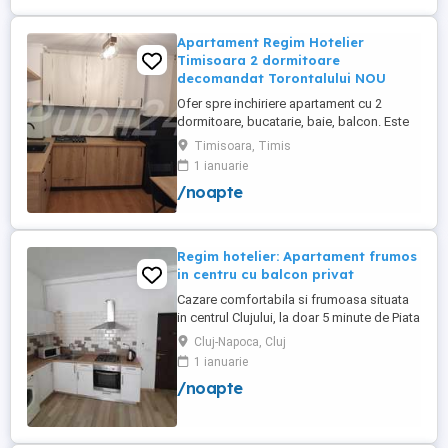
Apartament Regim Hotelier
Timisoara 2 dormitoare
decomandat Torontalului NOU
Ofer spre inchiriere apartament cu 2
dormitoare, bucatarie, baie, balcon. Este
complet utilat si mobilat nou, clima,
Timisoara, Timis
internet, tv, video interfon masina de
1 ianuarie
spalat haine, lenjerii, prosoape,
/noapte
consumabile. In incinta complexului de
apartamente se afla un supermarket si loc
de joaca pentru copii. Apartamentul ...
Regim hotelier: Apartament frumos
in centru cu balcon privat
Cazare comfortabila si frumoasa situata
in centrul Clujului, la doar 5 minute de Piata
Mihai Viteazu, intr-un bloc nou.
Cluj-Napoca, Cluj
Apartamentul este mobilat si utilat
1 ianuarie
complet, avand aragaz, hota, cuptor de
/noapte
microunde, fierbator de apa, masina de
spalat, uscator de rufe, frigider, televizor
si internet. Are si un ...