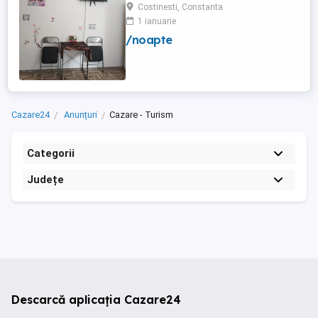
frigider curte,parcare proprie , prețuri
Costinesti, Constanta
începând de la 150 lei pe noapte,telefon
1 ianuarie
/noapte
Cazare24
Anunțuri
Cazare - Turism
Categorii
Județe
Descarcă aplicația Cazare24