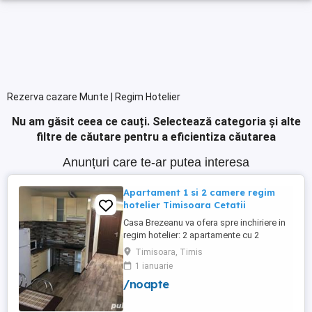
Rezerva cazare Munte | Regim Hotelier
Nu am găsit ceea ce cauți.
Selectează categoria și alte
filtre de căutare pentru a eficientiza căutarea
Anunțuri care te-ar putea interesa
Apartament 1 si 2 camere regim
hotelier Timisoara Cetatii
Casa Brezeanu va ofera spre inchiriere in
regim hotelier: 2 apartamente cu 2
dormitoare, baie si bucatarie proprie. (4
Timisoara, Timis
locuri cazare in fiecare apartament) 1
1 ianuarie
apartament cu 1 dormitor, baie si
/noapte
bucatarie proprie. (3 locuri cazare) Fiecare
apartament dispune de bucatarie complet
utilata,baie cu cabina ...