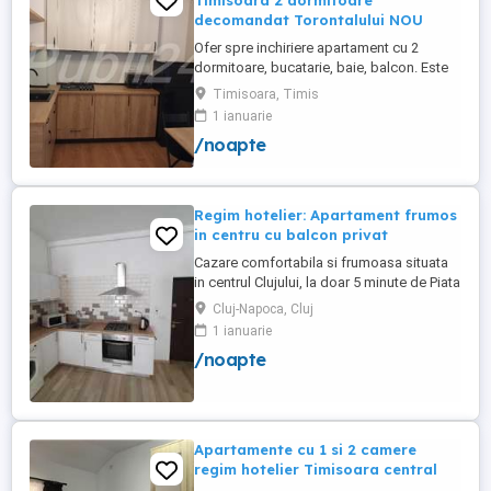
Timisoara 2 dormitoare
decomandat Torontalului NOU
Ofer spre inchiriere apartament cu 2
dormitoare, bucatarie, baie, balcon. Este
complet utilat si mobilat nou, clima,
Timisoara, Timis
internet, tv, video interfon masina de
1 ianuarie
spalat haine, lenjerii, prosoape,
/noapte
consumabile. In incinta complexului de
apartamente se afla un supermarket si loc
de joaca pentru copii. Apartamentul ...
Regim hotelier: Apartament frumos
in centru cu balcon privat
Cazare comfortabila si frumoasa situata
in centrul Clujului, la doar 5 minute de Piata
Mihai Viteazu, intr-un bloc nou.
Cluj-Napoca, Cluj
Apartamentul este mobilat si utilat
1 ianuarie
complet, avand aragaz, hota, cuptor de
/noapte
microunde, fierbator de apa, masina de
spalat, uscator de rufe, frigider, televizor
si internet. Are si un ...
Apartamente cu 1 si 2 camere
regim hotelier Timisoara central