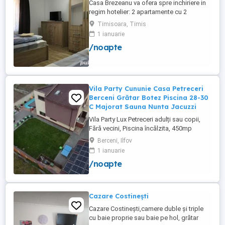
Casa Brezeanu va ofera spre inchiriere in
regim hotelier: 2 apartamente cu 2
dormitoare, baie si bucatarie proprie. (4
Timisoara, Timis
locuri cazare in fiecare apartament) 1
1 ianuarie
apartament cu 1 dormitor, baie si
/noapte
bucatarie proprie. (3 locuri cazare) Fiecare
apartament dispune de bucatarie complet
utilata,baie cu cabina ...
Vila Party Cununie Casa Petreceri
Berceni Grătar Botez Piscina 28-30
C Majorat Sauna Nunta Jacuzzi
Vila Party Lux Petreceri adulți sau copii,
Fără vecini, Piscina încălzita, 450mp
S+P+2E lângă București ( Berceni- Ilfov) ,
Berceni, Ilfov
asfalt, Uber Bolt ,pentru cazare regim
1 ianuarie
hotelier, petreceri copii, pool party 30 ,
/noapte
onomastici , nunti , botezuri, team building
, filmări , ședințe foto, clipuri video, pool
party, ...
Cazare Costinești
Cazare Costinești,camere duble și triple
cu baie proprie sau baie pe hol, grătar