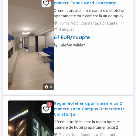
camere Tomis Nord Constanța
Oferim spre închiriere camere de hotel și
apartamente cu 2 camere la un complex
hotelier de 3 și 4 stele . Contra cost avem
Tomis Nord, Constanta, Constanta
și mic dejun la cerere (40 lei de persoană)
4 august
Complexul hotelier se află în zona Tomis
67 EUR/noapte
Nord Campus Universitate. Dotări:
Complet mobilate și utilate modern Aer
Telefon validat
condiționat, ...
5
Regim hotelier apartamente cu 2
3
camere zona Campus Universitate
Constanța
Oferim spre închiriere în regim hotelier
,camere de hotel și apartamente cu 2
camere la un complex hotelier de 3 și 4
Tomis Nord, Constanta, Constanta