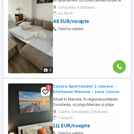
un apartament cu doua camere situat la
Summerland Residence - Mamaia
Constanta, Constanta
Apartamentul are o suprafata de 65 mp si
azi 08:41
este compus din living cu canapea
48 EUR/noapte
extensibilă și dormitor cu pat matrimonial,
avand balcon propriu dotat cu mobilier de
Telefon validat
terasa. Confortul dumneavoastră ...
5
Cazare Apartament 2 camere -
2
Statiunea Mamaia - zona Cazino
Situat în Mamaia, în regiunea județului
Constanța, cu plaja Mamaia și plaja
Myrtos în apropiere, Diamond View
Cazino, Constanta, Constanta
Apartments oferă cazare cu parcare
7 august
privată gratuită garantată pentru fiecare
111 EUR/noapte
apartament. Apartamente cu doua camera
de inchiriat in regim hotelier, Statiunea
Telefon validat