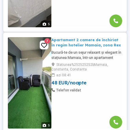
5
Apartament 2 camere de închiriat
7
în regim hotelier Mamaia, zona Rex
Bucură-te de un sejur relaxant și elegant în
stațiunea Mamaia, într-un apartament
spațios situat în complexul Miraj Sunset,
Statiunea%252525252bMamaia,
la doar câțiva pași de plajă. Apartamentul
Constanta, Constanta
are o suprafață de 60 mp și este compus
azi 08:41
dintr-un living modern, un dormitor
48 EUR/noapte
matrimonial, o bucătărie complet utilată și
o baie dotată ...
Telefon validat
5