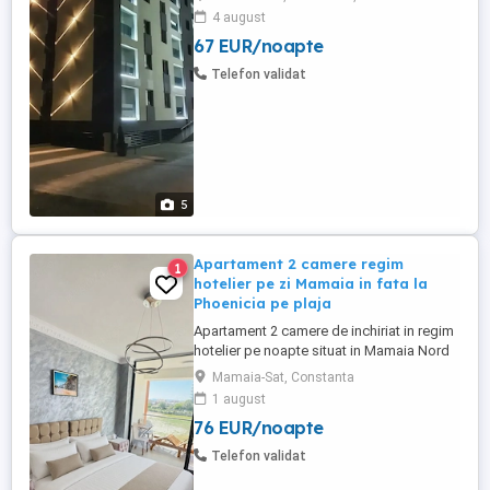
stele . Contra cost avem și mic dejun la
4 august
cerere (40 lei de persoană) Complexul
67 EUR/noapte
hotelier se află în zona Tomis Nord
Campus Universitate. Dotări: Complet
Telefon validat
mobilate și utilate modern ...
5
Apartament 2 camere regim
1
hotelier pe zi Mamaia in fata la
Phoenicia pe plaja
Apartament 2 camere de inchiriat in regim
hotelier pe noapte situat in Mamaia Nord
in fata complexului Phoenicia, linia 1 de la
Mamaia-Sat, Constanta
mare, chiar pe plaja, in complexul Roca
1 august
Residence, cea mai buna locatie din
76 EUR/noapte
Mamaia, apartamente chiar pe plaja, cu
vedere si la mare, terasa, cu acces direct
Telefon validat
la plaja Phoenicia. ...