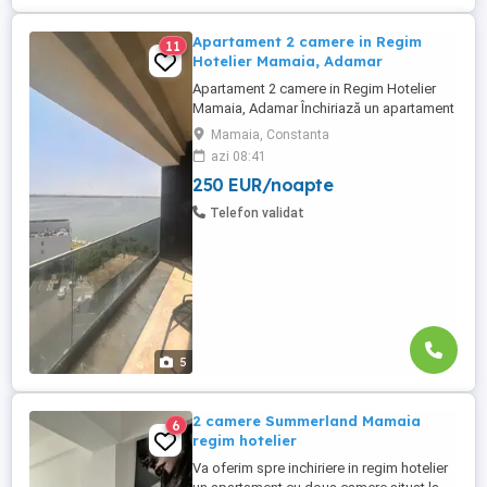
Apartament 2 camere in Regim
11
Hotelier Mamaia, Adamar
Apartament 2 camere in Regim Hotelier
Mamaia, Adamar Închiriază un apartament
modern cu 2 camere situat în stațiunea
Mamaia, Constanta
Mamaia, la etajul 8 al clădirii Adamar, ideal
azi 08:41
pentru un sejur relaxant la malul mării.
250 EUR/noapte
Apartamentul este complet mobilat și
utilat, oferind confortul unei locuințe de
Telefon validat
vacanță cu facilități ...
5
2 camere Summerland Mamaia
6
regim hotelier
Va oferim spre inchiriere in regim hotelier