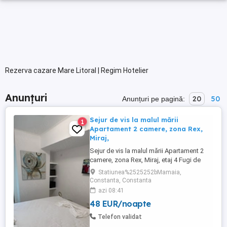
Rezerva cazare Mare Litoral | Regim Hotelier
Anunțuri
20
50
Anunțuri pe pagină:
Sejur de vis la malul mării
1
Apartament 2 camere, zona Rex,
Miraj,
Sejur de vis la malul mării Apartament 2
camere, zona Rex, Miraj, etaj 4 Fugi de
agitația zilnică și bucură-te de răsfăț la
Statiunea%2525252bMamaia,
înălțime, în inima stațiunii! Îți propunem un
Constanta, Constanta
apartament cochet cu 2 camere, situat la
azi 08:41
etajul 4în complexul Miraj, una dintre cele
48 EUR/noapte
mai apreciate locații din zona Rex la doar
...
Telefon validat