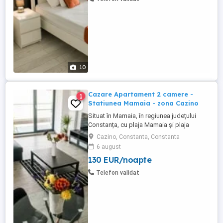
Mamaia - zona Cazino. Apartamentele ...
10
Cazare Apartament 2 camere -
1
Statiunea Mamaia - zona Cazino
Situat în Mamaia, în regiunea județului
Constanța, cu plaja Mamaia și plaja
Myrtos în apropiere, Diamond View
Cazino, Constanta, Constanta
Apartments oferă cazare cu parcare
6 august
privată gratuită garantată pentru fiecare
130 EUR/noapte
apartament. Apartamente cu doua camera
de inchiriat in regim hotelier, Statiunea
Telefon validat
Mamaia - zona Cazino. Apartamentele ...