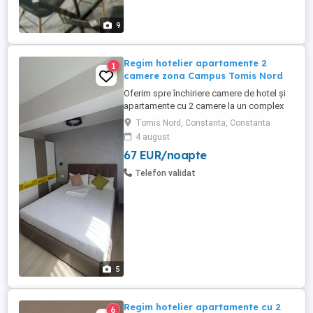
9
Regim hotelier apartamente 2
1
camere zona Campus Tomis Nord
Oferim spre închiriere camere de hotel și
apartamente cu 2 camere la un complex
hotelier de 3 și 4 stele . Contra cost avem
Tomis Nord, Constanta, Constanta
și mic dejun la cerere (40 lei de persoană)
4 august
Complexul hotelier se află în zona Tomis
67 EUR/noapte
Nord Campus Universitate. Dotări:
Complet mobilate și utilate modern Aer
Telefon validat
condiționat, ...
5
Regim hotelier apartamente cu 2
6