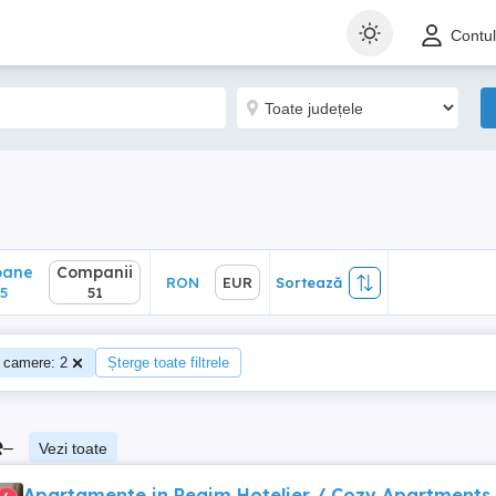
ane
Companii
RON
EUR
Sortează
Contu
51
oane
Companii
RON
EUR
Sortează
5
51
 camere: 2
Șterge toate filtrele
e
–
Vezi toate
Apartamente in Regim Hotelier / Cozy Apartments