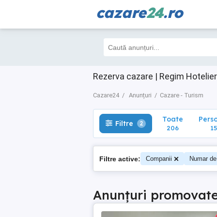
cazare
24
.ro
Toate
Perso
Filtre
2
206
155
Rezerva cazare | Regim Hotelier
Cazare24
Anunțuri
Cazare - Turism
Toate
Pers
Filtre
2
206
15
Filtre active:
Companii
Numar de
Anunțuri promovat