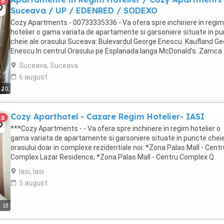
6
Suceava / UP / EDENRED / SODEXO
Cozy Apartments - 00733335336 - Va ofera spre inchiriere in regim
hotelier o gama variata de apartamente si garsoniere situate in p
cheie ale orasului Suceava: Bulevardul George Enescu. Kaufland G
Enescu In centrul Orasului pe Esplanada langa McDonald's. Zamca
Bulevardul 1 Mai Obcini ...
Suceava, Suceava
6 august
20
Cozy Aparthotel - Cazare Regim Hotelier- IASI
18
***Cozy Apartments - - Va ofera spre inchiriere in regim hotelier o
gama variata de apartamente si garsoniere situate in puncte cheie
orasului doar in complexe rezidentiale noi: *Zona Palas Mall - Centr
Complex Lazar Residence; *Zona Palas Mall - Centru Complex Q
Residence; *Zona Palas Mall - ...
Iasi, Iasi
5 august
13