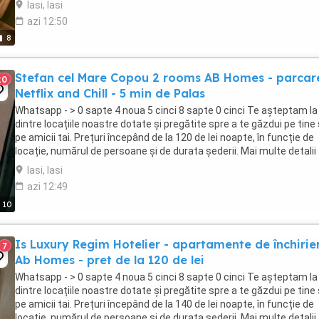
Iasi, Iasi
azi 12:50
8
Stefan cel Mare Copou 2 rooms AB Homes - parcar
20
Netflix and Chill - 5 min de Palas
Whatsapp - > 0 sapte 4 noua 5 cinci 8 sapte 0 cinci Te așteptam la
dintre locațiile noastre dotate și pregătite spre a te găzdui pe tine
pe amicii tai. Prețuri începând de la 120 de lei noapte, în funcție de
locație, numărul de persoane și de durata șederii. Mai multe detalii .
Iasi, Iasi
azi 12:49
10
Is Luxury Regim Hotelier - apartamente de închirier
7
Ab Homes - pret de la 120 de lei
Whatsapp - > 0 sapte 4 noua 5 cinci 8 sapte 0 cinci Te așteptam la
dintre locațiile noastre dotate și pregătite spre a te găzdui pe tine
pe amicii tai. Prețuri începând de la 140 de lei noapte, în funcție de
locație, numărul de persoane și de durata șederii. Mai multe detalii .