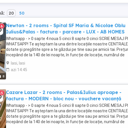
nă:
20
50
Newton - 2 rooms - Spital SF Maria & Nicolae Oblu
6
Iulius&Palas - factura - parcare - LUX - AB HOMES
Whatsapp - > 0 sapte 4 noua 5 cinci 8 sapte 0 cinci SCRIE MESAJ P
WHATSAPP! Te așteptam la una dintre locațiile noastre CENTRALE
dotate și pregătite spre a te găzdui pe tine sau pe amicii tai. Prețur
începând de la 140 de lei noapte, în funcție de locație, numărul de
persoane ...
Iasi, Iasi
azi 14:45
8
Cazare Lazar - 2 rooms - Palas&Iulius aproape -
15
factura - MODERN - bloc nou - vouchere vacanță
Whatsapp - > 0 sapte 4 noua 5 cinci 8 sapte 0 cinci SCRIE MESAJ P
WHATSAPP! Te așteptam la una dintre locațiile noastre CENTRALE
dotate și pregătite spre a te găzdui pe tine sau pe amicii tai. Prețur
începând de la 140 de lei noapte, în funcție de locație, numărul de
persoane ...