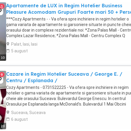
Apartamente de LUX in Regim Hotelier Business
11
Pleasure Acomodam Grupuri Foarte mari 50 + Per
***Cozy Apartments - - Va ofera spre inchiriere in regim hotelier o
gama variata de apartamente si garsoniere situate in puncte cheie
orasului doar in complexe rezidentiale noi: *Zona Palas Mall - Centr
Complex Lazar Residence; *Zona Palas Mall - Centru Complex Q
Residence; *Zona Palas Mall - ...
Palat, Iasi, Iasi
5 august
10
Cazare in Regim Hotelier Suceava / George E. /
9
Centru / Esplanada /
Cozy Apartments - 0731522225 - Va ofera spre inchiriere in regim
hotelier o gama variata de apartamente si garsoniere situate in p
cheie ale orasului Suceava: Bulevardul George Enescu. In centrul
Orasului pe Esplanada langa McDonald's. Bulevardul 1 Mai Obcini
Zamca Burdujeni Ipotesti Pentru ...
Suceava, Suceava
6 august
20