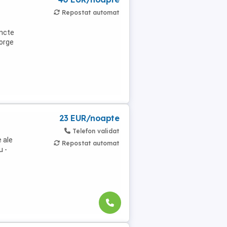
Repostat automat
uncte
eorge
23 EUR/noapte
Telefon validat
 ale
Repostat automat
u -