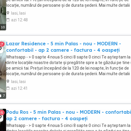
locație, numărul de persoane și de durata șederii. Mai multe detalii .
Iasi, Iasi
azi 12:48
10
Lazar Residence - 5 min Palas - nou - MODERN -
17
confortabil - ap 2 camere - factura - 4 oaspeți
Whatsapp - > 0 sapte 4 noua 5 cinci 8 sapte 0 cinci Te așteptam la
dintre locațiile noastre dotate și pregătite spre a te găzdui pe tine
pe amicii tai. Prețuri începând de la 120 de lei noapte, în funcție de
locație, numărul de persoane și de durata șederii. Mai multe detalii .
Iasi, Iasi
azi 12:41
7
Podu Ros - 5 min Palas - nou - MODERN - confortabi
25
ap 2 camere - factura - 4 oaspeți
Whatsapp - > 0 sapte 4 noua 5 cinci 8 sapte 0 cinci Te așteptam la