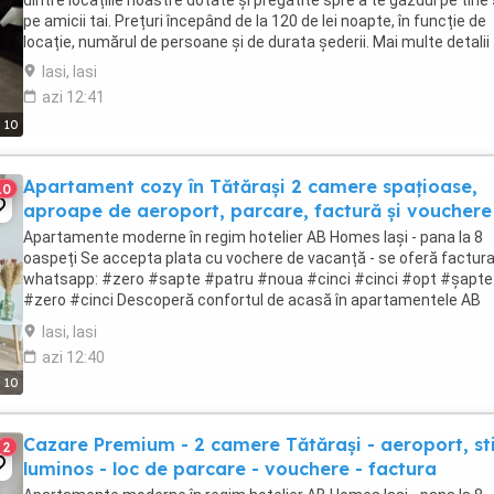
dintre locațiile noastre dotate și pregătite spre a te găzdui pe tine
pe amicii tai. Prețuri începând de la 120 de lei noapte, în funcție de
locație, numărul de persoane și de durata șederii. Mai multe detalii .
Iasi, Iasi
azi 12:41
10
Apartament cozy în Tătărași 2 camere spațioase,
10
aproape de aeroport, parcare, factură și vouchere
Apartamente moderne în regim hotelier AB Homes Iași - pana la 8
oaspeți Se accepta plata cu vochere de vacanță - se oferă factur
whatsapp: #zero #sapte #patru #noua #cinci #cinci #opt #șapte
#zero #cinci Descoperă confortul de acasă în apartamentele AB
Homes, disponibile în cele mai căutate zone din ...
Iasi, Iasi
azi 12:40
10
Cazare Premium - 2 camere Tătărași - aeroport, stil
2
luminos - loc de parcare - vouchere - factura