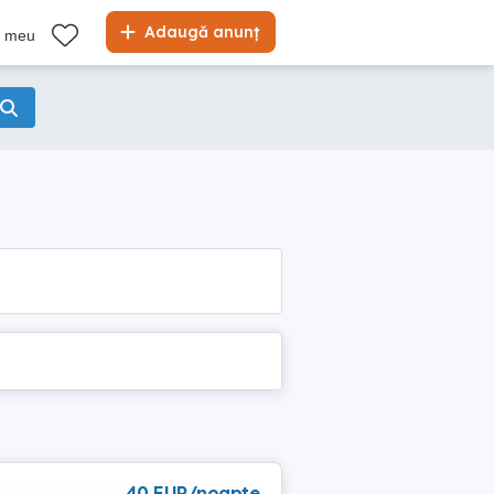
Adaugă anunț
l meu
40 EUR/noapte