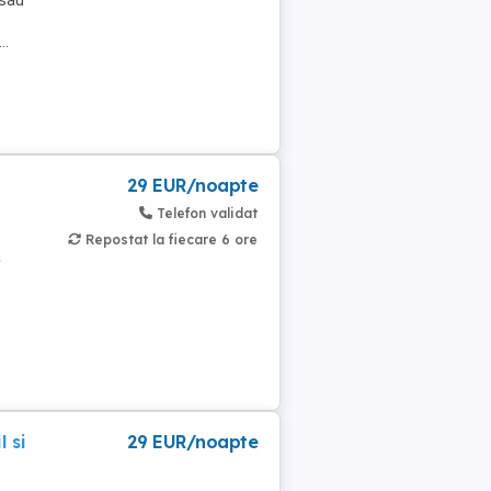
 sau
..
29 EUR/noapte
Telefon validat
Repostat la fiecare 6 ore
a
 si
29 EUR/noapte