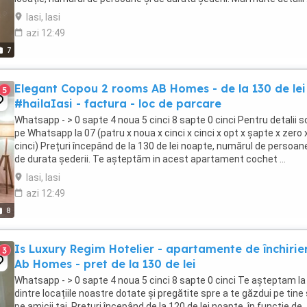
Iasi, Iasi
azi 12:49
7
Elegant Copou 2 rooms AB Homes - de la 130 de lei
5
#hailaIasi - factura - loc de parcare
Whatsapp - > 0 sapte 4 noua 5 cinci 8 sapte 0 cinci Pentru detalii sc
pe Whatsapp la 07 (patru x noua x cinci x cinci x opt x șapte x zero 
cinci) Prețuri începând de la 130 de lei noapte, numărul de persoane
de durata șederii. Te așteptăm in acest apartament cochet ...
Iasi, Iasi
azi 12:49
8
Is Luxury Regim Hotelier - apartamente de închirier
3
Ab Homes - pret de la 130 de lei
Whatsapp - > 0 sapte 4 noua 5 cinci 8 sapte 0 cinci Te așteptam la
dintre locațiile noastre dotate și pregătite spre a te găzdui pe tine
pe amicii tai. Prețuri începând de la 120 de lei noapte, în funcție de