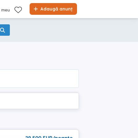
Adaugă anunț
l meu