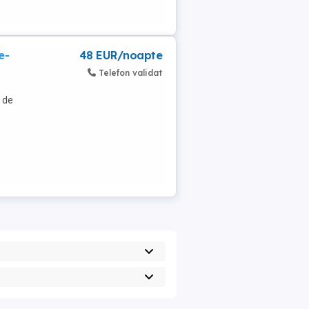
e-
48 EUR/noapte
Telefon validat
e de