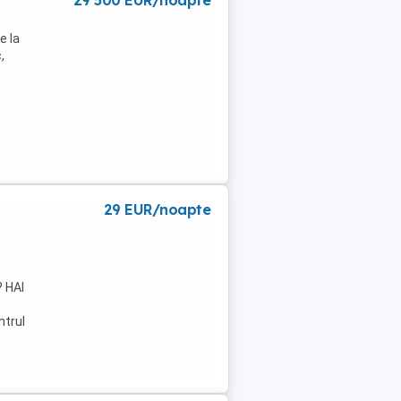
29 500 EUR/noapte
e la
,
29 EUR/noapte
? HAI
ntrul