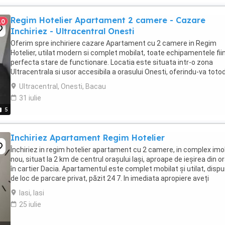
Regim Hotelier Apartament 2 camere - Cazare
10
Inchiriez - Ultracentral Onesti
Oferim spre inchiriere cazare Apartament cu 2 camere in Regim
Hotelier, utilat modern si complet mobilat, toate echipamentele fiin
perfecta stare de functionare. Locatia este situata intr-o zona
Ultracentrala si usor accesibila a orasului Onesti, oferindu-va toto
un spatiu generos de aproximativ ...
Ultracentral, Onesti, Bacau
31 iulie
5
Inchiriez Apartament Regim Hotelier
Închiriez in regim hotelier apartament cu 2 camere, in complex imob
nou, situat la 2 km de centrul orașului Iași, aproape de ieșirea din or
în cartier Dacia. Apartamentul este complet mobilat și utilat, disp
de loc de parcare privat, păzit 24 7. In imediata apropiere aveți
magazinul Lidl, ...
Iasi, Iasi
25 iulie