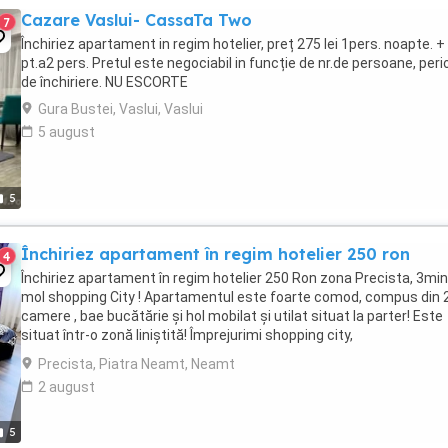
Cazare Vaslui- CassaTa Two
7
Închiriez apartament in regim hotelier, preț 275 lei 1pers. noapte. 
pt.a2 pers. Pretul este negociabil in funcție de nr.de persoane, per
de închiriere. NU ESCORTE
Gura Bustei, Vaslui, Vaslui
5 august
5
Închiriez apartament în regim hotelier 250 ron
4
Închiriez apartament în regim hotelier 250 Ron zona Precista, 3mi
mol shopping City ! Apartamentul este foarte comod, compus din 
camere , bae bucătărie și hol mobilat și utilat situat la parter! Este
situat într-o zonă liniștită! Împrejurimi shopping city,
supermarket,farmacie,școală,parc
Precista, Piatra Neamt, Neamt
2 august
5