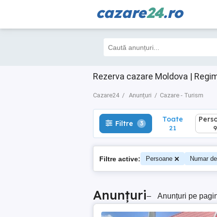
cazare
24
.ro
Toate
Perso
Filtre
3
21
9
Rezerva cazare Moldova | Regim
Cazare24
Anunțuri
Cazare - Turism
Toate
Pers
Filtre
3
21
9
Filtre active:
Persoane
Numar de
Anunțuri
–
Anunțuri pe pagi