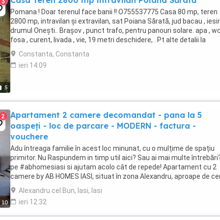
Casa Teren 2800 mp intravilan Poiana Sărată
3
Pomana ! Doar terenul face banii !! O755537775 Casa 80 mp, teren
2800 mp, intravilan și extravilan, sat Poiana Sărată, jud bacau , iesir
drumul Onești.. Brașov , punct trafo, pentru panouri solare. apa , wc
fosa , curent, livada , vie, 19 metri deschidere, . Pt alte detalii la
07555trei7 ...
Constanta, Constanta
ieri 14:09
5
Apartament 2 camere decomandat - pana la 5
2
oaspeți - loc de parcare - MODERN - factura -
vouchere
Adu întreaga familie în acest loc minunat, cu o mulțime de spațiu
primitor. Nu Raspundem in timp util aici? Sau ai mai multe întrebări
pe #abhomesiasi si ajutam acolo cât de repede! Apartament cu 2
camere by AB HOMES IASI, situat în zona Alexandru, aproape de ce
orasului. Spațiu modern, ...
Alexandru cel Bun, Iasi, Iasi
ieri 12:32
10