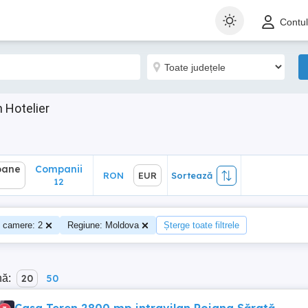
ane
Companii
RON
EUR
Sortează
Contu
12
 Hotelier
oane
Companii
RON
EUR
Sortează
12
 camere: 2
Regiune: Moldova
Șterge toate filtrele
nă:
20
50