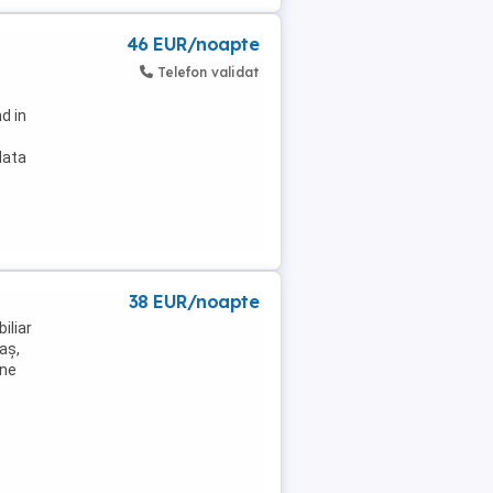
46 EUR/noapte
Telefon validat
d in
data
38 EUR/noapte
iliar
aș,
une