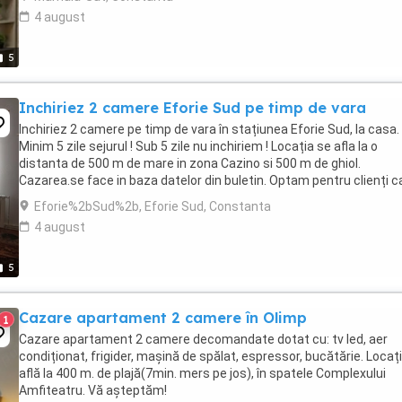
4 august
5
Inchiriez 2 camere Eforie Sud pe timp de vara
Inchiriez 2 camere pe timp de vara în stațiunea Eforie Sud, la casa.
Minim 5 zile sejurul ! Sub 5 zile nu inchiriem ! Locația se afla la o
distanta de 500 m de mare in zona Cazino si 500 m de ghiol.
Cazarea.se face in baza datelor din buletin. Optam pentru clienți c
nu sunt cu copii mai mici ...
Eforie%2bSud%2b, Eforie Sud, Constanta
4 august
5
Cazare apartament 2 camere în Olimp
1
Cazare apartament 2 camere decomandate dotat cu: tv led, aer
condiționat, frigider, mașină de spălat, espressor, bucătărie. Locaț
află la 400 m. de plajă(7min. mers pe jos), în spatele Complexului
Amfiteatru. Vă așteptăm!