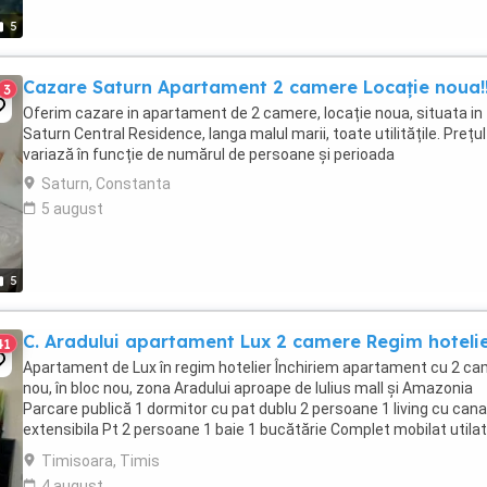
5
Cazare Saturn Apartament 2 camere Locație noua!!
3
Oferim cazare in apartament de 2 camere, locație noua, situata in
Saturn Central Residence, langa malul marii, toate utilitățile. Prețul
variază în funcție de numărul de persoane și perioada
Saturn, Constanta
5 august
5
C. Aradului apartament Lux 2 camere Regim hoteli
41
Apartament de Lux în regim hotelier Închiriem apartament cu 2 c
nou, în bloc nou, zona Aradului aproape de Iulius mall și Amazonia
Parcare publică 1 dormitor cu pat dublu 2 persoane 1 living cu can
extensibila Pt 2 persoane 1 baie 1 bucătărie Complet mobilat utilat
Mașina spălat rufe Mașină ...
Timisoara, Timis
4 august