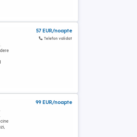
57 EUR/noapte
Telefon validat
.
edere
l
99 EUR/noapte
.
.
scine
zi,