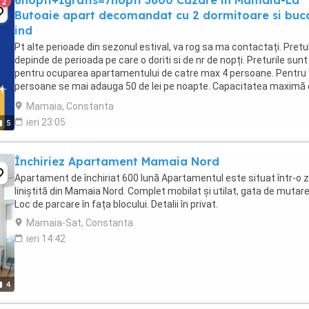
6nopti+1gratis=7nopti 3600 Cazare in Mamaia-La
2
Butoaie apart decomandat cu 2 dormitoare si buc
ind
Pt alte perioade din sezonul estival, va rog sa ma contactați. Pretu
depinde de perioada pe care o doriti si de nr de nopți. Preturile sunt
pentru ocuparea apartamentului de catre max 4 persoane. Pentru
persoane se mai adauga 50 de lei pe noapte. Capacitatea maximă
cazare este de 5 persoane. Apartamentul ...
Mamaia, Constanta
ieri 23:05
5
Închiriez Apartament Mamaia Nord
Apartament de închiriat 600 lună Apartamentul este situat într-o 
liniștită din Mamaia Nord. Complet mobilat și utilat, gata de mutare
Loc de parcare în fața blocului. Detalii în privat.
Mamaia-Sat, Constanta
ieri 14:42
4