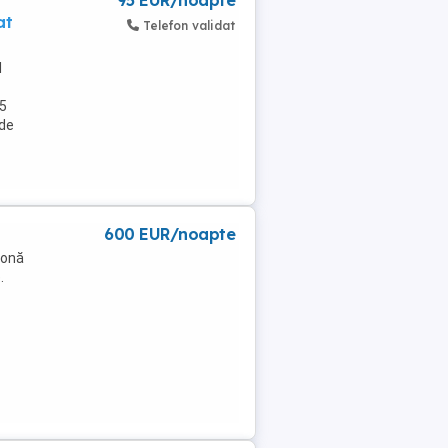
95 EUR/noapte
at
Telefon validat
l
 5
 de
600 EUR/noapte
zonă
.