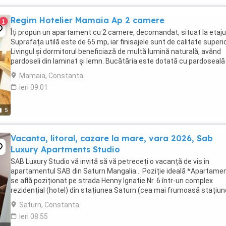
Regim Hotelier Mamaia Ap 2 camere
1
Îți propun un apartament cu 2 camere, decomandat, situat la etajul
Suprafața utilă este de 65 mp, iar finisajele sunt de calitate superi
Livingul și dormitorul beneficiază de multă lumină naturală, având
pardoseli din laminat și lemn. Bucătăria este dotată cu pardoseală
gresie și lemn, iar ...
Mamaia, Constanta
ieri 09:01
5
Vacanta, litoral, cazare la mare, vara 2026, Sab
Luxury Apartments Studio
SAB Luxury Studio vă invită să vă petreceți o vacanță de vis în
apartamentul SAB din Saturn Mangalia... Poziție ideală *Apartame
se află poziționat pe strada Henny Ignatie Nr. 6 într-un complex
rezidențial (hotel) din stațiunea Saturn (cea mai frumoasă stațiun
sudul litoralului ...
Saturn, Constanta
ieri 08:55