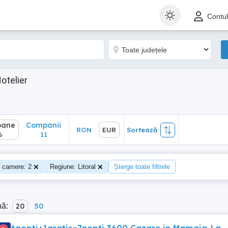
ane
Companii
RON
EUR
Sortează
Contu
11
otelier
oane
Companii
RON
EUR
Sortează
6
11
 camere: 2
Regiune: Litoral
Șterge toate filtrele
nă:
20
50