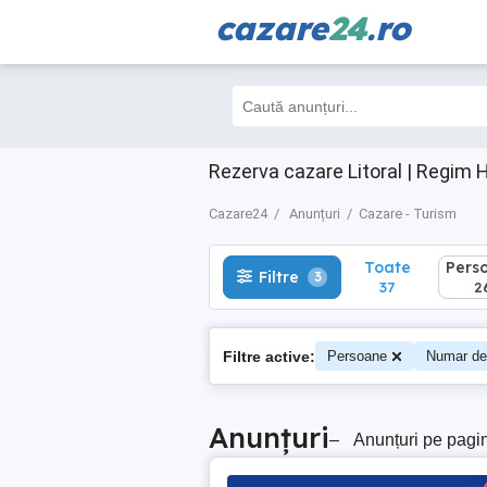
cazare
24
.ro
Toate
Perso
Filtre
3
37
26
Rezerva cazare Litoral | Regim H
Cazare24
Anunțuri
Cazare - Turism
Toate
Pers
Filtre
3
37
2
Filtre active:
Persoane
Numar de
Anunțuri
–
Anunțuri pe pagi