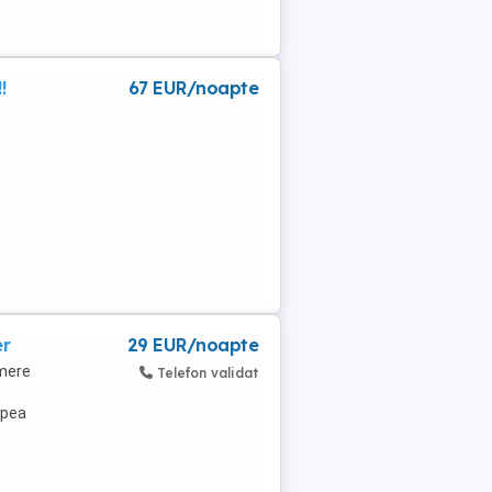
!
67 EUR/noapte
er
29 EUR/noapte
amere
Telefon validat
apea