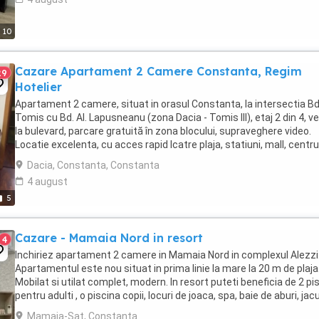
10
Cazare Apartament 2 Camere Constanta, Regim
29
Hotelier
Apartament 2 camere, situat in orasul Constanta, la intersectia Bd
Tomis cu Bd. Al. Lapusneanu (zona Dacia - Tomis III), etaj 2 din 4, v
la bulevard, parcare gratuită în zona blocului, supraveghere video.
Locatie excelenta, cu acces rapid lcatre plaja, statiuni, mall, centru
vechi, mijloace de ...
Dacia, Constanta, Constanta
4 august
5
Cazare - Mamaia Nord in resort
4
Inchiriez apartament 2 camere in Mamaia Nord in complexul Alezzi
Apartamentul este nou situat in prima linie la mare la 20 m de plaja
Mobilat si utilat complet, modern. In resort puteti beneficia de 2 pi
pentru adulti , o piscina copii, locuri de joaca, spa, baie de aburi, jacu
piscină interioară, ...
Mamaia-Sat, Constanta