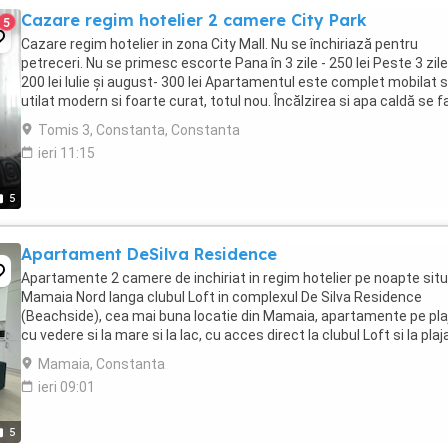
Cazare regim hotelier 2 camere City Park
5
Cazare regim hotelier in zona City Mall. Nu se închiriază pentru
petreceri. Nu se primesc escorte Pana în 3 zile - 250 lei Peste 3 zile
200 lei Iulie și august- 300 lei Apartamentul este complet mobilat s
utilat modern si foarte curat, totul nou. Încălzirea si apa caldă se 
cu centrală proprie ...
Tomis 3, Constanta, Constanta
ieri 11:15
5
Apartament DeSilva Residence
Apartamente 2 camere de inchiriat in regim hotelier pe noapte situ
Mamaia Nord langa clubul Loft in complexul De Silva Residence
(Beachside), cea mai buna locatie din Mamaia, apartamente pe pla
cu vedere si la mare si la lac, cu acces direct la clubul Loft si la plaj
hotelului Opera si Crowne ...
Mamaia, Constanta
ieri 09:01
5