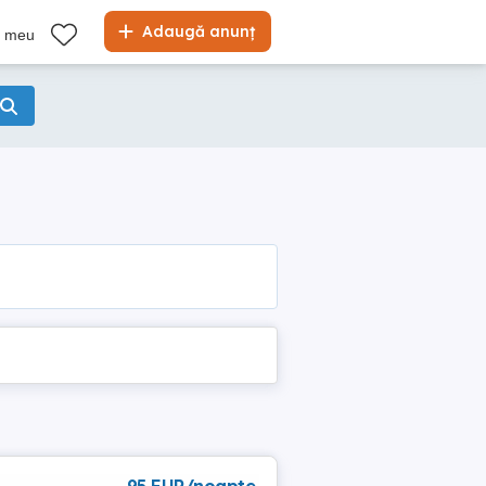
Adaugă anunț
l meu