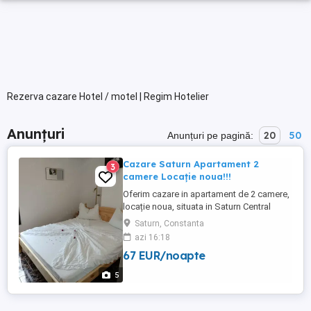
Rezerva cazare Hotel / motel | Regim Hotelier
Anunțuri
20
50
Anunțuri pe pagină:
Cazare Saturn Apartament 2
3
camere Locație noua!!!
Oferim cazare in apartament de 2 camere,
locație noua, situata in Saturn Central
Residence, langa malul marii, toate
Saturn, Constanta
utilitățile. Prețul variază în funcție de
azi 16:18
numărul de persoane și perioada
67 EUR/noapte
5