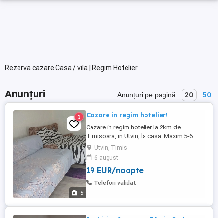
Rezerva cazare Casa / vila | Regim Hotelier
Anunțuri
20
50
Anunțuri pe pagină:
Cazare in regim hotelier!
1
Cazare in regim hotelier la 2km de
Timisoara, in Utvin, la casa. Maxim 5-6
persoane. Dormitor, bucatarie si baie. 50
Utvin, Timis
lei de persoană pe noapte.
6 august
19 EUR/noapte
Telefon validat
5