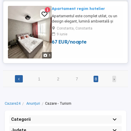
Apartament regim hotelier
1
Apartamentul este complet utilat, cu un
design elegant, lumină ambientală și
finisaje de calitate, ideal pentru seri
Constanta, Constanta
liniștite sau momente speciale. Locația
9 iunie
oferă intimitate totală, acces facil cu cod,
67 EUR/noapte
check-in și check-out flexibil, fără
interacțiune directă. Situat într-o zonă
liniștită, apartamentul ...
3
‹
1
2
7
8
›
Cazare24
Anunțuri
Cazare - Turism
Categorii
Județe