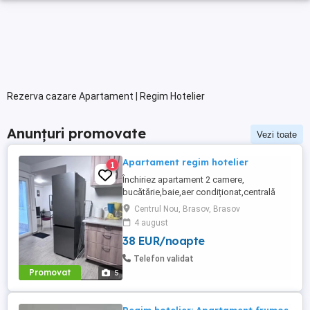
Rezerva cazare Apartament | Regim Hotelier
Anunțuri promovate
Vezi toate
Apartament regim hotelier
1
Închiriez apartament 2 camere,
bucătărie,baie,aer condiționat,centrală
complet utilat în regim hotelier zona
Centrul Nou, Brasov, Brasov
Coresi prețuri începând de la 200 ron
4 august
38 EUR/noapte
Telefon validat
Promovat
5