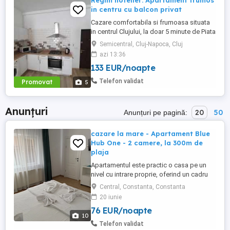
Regim hotelier: Apartament frumos
in centru cu balcon privat
Cazare comfortabila si frumoasa situata
in centrul Clujului, la doar 5 minute de Piata
Mihai Viteazu, intr-un bloc nou.
Semicentral, Cluj-Napoca, Cluj
Apartamentul este mobilat si utilat
azi 13:36
complet, avand aragaz, hota, cuptor de
133 EUR/noapte
microunde, fierbator de apa, masina de
spalat, uscator de rufe, frigider, televizor
Telefon validat
Promovat
5
si internet. Are si un ...
Anunțuri
20
50
Anunțuri pe pagină:
cazare la mare - Apartament Blue
Hub One - 2 camere, la 300m de
plaja
Apartamentul este practic o casa pe un
nivel cu intrare proprie, oferind un cadru
intim si placut. Casa este situata in zona
Central, Constanta, Constanta
Bdul Mamaia - Spitalul Militar, la 300m de
20 iunie
accesul la plaja 3 papuci - Zoom Beach.
76 EUR/noapte
Amplasarea centrala a casei face ca
10
aceasta sa fie aproape de toate
Telefon validat
obiectivele turistice ale ...