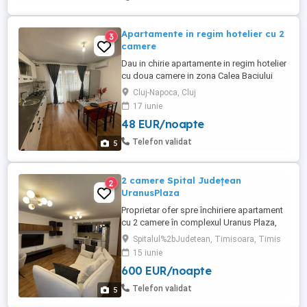
Apartamente in regim hotelier cu 2
3
camere
Dau in chirie apartamente in regim hotelier
cu doua camere in zona Calea Baciului
Cluj-Napoca, Cluj
17 iunie
48 EUR/noapte
Telefon validat
5
2 camere Spital Județean
2
UranusPlaza
Proprietar ofer spre închiriere apartament
cu 2 camere în complexul Uranus Plaza,
lângă Spitalul Județean. Apartament
Spitalul%2bJudetean, Timisoara, Timis
modern, cu suprafață utilă de 60 mp +
15 iunie
terasă generoasă de 10 mp, ideal pentru
600 EUR/noapte
confort și relaxare. Complet mobilat și
utilat, luminos și bine compartimentat,
Telefon validat
5
situat într-un complex ...