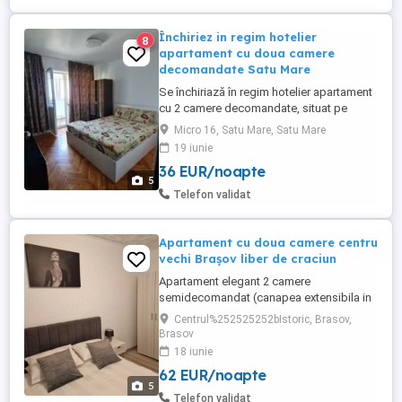
Închiriez in regim hotelier
8
apartament cu doua camere
decomandate Satu Mare
Se închiriază în regim hotelier apartament
cu 2 camere decomandate, situat pe
Drumul Careiului intr-o zonă foarte bună,
Micro 16, Satu Mare, Satu Mare
aproape de mall, Lidl, Profi, restaurante,
19 iunie
spital și stație de autobuz. Complet
36 EUR/noapte
mobilat și utilat. Dotări: Aer condiționat
5
WiFi 2 televizoare (living + dormitor)
Telefon validat
Mașină de spălat ...
Apartament cu doua camere centru
vechi Braşov liber de craciun
Apartament elegant 2 camere
semidecomandat (canapea extensibila in
living),situat in inima istorica a Brasovului,
Centrul%252525252bIstoric, Brasov,
doar la cativa pasi de Piata Sfatului si
Brasov
Biserica Neagra. Etaj parter, curte comuna
18 iunie
si o terasa afara cu o masuta si doua
62 EUR/noapte
scaune. Nr contact: Mary
5
Telefon validat