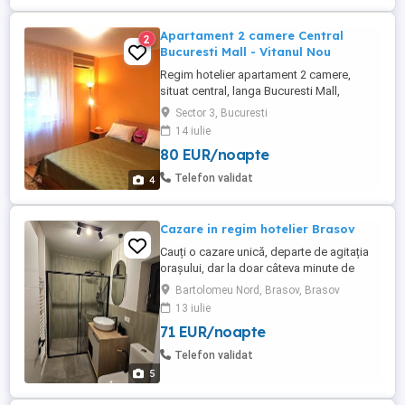
Apartament 2 camere Central
2
Bucuresti Mall - Vitanul Nou
Regim hotelier apartament 2 camere,
situat central, langa Bucuresti Mall,
decomandat, 65 metri patrati, ultracurat,
Sector 3, Bucuresti
complet mobilat si utilat, centrala termica
14 iulie
proprie, etaj 2 8, balcon, televizor
80 EUR/noapte
Samsung 109 cm SMART 4K, canale TV,
streaming (Netflix), fibra optica, internet
Telefon validat
4
de mare viteza, router Wi-Fi, ...
Cazare in regim hotelier Brasov
Cauți o cazare unică, departe de agitația
orașului, dar la doar câteva minute de
zborul tău? Oferim spre închiriere în regim
Bartolomeu Nord, Brasov, Brasov
hotelier un studio modern și complet
13 iulie
independent, tip tiny house , situat în ,în
71 EUR/noapte
imediata apropiere a Aeroportului
Internațional Brașov. Studioul poate
Telefon validat
gazduii maxim 4 persoane ...
5