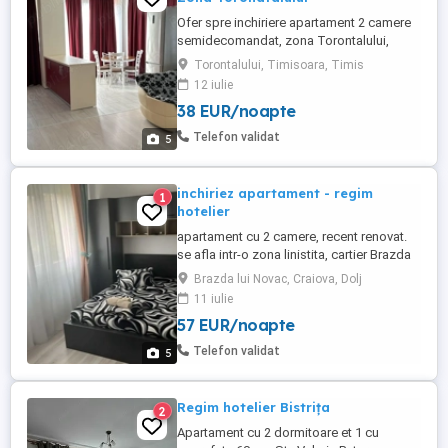
Ofer spre inchiriere apartament 2 camere
semidecomandat, zona Torontalului,
complex Toronto. Apartamentul este
Torontalului, Timisoara, Timis
complet mobilat si utilat, fiind format din
12 iulie
dormitor matrimonial, baie, living si
38 EUR/noapte
bucatarie open space ( coltarul NU este
extensibil) Pret 200ron zi
Telefon validat
5
inchiriez apartament - regim
1
hotelier
apartament cu 2 camere, recent renovat.
se afla intr-o zona linistita, cartier Brazda
lui Novac, langa statie de autobuz, statii
Brazda lui Novac, Craiova, Dolj
de taxi, magazine, piata, la 10 min de mers
11 iulie
pe jos de centrul orasului. facilitati:
57 EUR/noapte
bucatarie complet mobilata: plita pe gaz,
cuptor electric, frigider, sufragerie
Telefon validat
5
compusa ...
Regim hotelier Bistrița
2
Apartament cu 2 dormitoare et 1 cu