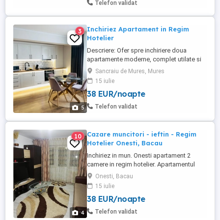
Telefon validat
completă și tacâmuri, -Fier ...
Inchiriez Apartament in Regim
3
Hotelier
Descriere: Ofer spre inchiriere doua
apartamente moderne, complet utilate si
mobilate,ideale pt sejururi scurte sau
Sancraiu de Mures, Mures
medii. Apartamentele apartin unui bloc
15 iulie
nou ,constructie 2023 intr-o zona linistita
38 EUR/noapte
,la periferia Orasului Targu-Mures , la
intrare in Sancraiu de Mures, la 7 minute
Telefon validat
5
distanta de centrul ...
Cazare muncitori - ieftin - Regim
10
Hotelier Onesti, Bacau
Inchiriez in mun. Onesti apartament 2
camere in regim hotelier. Apartamentul
este proaspat renovat, utilat, mobilat, tv
Onesti, Bacau
smart in camere si bucatarie, internet,
15 iulie
cablu tv, masina de spalat, microunde,
38 EUR/noapte
espresor, fier de călcat, etc. Pretul este de
200 ei pe zi - 2- 3 persoane.
Telefon validat
4