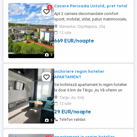
Cazare Perioada Untold, pret total
1
Apt 2 camere decomandate comfort
sporit, mobilat, utilat, paturi matrimoniale,
aer conditionat, loc de parcare (garaj +
Manastur, Cluj-Napoca, Cluj
locul din fata garajului). Capacitatea max 4
12 iulie
persoane. Balcon mare, priveliste
669 EUR/noapte
deosebita. Etaj 6 8. Cat friendly. Se poate
merge pe jos la festival de-a lungul
Somesului, cca 40 min ...
5
inchiriere regim hotelier
APARTAMENT
Se închiriază apartament în regim hotelier
la doar 6 km de Târgu Jiu Vă oferim un
apartament confortabil și primitor, situat la
Targu Jiu, Gorj
etajul 1, cu intrare separată (fără acces
12 iulie
comun), ideal pentru relaxare, weekend-uri
29 EUR/noapte
liniștite sau cazare temporară. Aer
condiționat Bucătărie complet mobilată și
Telefon validat
5
...
apartament in regim hotelier