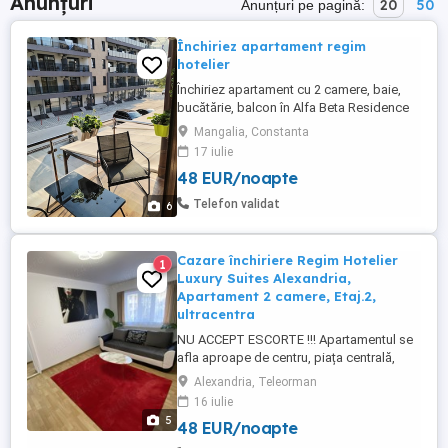
Anunțuri
20
50
Anunțuri pe pagină:
Închiriez apartament regim
hotelier
Închiriez apartament cu 2 camere, baie,
bucătărie, balcon în Alfa Beta Residence
Saturn. Preț în funcție de perioada
Mangalia, Constanta
17 iulie
48 EUR/noapte
Telefon validat
6
Cazare închiriere Regim Hotelier
1
Luxury Suites Alexandria,
Apartament 2 camere, Etaj.2,
ultracentra
NU ACCEPT ESCORTE !!! Apartamentul se
afla aproape de centru, piața centrală,
farmacii, Profi, Penny, Carrefour, Cinema.
Alexandria, Teleorman
Se poate închiria pe 24 ore cu suma de
16 iulie
250 lei sau pe 3 ore cu suma de 150 lei. -
5
48 EUR/noapte
Centrală proprie, -Frigider, -Mașină de
spălat, -Cuptor cu microunde, -Veselă