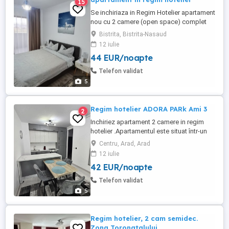
15
Se inchiriaza in Regim Hotelier apartament
nou cu 2 camere (open space) complet
mobilat si utilat (frigider, masina de spalat
Bistrita, Bistrita-Nasaud
vase, masina de spalat rufe, tv, internet,
12 iulie
aparat de cafea etc), balcon de 9 mp.
44 EUR/noapte
Telefon validat
5
Regim hotelier ADORA PARk Ami 3
2
Inchiriez apartament 2 camere in regim
hotelier .Apartamentul este situat într-un
cartier rezidential ADORA PARK aproape
Centru, Arad, Arad
de aeroport stație de tramvai,5 min Moll.
12 iulie
Afi .Apartamentul este dotat : Aer
42 EUR/noapte
condiționat Masina de spalat haine Veselă
tacâmuri Fierbător apa Prăjitor pâine
Telefon validat
Microunde Televizor ...
5
Regim hotelier, 2 cam semidec.
Zona Toronatalului