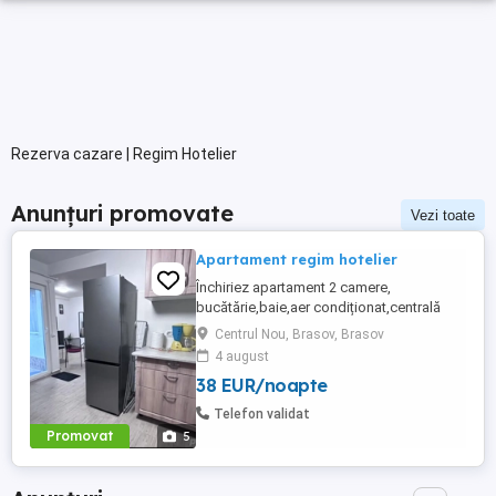
Rezerva cazare | Regim Hotelier
Anunțuri promovate
Vezi toate
Apartament regim hotelier
Închiriez apartament 2 camere,
bucătărie,baie,aer condiționat,centrală
complet utilat în regim hotelier zona
Centrul Nou, Brasov, Brasov
Coresi prețuri începând de la 200 ron
4 august
38 EUR/noapte
Telefon validat
Promovat
5