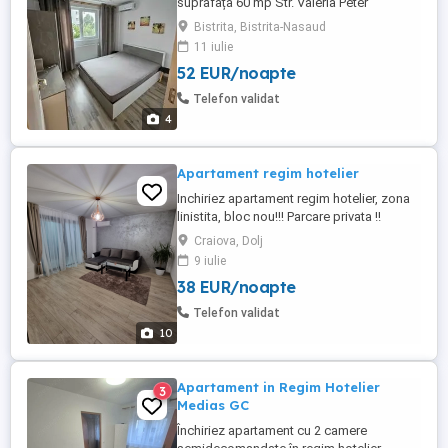
suprafața 60 mp Str. Valeria Peter
Predescu (pompierii)
Bistrita, Bistrita-Nasaud
11 iulie
52 EUR/noapte
Telefon validat
4
Apartament regim hotelier
Inchiriez apartament regim hotelier, zona
linistita, bloc nou!!! Parcare privata !!
Dispune de tot ce este necesar ! AC ,
Craiova, Dolj
Centrala proprie, masina de spalat ,
9 iulie
masina de cafea etc EXCLUS ESCORTE SI
38 EUR/noapte
PETRECERI PRIVATE !!
Telefon validat
10
Apartament in Regim Hotelier
3
Medias GC
Închiriez apartament cu 2 camere