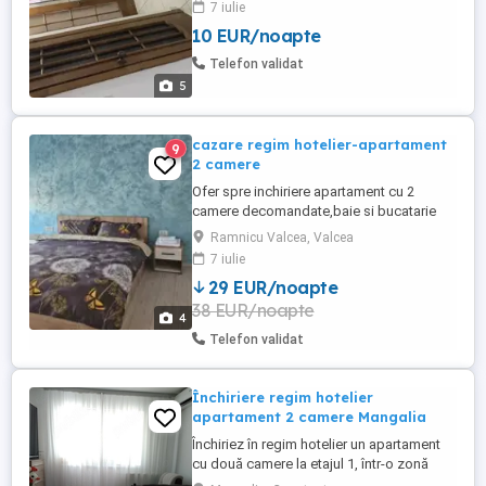
7 iulie
noapte muncitor. Minim 300 lei noapte -
10 EUR/noapte
tot apartamentul. Am și unul cu 3 camere
unde pot caza până la 12 persoane.
Telefon validat
5
cazare regim hotelier-apartament
9
2 camere
Ofer spre inchiriere apartament cu 2
camere decomandate,baie si bucatarie
spatioase in zona centrala ,in imediata
Ramnicu Valcea, Valcea
apropiere de restaurante si
7 iulie
magazine.Accesul in locatie se face
29 EUR/noapte
separat de blocul de locuinte unde este
38 EUR/noapte
situat.Apartamentul este nou mobilat si
4
utilat cu plita electrica,frigider,expresor ...
Telefon validat
Închiriere regim hotelier
apartament 2 camere Mangalia
Închiriez în regim hotelier un apartament
cu două camere la etajul 1, într-o zonă
liniștită aproape de Portul Turistic și de