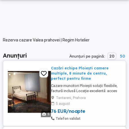
Rezerva cazare Valea prahovei | Regim Hotelier
Anunțuri
20
50
Anunțuri pe pagină:
Cazări echipe Ploiești camere
multiple, 8 minute de centru,
perfect pentru firme
Cazare muncitori Ploiești soluții flexibile,
factură inclusă Locație excelentă: acces
rapid către centre comerciale, rafinării și
Tantareni, Prahova
zone industriale din Ploiești Apartament în
5 august
vilă capacitate mare 4 camere | până la 11
76 EUR/noapte
persoane 1 baie, bucătărie complet utilată
5
TV, balcon, grătar ...
Telefon validat