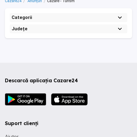
Cazare24
Anunțuri
Cazare - Turism
Categorii
Județe
Descarcă aplicația Cazare24
Suport clienți
Ajutor