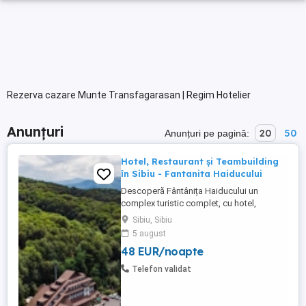
Rezerva cazare Munte Transfagarasan | Regim Hotelier
Anunțuri
20
50
Anunțuri pe pagină:
Hotel, Restaurant și Teambuilding
în Sibiu - Fantanita Haiducului
Descoperă Fântânița Haiducului un
complex turistic complet, cu hotel,
restaurante, sală de conferințe și spații
Sibiu, Sibiu
dedicate evenimentelor sau teambuilding-
5 august
urilor. Locația noastră, la marginea pădurii,
48 EUR/noapte
între Sibiu și Brașov. Confort și
gastronomie tradițională Hotelul Fântânița
Telefon validat
Haiducului este locul unde ...