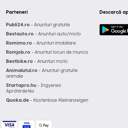
Parteneri
Descarcă ap
Publi24.ro
- Anunturi gratuite
Bestauto.ro
- Anunturi auto/moto
Romimo.ro
- Anunturi imobiliare
Romjob.ro
- Anunturi locuri de munca
Bestbike.ro
- Anunturi moto
Animalutul.ro
- Anunturi gratuite
animale
Startapro.hu
- Ingyenes
Apróhirdetés
Quoka.de
- Kostenlose Kleinanzeigen