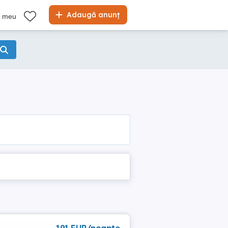
Adaugă anunț
l meu