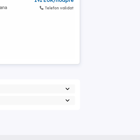
191 EUR/noapte
bana
Telefon validat