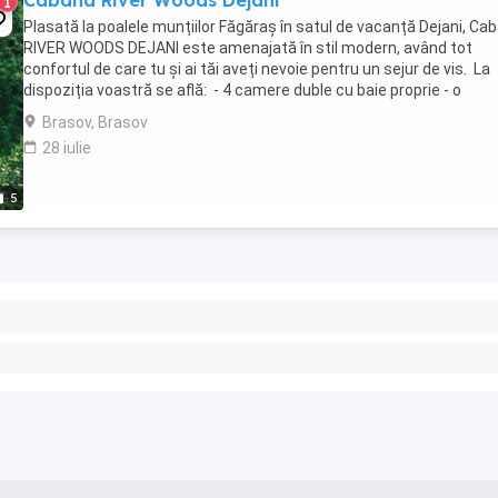
Cabana River Woods Dejani
1
Plasată la poalele munțiilor Făgăraș în satul de vacanță Dejani, Ca
RIVER WOODS DEJANI este amenajată în stil modern, având tot
confortul de care tu și ai tăi aveți nevoie pentru un sejur de vis. La
dispoziția voastră se află: - 4 camere duble cu baie proprie - o
bucătărie complet utilată - espressor ...
Brasov, Brasov
28 iulie
5