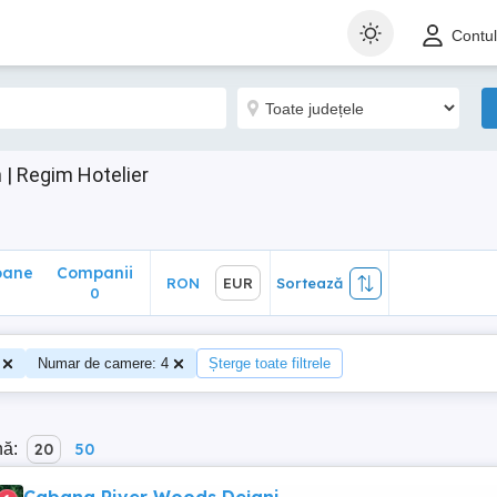
ane
Companii
RON
EUR
Sortează
Contu
0
| Regim Hotelier
oane
Companii
RON
EUR
Sortează
0
Numar de camere: 4
Șterge toate filtrele
nă:
20
50