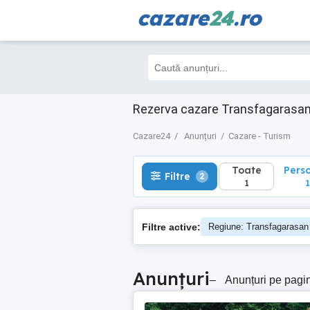
cazare
24
.ro
Toate
Perso
Filtre
2
1
1
Rezerva cazare Transfagarasan 
Cazare24
Anunțuri
Cazare - Turism
Toate
Pers
Filtre
2
1
1
Filtre active:
Regiune: Transfagarasan
Anunțuri
–
Anunțuri pe pagi