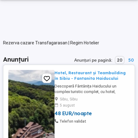
Rezerva cazare Transfagarasan | Regim Hotelier
Anunțuri
20
50
Anunțuri pe pagină:
Hotel, Restaurant și Teambuilding
în Sibiu - Fantanita Haiducului
Descoperă Fântânița Haiducului un
complex turistic complet, cu hotel,
restaurante, sală de conferințe și spații
Sibiu, Sibiu
dedicate evenimentelor sau teambuilding-
5 august
urilor. Locația noastră, la marginea pădurii,
48 EUR/noapte
între Sibiu și Brașov. Confort și
gastronomie tradițională Hotelul Fântânița
Telefon validat
Haiducului este locul unde ...