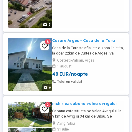
5
Cazare Arges - Casa de la Tara
6
Casa de la Tara se afla intr-o zona linistita,
la doar 22km de Curtea de Arges. Va
punem la dispozitie un living generos de
Costesti-Valsan, Arges
50mp2, o bucatarie complet utilata si 7
1 august
camere dintre care 5 duble matrimoniale si
48 EUR/noapte
2 camere triple. Camerele dispun de baie
proprie, tv, wifi. Optional se poate inchiria
Telefon validat
si ciubar. Cabana ...
6
inchiriez cabana valea avrigului
2
Cabana este situata pe Valea Avrigului, la
9 km de Avrig și 34 km de Sibiu. Se
inchiriază în mod integral pentru maximu
Avrig, Sibiu
de 12 persoane . Cabana are incalzire
31 iulie