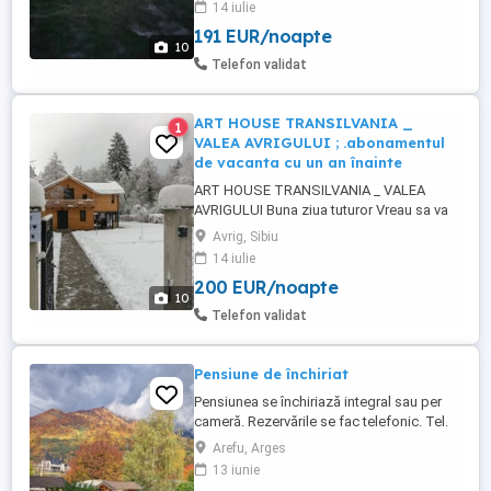
14 iulie
cu grătar , loc pt ceaun și foc de tabără
191 EUR/noapte
Cabană este complet echipata și dotată
10
cu absolut tot ce este necesar pentru a
Telefon validat
avea parte ...
ART HOUSE TRANSILVANIA _
1
VALEA AVRIGULUI ; .abonamentul
de vacanta cu un an înainte
ART HOUSE TRANSILVANIA _ VALEA
AVRIGULUI Buna ziua tuturor Vreau sa va
anunț, că începând cu 1 Sept 2024 ,
Avrig, Sibiu
implementam un sistem nou pt Romania ,
14 iulie
și anume ...abonamentul de vacanta cu un
200 EUR/noapte
an înainte Ce inseamna asta ? Asta
10
înseamnă că dvst puteți să vă alegeți o
Telefon validat
perioadă ...
Pensiune de închiriat
Pensiunea se închiriază integral sau per
cameră. Rezervările se fac telefonic. Tel.
Arefu, Arges
13 iunie