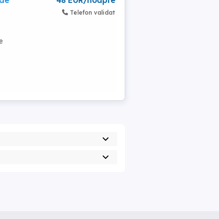
 de
48 EUR/noapte
Telefon validat
e