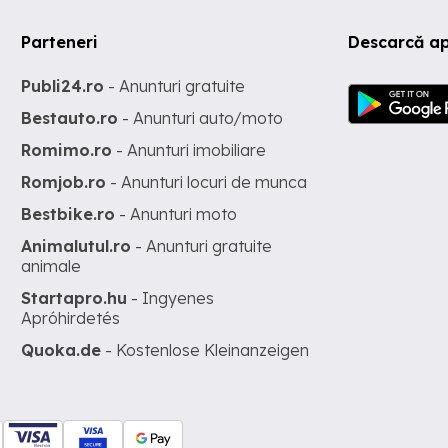
Parteneri
Descarcă ap
Publi24.ro
- Anunturi gratuite
Bestauto.ro
- Anunturi auto/moto
Romimo.ro
- Anunturi imobiliare
Romjob.ro
- Anunturi locuri de munca
Bestbike.ro
- Anunturi moto
Animalutul.ro
- Anunturi gratuite
animale
Startapro.hu
- Ingyenes
Apróhirdetés
Quoka.de
- Kostenlose Kleinanzeigen