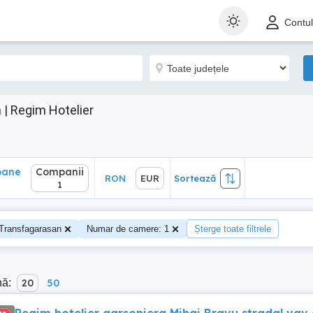
ane
Companii
RON
EUR
Sortează
Contu
1
| Regim Hotelier
oane
Companii
RON
EUR
Sortează
0
1
Transfagarasan
Numar de camere: 1
Șterge toate filtrele
nă:
20
50