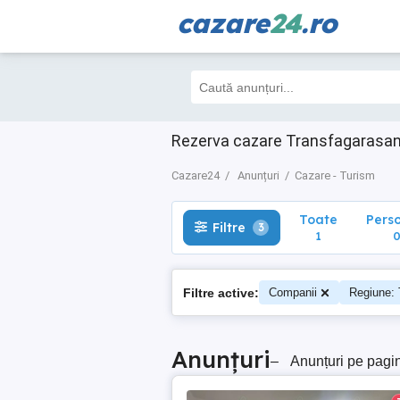
cazare
24
.ro
Toate
Perso
Filtre
3
1
0
Rezerva cazare Transfagarasan 
Cazare24
Anunțuri
Cazare - Turism
Toate
Pers
Filtre
3
1
Filtre active:
Companii
Regiune: 
Anunțuri
–
Anunțuri pe pagi