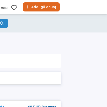
Adaugă anunț
l meu