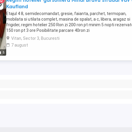
Regim hotelier garsoniera Mihai Bravu stradal vav
32
Kaufland
Etajul 4 8, semidecomandat, gresie, faianta, parchet, termopan,
mobilata si utilata complet, masina de spalat, a c, libera, aragaz si
frigider, regim hotelier 250 Ron zi 200 ron pt minim 5 nopti rezervat
150 ron pt 3 ore Posibilitate parcare 40ron zi
Vitan, Sector 3, Bucuresti
7 august
5