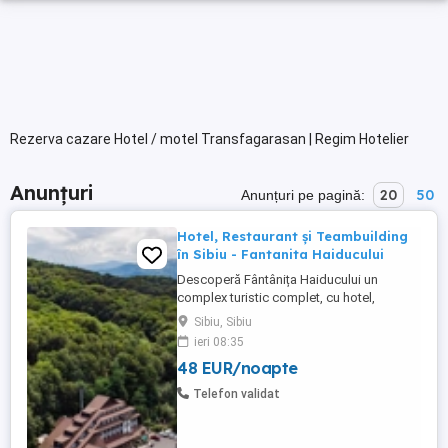
Rezerva cazare Hotel / motel Transfagarasan | Regim Hotelier
Anunțuri
20
50
Anunțuri pe pagină:
Hotel, Restaurant și Teambuilding
în Sibiu - Fantanita Haiducului
Descoperă Fântânița Haiducului un
complex turistic complet, cu hotel,
restaurante, sală de conferințe și spații
Sibiu, Sibiu
dedicate evenimentelor sau teambuilding-
ieri 08:35
urilor. Locația noastră, la marginea pădurii,
48 EUR/noapte
între Sibiu și Brașov. Confort și
gastronomie tradițională Hotelul Fântânița
Telefon validat
Haiducului este locul unde ...