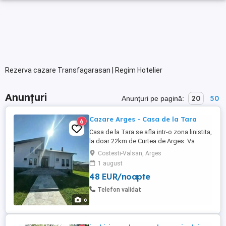
Rezerva cazare Transfagarasan | Regim Hotelier
Anunțuri
20
50
Anunțuri pe pagină:
Cazare Arges - Casa de la Tara
6
Casa de la Tara se afla intr-o zona linistita,
la doar 22km de Curtea de Arges. Va
punem la dispozitie un living generos de
Costesti-Valsan, Arges
50mp2, o bucatarie complet utilata si 7
1 august
camere dintre care 5 duble matrimoniale si
48 EUR/noapte
2 camere triple. Camerele dispun de baie
proprie, tv, wifi. Optional se poate inchiria
Telefon validat
si ciubar. Cabana ...
6