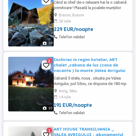
Când ai chef de-o relaxare hai la o cabană
primitoare ! Plasată la poalele munțiilor
Făgăraș in satul de Vacanță Dejani,
Brasov, Brasov
Cabana Lăcrămioara este amenajată în stil
28 iulie
traditional, având tot confortul de care tu
229 EUR/noapte
și ai tăi aveți nevoie pentru un sejur de vis.
La dispoziția voastră se află: -5 camere
Telefon validat
matrimoniale, -2 ...
10
Inchiriez in regim hotelier, ART
2
chalet ,cabana de lux (casa de
vacanta ) la munte ,Valea Avrigului
Cabană 5 stele, noua , situata pe Valea
Avrigului, jud Sibiu, ce dispune de 180 mp
, distribuiti in 4 dormitoare duble , 3 bai ,
Avrig, Sibiu
living , bucătărie terasa exterioara, foișor
14 iulie
cu grătar , loc pt ceaun și foc de tabără
191 EUR/noapte
Cabană este complet echipata și dotată
10
cu absolut tot ce este necesar pentru a
Telefon validat
avea parte ...
ART HOUSE TRANSILVANIA _
1
VALEA AVRIGULUI ; .abonamentul