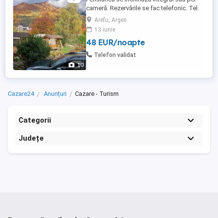
cameră. Rezervările se fac telefonic. Tel.
Arefu, Arges
13 iunie
48 EUR/noapte
Telefon validat
10
Cazare24
Anunțuri
Cazare - Turism
Categorii
Județe