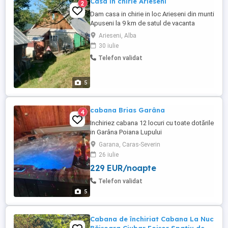
Casa in chirie Arieseni
2
Dam casa in chirie in loc Arieseni din munti
Apuseni la 9 km de satul de vacanta
Virtop, pentru familie sau oameni
Arieseni, Alba
varstinici, cu toate utilitatile la dispozitie
30 iulie
intro zona foarte linistita si frumoasa cu
Telefon validat
mult aer curat Cu grajd, cotet pentru porci
si mult teren verde. Pentru orice informatii
suntem ...
5
cabana Brias Garâna
4
Inchiriez cabana 12 locuri cu toate dotările
in Garâna Poiana Lupului
Garana, Caras-Severin
26 iulie
229 EUR/noapte
Telefon validat
5
Cabana de închiriat Cabana La Nuc