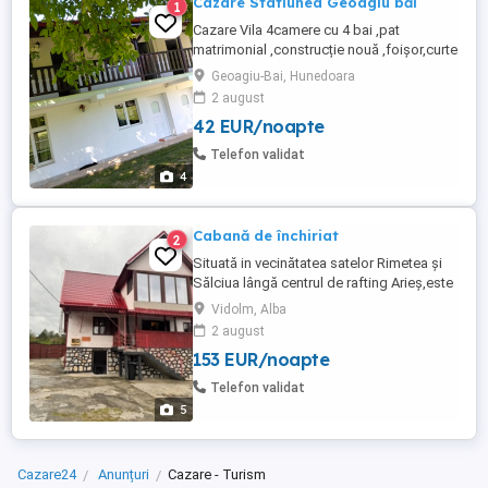
Cazare Statiunea Geoagiu băi
1
Cazare Vila 4camere cu 4 bai ,pat
matrimonial ,construcție nouă ,foișor,curte
spațioasă,2 camere cu baie ,separat de
Geoagiu-Bai, Hunedoara
vila.
2 august
42 EUR/noapte
Telefon validat
4
Cabană de închiriat
2
Situată in vecinătatea satelor Rimetea și
Sălciua lângă centrul de rafting Arieș,este
compusă din 5 dormitoare(4 cam.cu câte
Vidolm, Alba
2 paturi matrimoniale și 1 camera cu 1 pat
2 august
matrimonial și pătuț de copil) ,sufragerie
153 EUR/noapte
și 2 băi.La ext.masa de tenis,terasă cu
gratar,PISCINĂ,parcare.Preț negociabil in
Telefon validat
funcție ...
5
Cazare24
Anunțuri
Cazare - Turism