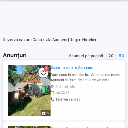
Rezerva cazare Casa / vila Apuseni | Regim Hotelier
Anunțuri
20
50
Anunțuri pe pagină:
Casa in chirie Arieseni
2
Dam casa in chirie in loc Arieseni din munti
Apuseni la 9 km de satul de vacanta
Virtop, pentru familie sau oameni
Arieseni, Alba
varstinici, cu toate utilitatile la dispozitie
ieri 22:31
intro zona foarte linistita si frumoasa cu
Telefon validat
mult aer curat Cu grajd, cotet pentru porci
si mult teren verde. Pentru orice informatii
suntem ...
5