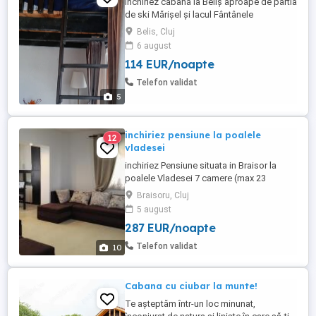
Închiriez cabană la Beliș aproape de pârtia
de ski Mărișel și lacul Fântânele
Belis, Cluj
6 august
114 EUR/noapte
Telefon validat
5
inchiriez pensiune la poalele
12
vladesei
inchiriez Pensiune situata in Braisor la
poalele Vladesei 7 camere (max 23
pers)cu baie proprie si
Braisoru, Cluj
.televizor,sufragerie,loc de servire a
5 august
mesei,bucatarie superdotata.masa de
287 EUR/noapte
ping pong,teren mini fotbal.alte jocuri
distractive,6000 mp de gradina.Loc de
Telefon validat
10
joaca pentru copii,wifi,trambulina video
proiector ...
Cabana cu ciubar la munte!
Te aşteptăm într-un loc minunat,