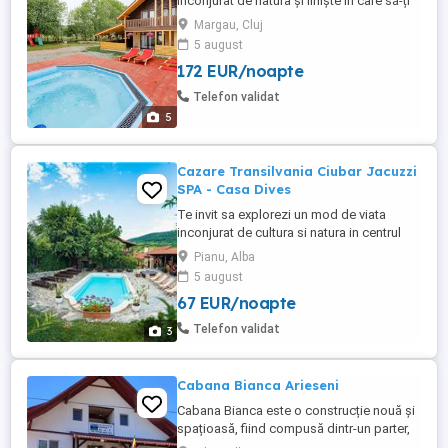
înconjurat de natura și liniște în care să-ți
petreci zilele de concediu. Flori din Deal
Margau, Cluj
se află în comuna Mărgău, la doar o oră
5 august
de Cluj-Napoca. Capacitatea locației este
172 EUR/noapte
de 10 persoane și dispune de 4
dormitoare cu 2 băi. - 2 camere duble - 2
Telefon validat
camere triple Principalele ...
5
Cazare Transilvania Ciubar Jacuzzi
SPA - Casa Dives
Te invit sa explorezi un mod de viata
inconjurat de cultura si natura in centrul
triunghiului Castelul Corvinilor-Sibiu-Salina
Pianu, Alba
Turda Cazare intr-o casa construita la
5 august
1850 La Casa Dives, vacanta nu e o pauza,
67 EUR/noapte
ci o poveste traita intr-o casa construita la
1850, unde timpul curge altfel. Am creat o
Telefon validat
3
experienta ...
Cabana Bianca Arieseni
Cabana Bianca este o construcție nouă și
spațioasă, fiind compusă dintr-un parter,
un etaj o și mansardă, dispunând de 4