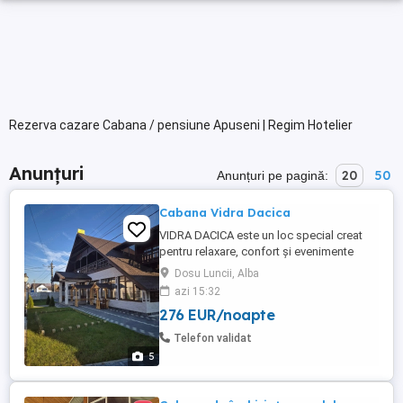
Rezerva cazare Cabana / pensiune Apuseni | Regim Hotelier
Anunțuri
20
50
Anunțuri pe pagină:
Cabana Vidra Dacica
VIDRA DACICA este un loc special creat
pentru relaxare, confort și evenimente
memorabile.Pensiunea noastra oferă o
Dosu Luncii, Alba
gamă completă de facilități într-un
azi 15:32
ambient primitor și elegant, amplasat într-
276 EUR/noapte
un decor natural ce încântă privirea și
sufletul. Pensiunea noastră vă întâmpină
Telefon validat
cu camere confortabile, dotate ...
5