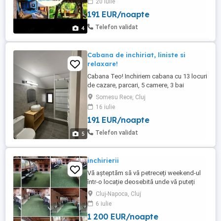
20 iulie
ciubăr premium cu hidromasaj,aeromasaj
191 EUR/noapte
și led ,masă de biliard și Ping-pong,
șemineu, barcă, terasă, grătar, ceaun, etc
Telefon validat
4
Cabana de inchiriat, liniste si
relaxare!
Cabana Teo! Inchiriem cabana cu 13 locuri
de cazare, parcari, 5 camere, 3 bai
moderne , living spatios, curte, terasa,
Somesu Rece, Cluj
foisor, gratar, ceaun, masa tenis, jocuri
16 iulie
distractive. Bucataria dotata cu masina
191 EUR/noapte
spalat vase, frigider, cuptor, plita electrica,
filtru cafea,espresor, cuptor microunde,
Telefon validat
5
airfryer, ...
inchirierii
Vă așteptăm să vă petreceți weekend-ul
într-o locație deosebită unde vă puteți
relaxa și odihni în natură departe de
Cluj-Napoca, Cluj
zgomotul cotidian. Cabana se afla la
6 iulie
Râșca ( 50 km de Cluj-Napoca.) Pensiunea
1 200 EUR/noapte
se închiriază integral și dispune de: 6