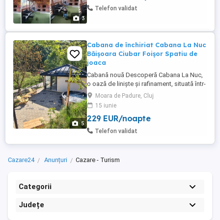
camere duble cu băi individuale Bucătărie
Telefon validat
complet utilată ...
3
Cabana de închiriat Cabana La Nuc
Băișoara Ciubar Foișor Spatiu de
joaca
Cabană nouă Descoperă Cabana La Nuc,
o oază de liniște și rafinament, situată într-
un decor montan spectaculos! La doar
Moara de Padure, Cluj
aproximativ 35 km de Cluj-Napoca, în satul
15 iunie
Moara de Pădure, comuna Băișoara,
229 EUR/noapte
Cabana La Nuc este alegerea ideală
5
pentru familii sau grupuri de până la 8
Telefon validat
persoane care caută confort,relaxare ...
Cazare24
Anunțuri
Cazare - Turism
Categorii
Județe