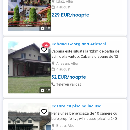
Izlaz, Alba
spații de cazare fiecare cu baie proprie si
4 august
doua apartamente, iar etajul și mansarda
229 EUR/noapte
dispun de balcon fiecare, unde vă puteți
relaxa la o cafea dimineața. Casa dispune
și de un living ...
10
Cabana Georgiana Arieseni
36
Cabana este situata la 12km de partia de
schi de la vartop. Cabana dispune de 12
locuri de cazare 4 camere duble cu baie
Arieseni, Alba
proprie 1 apartament cu 2 camere cu baie
4 august
proprie. Foișor cu grătar si ceaun Loc de
32 EUR/noapte
joaca pentru copii. Prețul este 1000 de lei
noapte, inchiriere integrala.
Telefon validat
10
Cazare cu piscina inclusa
Pensiunea beneficiaza de 10 camere cu
baie proprie, tv , wifi, acces piscina 240
mp cu jacuzzi. La alegere se poate opta
Bistra, Alba
pentru pachet cu mic-dejun si cina.