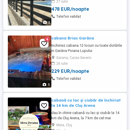
27 iulie
Proprietatea beneficiaza de o parcare
478 EUR/noapte
privata generoasa, locatia este ideala
pentru intalniri team building. Pentru mai
Telefon validat
multe detalii nu ezitati ...
3
cabana Brias Garâna
4
Inchiriez cabana 12 locuri cu toate dotările
in Garâna Poiana Lupului
Garana, Caras-Severin
26 iulie
229 EUR/noapte
Telefon validat
5
cabană cu lac și ciubăr de închiriat
la 14 km de Cluj Arena
dau în chirie cabană cu lac și ciubăr la 14
km de Cluj Arena, la 7 km de cel mai
frumos spa Sungarden , la 2 km de GO
Mera, Cluj
cart Cluj, cabană este dotată cu lac privat,