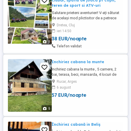
ciubăr, spatiu de joaca pt copii,
teren de sport si ATV-uri
Salutare prieteni aventurieri! V-ați săturat
de același mod plictisitor de a petrece
timpul liber? Veniți să petreceți niște
Dretea, Cluj
momente de neuitat la Pensiunea Solo din
ieri 14:50
localitatea Dretea, județul Cluj. Împreună
38 EUR/noapte
cu noi, veți fi răsfățați cu cele mai
5
frumoase priveliști și cele mai intense
Telefon validat
experiențe. De ...
Inchiriez cabana la munte
Inchiriez cabana la munte , 5 camere, 2
bai, terasa, beci, mansarda, 4 locuri de
parcare, complet utilat si mobilat. Doresc
Rucar, Arges
seriozitate. Se inchiriaza atat in weekend
6 august
de vineri pana duminica, Usor negociabil.
57 EUR/noapte
5
Închiriez cabană in Beliș