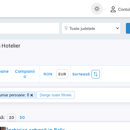
ane
Companii
RON
EUR
Sortează
Contu
0
 Hotelier
oane
Companii
RON
EUR
Sortează
0
umar persoane: 8
Șterge toate filtrele
nă:
20
50