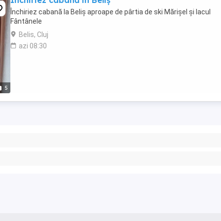
Închiriez cabană in Beliș
Închiriez cabană la Beliș aproape de pârtia de ski Mărișel și lacul
Fântânele
Belis, Cluj
azi 08:30
5