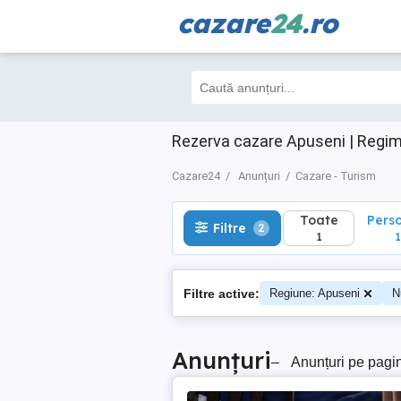
cazare
24
.ro
Toate
Perso
Filtre
2
1
1
Rezerva cazare Apuseni | Regim
Cazare24
Anunțuri
Cazare - Turism
Toate
Pers
Filtre
2
1
1
Filtre active:
Regiune: Apuseni
N
Anunțuri
–
Anunțuri pe pagi