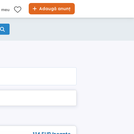
Adaugă anunț
l meu