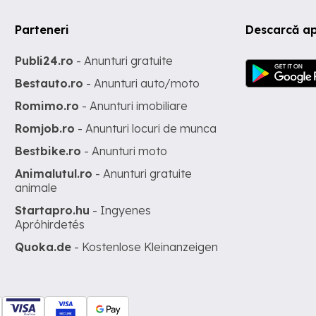
Parteneri
Descarcă ap
Publi24.ro
- Anunturi gratuite
Bestauto.ro
- Anunturi auto/moto
Romimo.ro
- Anunturi imobiliare
Romjob.ro
- Anunturi locuri de munca
Bestbike.ro
- Anunturi moto
Animalutul.ro
- Anunturi gratuite
animale
Startapro.hu
- Ingyenes
Apróhirdetés
Quoka.de
- Kostenlose Kleinanzeigen