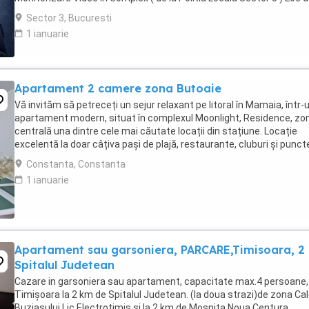
parcare PRIVAT in complex ...
Sector 3, Bucuresti
1 ianuarie
Apartament 2 camere zona Butoaie
Vă invităm să petreceți un sejur relaxant pe litoral în Mamaia, într-
apartament modern, situat în complexul Moonlight, Residence, zo
centrală una dintre cele mai căutate locații din stațiune. Locație
excelentă la doar câțiva pași de plajă, restaurante, cluburi și punct
atracție. Etaj 8 ...
Constanta, Constanta
1 ianuarie
Apartament sau garsoniera, PARCARE,Timisoara, 2
Spitalul Judetean
Cazare in garsoniera sau apartament, capacitate max.4 persoane, 
Timișoara la 2 km de Spitalul Judetean. (la doua strazi)de zona Ca
Buziasului Lic.Electrotimis si la 2 km de Mosnita Noua Centura.