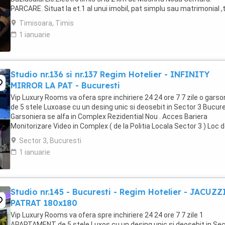
PARCARE. Situat la et.1 al unui imobil, pat simplu sau matrimonial ,
+wifi , frigider, mașină spălat, ...
Timisoara, Timis
1 ianuarie
Studio nr.136 si nr.137 Regim Hotelier - INFINITY
MIRROR LA PAT - Bucuresti
Vip Luxury Rooms va ofera spre inchiriere 24 24 ore 7 7 zile o garso
de 5 stele Luxoase cu un desing unic si deosebit in Sector 3 Bucures
Garsoniera se alfa in Complex Rezidential Nou . Acces Bariera
Monitorizare Video in Complex ( de la Politia Locala Sector 3 ) Loc 
parcare PRIVAT in complex ...
Sector 3, Bucuresti
1 ianuarie
Studio nr.145 - Bucuresti - Regim Hotelier - JACUZZ
PATRAT 180x180
Vip Luxury Rooms va ofera spre inchiriere 24 24 ore 7 7 zile 1
APARTAMENT de 5 stele Luxos cu un desing unic si deosebit in Sec