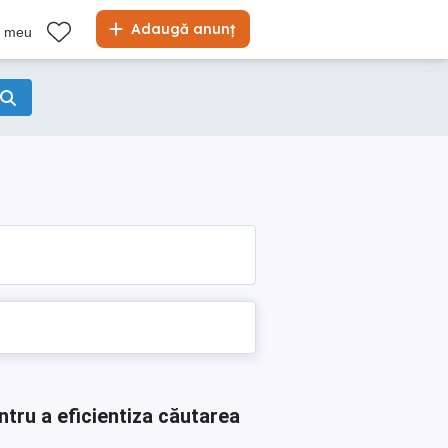
Adaugă anunț
l meu
ntru a eficientiza căutarea