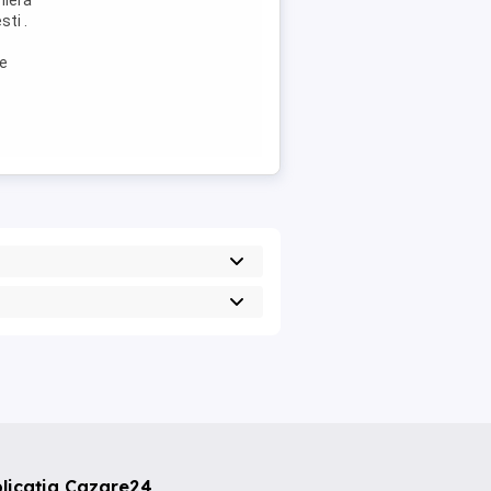
niera
ti .
de
licația Cazare24