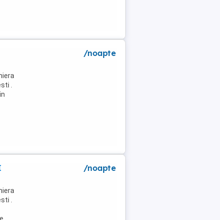
/noapte
niera
ti .
in
I
/noapte
niera
ti .
de