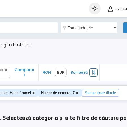
ane
Companii
RON
EUR
Sortează
Contu
1
Regim Hotelier
oane
Companii
RON
EUR
Sortează
0
1
etate: Hotel / motel
Numar de camere: 7
Șterge toate filtrele
.
Selectează categoria și alte filtre de căutare pe