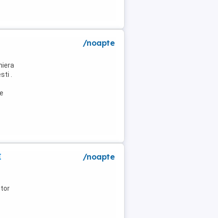
/noapte
niera
ti .
de
I
/noapte
tor