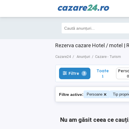
cazare
24
.ro
Toate
Perso
Filtre
3
1
0
Rezerva cazare Hotel / motel | 
Cazare24
Anunțuri
Cazare - Turism
Toate
Pers
Filtre
3
1
Filtre active:
Persoane
Tip propri
Nu am găsit ceea ce cauți