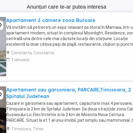
Anunțuri care te-ar putea interesa
Apartament 2 camere zona Butoaie
Vă invităm să petreceți un sejur relaxant pe litoral în Mamaia, într-
apartament modern, situat în complexul Moonlight, Residence, zo
centrală una dintre cele mai căutate locații din stațiune. Locație
excelentă la doar câțiva pași de plajă, restaurante, cluburi și punct
atracție. Etaj 8 ...
Constanta, Constanta
1 ianuarie
Apartament sau garsoniera, PARCARE,Timisoara, 2
Spitalul Judetean
Cazare in garsoniera sau apartament, capacitate max.4 persoane, 
Timișoara la 2 km de Spitalul Judetean. (la doua strazi)de zona Ca
Buziasului Lic.Electrotimis si la 2 km de Mosnita Noua Centura.
PARCARE. Situat la et.1 al unui imobil, pat simplu sau matrimonial ,
+wifi , frigider, mașină spălat, ...
Timisoara, Timis