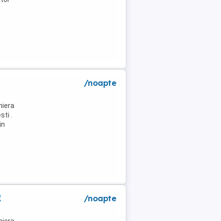
/noapte
niera
ti .
in
I
/noapte