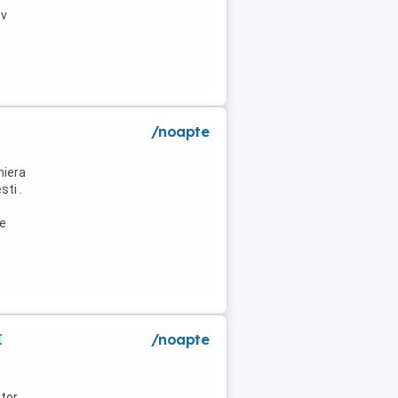
tv
/noapte
niera
ti .
de
I
/noapte
tor