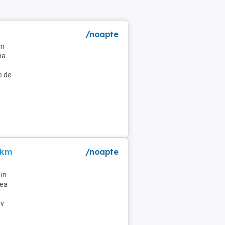
/noapte
un
na
e de
 km
/noapte
in
lea
tv