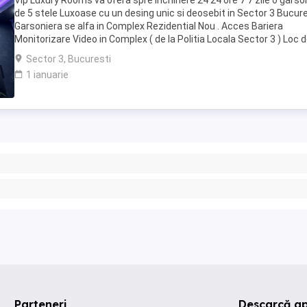
Vip Luxury Rooms va ofera spre inchiriere 24 24 ore 7 7 zile o garso
de 5 stele Luxoase cu un desing unic si deosebit in Sector 3 Bucures
Garsoniera se alfa in Complex Rezidential Nou . Acces Bariera
Monitorizare Video in Complex ( de la Politia Locala Sector 3 ) Loc 
parcare PRIVAT in complex ...
Sector 3, Bucuresti
1 ianuarie
Parteneri
Descarcă ap