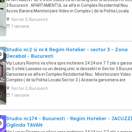
3 Bucuresti . APARTAMENTUL se alfa in Complex Rezidential Nou .
Acces Bariera Monitorizare Video in Complex ( de la Politia Locala
Sector 3 ) Loc de parcare PRIVAT in complex ...
Sector 3, Bucuresti
1 ianuarie
Studio nr.2 si nr.4 Regim Hotelier - sector 3 - Zona
Decebal - Bucuresti
Vip Luxury Rooms va ofera spre inchiriere 24 24 ore 7 7 zile o garso
de 5 stele Luxoase cu un desing unic si deosebit in Sector 3 Bucures
Garsoniera se alfa in Complex Rezidential Nou . Monitorizare Video 
Complex ( de la Politia Locala Sector 3 ) Aceasta garsoniera are
suprafata de 35mp ...
Sector 3, Bucuresti
1 ianuarie
Studio nr.174 - Bucuresti - Regim Hotelier - JACUZZ
Oglinda TAVAN