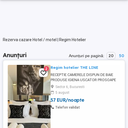
Rezerva cazare Hotel / motel | Regim Hotelier
Anunțuri
20
50
Anunțuri pe pagină:
Regim hotelier THE LINE
2
RECEPTIE CAMERELE DISPUN DE BAIE
PRODUSE IGIENA USCATOR PROSOAPE
PATURI DUBLE CU LENJERIE SI PERNE TV
Sector 6, Bucuresti
LED AER CONDITIONAT WIFI +INTERNET
5 august
GRATUIT FRIGIDER FIERBATOR APA +CEAI
57 EUR/noapte
OPTIONAL MIC DEJUN -PRANZ-CINA
TERASA EXTERIOARA SE SEVESC CAFELE
Telefon validat
SUCURI.. PARCARE IN FATA LOCATIEI
OFERIM SERVICI SPALATORIE ...