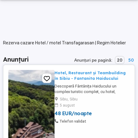
Rezerva cazare Hotel / motel Transfagarasan | Regim Hotelier
Anunțuri
20
50
Anunțuri pe pagină:
Hotel, Restaurant și Teambuilding
în Sibiu - Fantanita Haiducului
Descoperă Fântânița Haiducului un
complex turistic complet, cu hotel,
restaurante, sală de conferințe și spații
Sibiu, Sibiu
dedicate evenimentelor sau teambuilding-
5 august
urilor. Locația noastră, la marginea pădurii,
48 EUR/noapte
între Sibiu și Brașov. Confort și
gastronomie tradițională Hotelul Fântânița
Telefon validat
Haiducului este locul unde ...