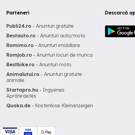
Parteneri
Descarcă ap
Publi24.ro
- Anunturi gratuite
Bestauto.ro
- Anunturi auto/moto
Romimo.ro
- Anunturi imobiliare
Romjob.ro
- Anunturi locuri de munca
Bestbike.ro
- Anunturi moto
Animalutul.ro
- Anunturi gratuite
animale
Startapro.hu
- Ingyenes
Apróhirdetés
Quoka.de
- Kostenlose Kleinanzeigen