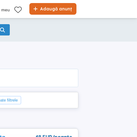
Adaugă anunț
l meu
ate filtrele