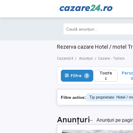
cazare
24
.ro
Toate
Perso
Filtre
3
1
0
Rezerva cazare Hotel / motel T
Cazare24
Anunțuri
Cazare - Turism
Toate
Pers
Filtre
3
1
Filtre active:
Tip proprietate: Hotel / m
Anunțuri
–
Anunțuri pe pagi