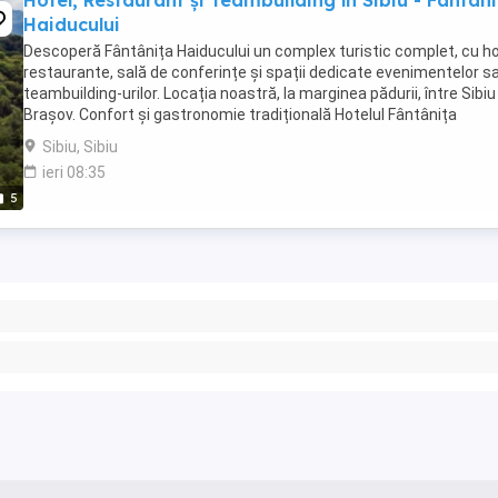
Hotel, Restaurant și Teambuilding în Sibiu - Fantan
Haiducului
Descoperă Fântânița Haiducului un complex turistic complet, cu ho
restaurante, sală de conferințe și spații dedicate evenimentelor s
teambuilding-urilor. Locația noastră, la marginea pădurii, între Sibiu 
Brașov. Confort și gastronomie tradițională Hotelul Fântânița
Haiducului este locul unde ...
Sibiu, Sibiu
ieri 08:35
5