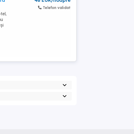
ita
48 EUR/noapte
Telefon validat
tel,
au
și