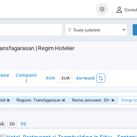
ane
Companii
RON
EUR
Sortează
Contu
1
ransfagarasan | Regim Hotelier
oane
Companii
RON
EUR
Sortează
0
1
otel
Regiune: Transfagarasan
Numar persoane: 10+
Șterge to
nă:
20
50