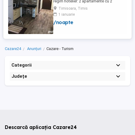
regim hotelier: 2 apartamente cu 2
dormitoare, baie si bucatarie proprie. (4
Timisoara, Timis
locuri cazare in fiecare apartament) 1
1 ianuarie
apartament cu 1 dormitor, baie si
/noapte
bucatarie proprie. (3 locuri cazare) Fiecare
apartament dispune de bucatarie complet
utilata,baie cu cabina ...
Cazare24
Anunțuri
Cazare - Turism
Categorii
Județe
Descarcă aplicația Cazare24