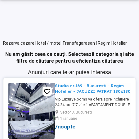
Rezerva cazare Hotel / motel Transfagarasan | Regim Hotelier
Nu am găsit ceea ce cauți.
Selectează categoria și alte
filtre de căutare pentru a eficientiza căutarea
Anunțuri care te-ar putea interesa
Studio nr.169 - Bucuresti - Regim
Hotelier - JACUZZI PATRAT 180x180
Vip Luxury Rooms va ofera spre inchiriere
24 24 ore 7 7 zile 1 APARTAMENT DOUBLE
ROOMS de 5 stele Luxoasa cu un desing
Sector 3, Bucuresti
unic si deosebit in Sector 3 Bucuresti .
1 ianuarie
APARTAMENTUL se alfa in Complex
/noapte
Rezidential Nou . Acces Bariera
Monitorizare Video in Complex ( de la
Politia Locala Sector 3 ) Loc de parcare ...