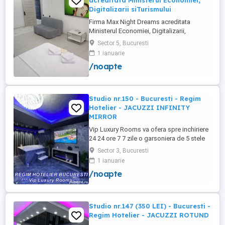
acreditata Ministerul Economiei,
Digitalizarii siTurismului
Firma Max Night Dreams acreditata
Ministerul Economiei, Digitalizarii,
Antreprenoriatului si Turismului închiriază
Sector 5, Bucuresti
in regim hotelier in zona Drumul Taberei -
1 ianuarie
Ghencea diferite tipuri de camere Camera
/noapte
single cu o suprafață totală de 16mp
150ei 3ore , 170lei noapte Camera dublă
cu o suprafață totală de ...
Studio nr.150 - Bucuresti - Regim
Hotelier - JACUZZI INFINITY
MIRROR
Vip Luxury Rooms va ofera spre inchiriere
24 24 ore 7 7 zile o garsoniera de 5 stele
Luxoase cu un desing unic si deosebit in
Sector 3, Bucuresti
Sector 3 Bucuresti . Garsoniera se alfa in
1 ianuarie
Complex Rezidential Nou . Acces Bariera
/noapte
Monitorizare Video in Complex ( de la
Politia Locala Sector 3 ) Loc de parcare
PRIVAT in complex ...
Studio nr.147 (350 LEI) - Bucuresti -
Regim Hotelier - JACUZZI ROTUND