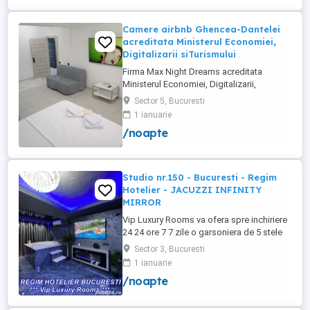
Camere airbnb Ghencea-Dantelei
acreditata Ministerul Economiei,
Digitalizarii siTurismului
Firma Max Night Dreams acreditata
Ministerul Economiei, Digitalizarii,
Antreprenoriatului si Turismului închiriază
Sector 5, Bucuresti
in regim hotelier in zona Drumul Taberei -
1 ianuarie
Ghencea diferite tipuri de camere Camera
/noapte
single cu o suprafață totală de 16mp
150ei 3ore , 170lei noapte Camera dublă
cu o suprafață totală de ...
Studio nr.150 - Bucuresti - Regim
Hotelier - JACUZZI INFINITY
MIRROR
Vip Luxury Rooms va ofera spre inchiriere
24 24 ore 7 7 zile o garsoniera de 5 stele
Luxoase cu un desing unic si deosebit in
Sector 3, Bucuresti
Sector 3 Bucuresti . Garsoniera se alfa in
1 ianuarie
Complex Rezidential Nou . Acces Bariera
/noapte
Monitorizare Video in Complex ( de la
Politia Locala Sector 3 ) Loc de parcare
PRIVAT in complex ...