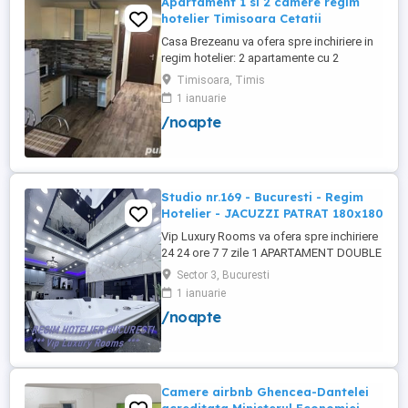
Apartament 1 si 2 camere regim
hotelier Timisoara Cetatii
Casa Brezeanu va ofera spre inchiriere in
regim hotelier: 2 apartamente cu 2
dormitoare, baie si bucatarie proprie. (4
Timisoara, Timis
locuri cazare in fiecare apartament) 1
1 ianuarie
apartament cu 1 dormitor, baie si
/noapte
bucatarie proprie. (3 locuri cazare) Fiecare
apartament dispune de bucatarie complet
utilata,baie cu cabina ...
Studio nr.169 - Bucuresti - Regim
Hotelier - JACUZZI PATRAT 180x180
Vip Luxury Rooms va ofera spre inchiriere
24 24 ore 7 7 zile 1 APARTAMENT DOUBLE
ROOMS de 5 stele Luxoasa cu un desing
Sector 3, Bucuresti
unic si deosebit in Sector 3 Bucuresti .
1 ianuarie
APARTAMENTUL se alfa in Complex
/noapte
Rezidential Nou . Acces Bariera
Monitorizare Video in Complex ( de la
Politia Locala Sector 3 ) Loc de parcare ...
Camere airbnb Ghencea-Dantelei