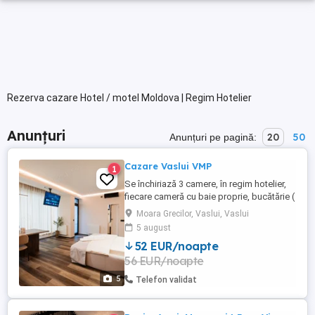
Rezerva cazare Hotel / motel Moldova | Regim Hotelier
Anunțuri
20
50
Anunțuri pe pagină:
Cazare Vaslui VMP
1
Se închiriază 3 camere, în regim hotelier,
fiecare cameră cu baie proprie, bucătărie (
chicineta) , balcon, cale de acces
Moara Grecilor, Vaslui, Vaslui
separată. Acestea sunt amplsate într-o
5 august
clădire nouă, an construcție 2024, în Mun.
52 EUR/noapte
Vaslui, strada Ștefan cel Mare, vis-a-vis de
56 EUR/noapte
Spitalul Jud.Vaslui. Prețul este de 275 zi.
pt.1 ...
5
Telefon validat