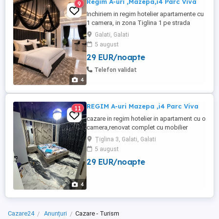
Regim A-uri ,Mazepa,i4 Parc Viva
9
Inchiriem in regim hotelier apartamente cu
1 camera, in zona Tiglina 1 pe strada
Brailei. Punem la dispozitie prosoape,
Galati, Galati
asternuturi (spalate, calcate si
5 august
dezinfectate in spalatorii specializate),
29 EUR/noapte
obiecte de toaleta (gel de dus, sapun
lichid) pentru a va putea bucura de
Telefon validat
confortul ideal si de o sedere discreta ...
4
REGIM A-uri Mazepa ,i4 Parc Viva
11
cazare in regim hotelier in apartament cu o
camera,renovat complet cu mobilier
nou.Este utliat cu WIFI,AC tip
Țiglina 3, Galati, Galati
inverter,bucatarie complet utilata.
5 august
Apartamentul se afla in zona centrala
29 EUR/noapte
Mazepa 1,aproape de faleza Dunarii si
centrul orașului .Se închiriază si pentru
câteva ore. Tarifele 170
4
Cazare24
Anunțuri
Cazare - Turism