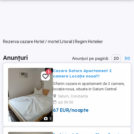
Rezerva cazare Hotel / motel Litoral | Regim Hotelier
Anunțuri
20
50
Anunțuri pe pagină:
Cazare Saturn Apartament 2
3
camere Locație noua!!!
Oferim cazare in apartament de 2 camere,
locație noua, situata in Saturn Central
Residence, langa malul marii, toate
Saturn, Constanta
utilitățile. Prețul variază în funcție de
azi 06:50
numărul de persoane și perioada
67 EUR/noapte
5