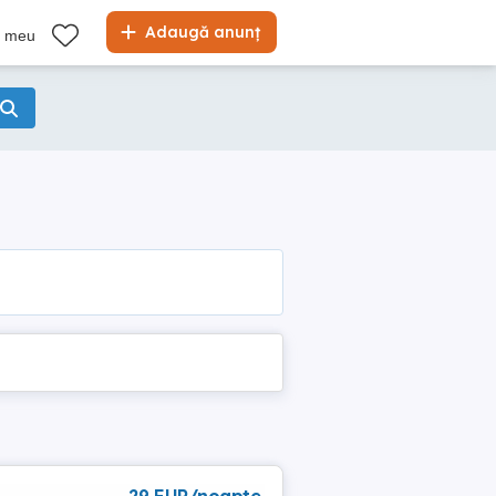
Adaugă anunț
l meu