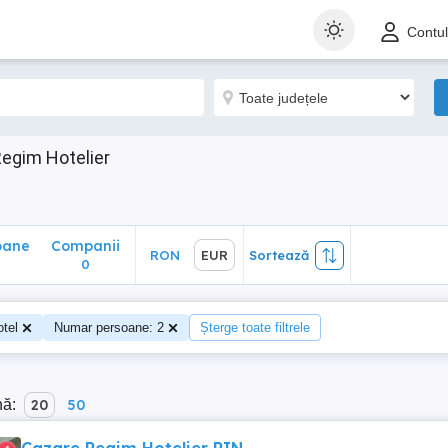
ane
Companii
RON
EUR
Sortează
Contu
0
Regim Hotelier
oane
Companii
RON
EUR
Sortează
0
otel
Numar persoane: 2
Șterge toate filtrele
nă:
20
50