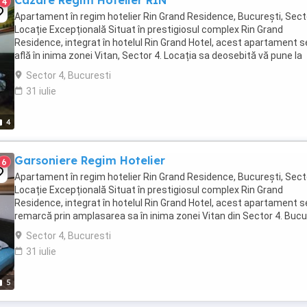
Cazare Regim Hotelier RIN
4
Apartament în regim hotelier Rin Grand Residence, București, Sect
Locație Excepțională Situat în prestigiosul complex Rin Grand
Residence, integrat în hotelul Rin Grand Hotel, acest apartament s
află în inima zonei Vitan, Sector 4. Locația sa deosebită vă pune la
dispoziție acces rapid către ...
Sector 4, Bucuresti
31 iulie
4
Garsoniere Regim Hotelier
6
Apartament în regim hotelier Rin Grand Residence, București, Sect
Locație Excepțională Situat în prestigiosul complex Rin Grand
Residence, integrat în hotelul Rin Grand Hotel, acest apartament s
remarcă prin amplasarea sa în inima zonei Vitan din Sector 4. Bucu
vă de acces rapid către ...
Sector 4, Bucuresti
31 iulie
5