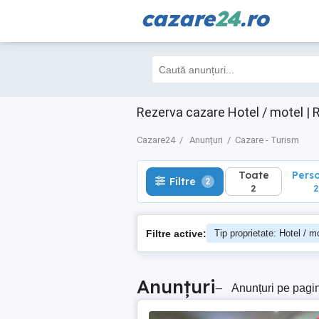
cazare
24
.ro
Toate
Perso
Filtre
2
2
2
Rezerva cazare Hotel / motel | 
Cazare24
Anunțuri
Cazare - Turism
Toate
Pers
Filtre
2
2
2
Filtre active:
Tip proprietate: Hotel / m
Anunțuri
–
Anunțuri pe pagi