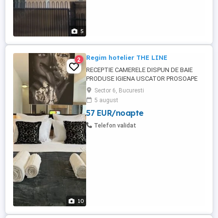
5
Regim hotelier THE LINE
2
RECEPTIE CAMERELE DISPUN DE BAIE
PRODUSE IGIENA USCATOR PROSOAPE
PATURI DUBLE CU LENJERIE SI PERNE TV
Sector 6, Bucuresti
LED AER CONDITIONAT WIFI +INTERNET
5 august
GRATUIT FRIGIDER FIERBATOR APA +CEAI
57 EUR/noapte
OPTIONAL MIC DEJUN -PRANZ-CINA
TERASA EXTERIOARA SE SEVESC CAFELE
Telefon validat
SUCURI.. PARCARE IN FATA LOCATIEI
OFERIM SERVICI SPALATORIE ...
10