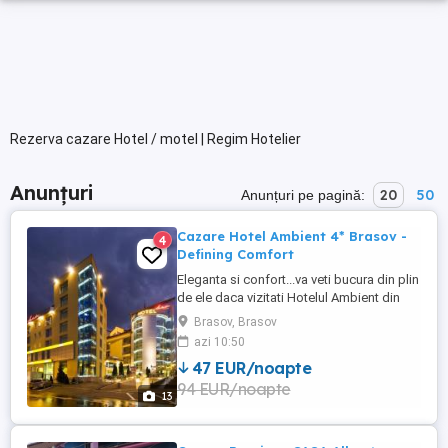
Rezerva cazare Hotel / motel | Regim Hotelier
Anunțuri
20
50
Anunțuri pe pagină:
Cazare Hotel Ambient 4* Brasov -
4
Defining Comfort
Eleganta si confort...va veti bucura din plin
de ele daca vizitati Hotelul Ambient din
Brasov, deja un nume cu traditie ,
Brasov, Brasov
numarand peste un deceniu de excelenta
azi 10:50
si experienta in domeniu. Amplasat ideal
47 EUR/noapte
in centrul Brasovului, la doar cateva minute
94 EUR/noapte
de admirabilele monumente istorice,
13
restaurante ...