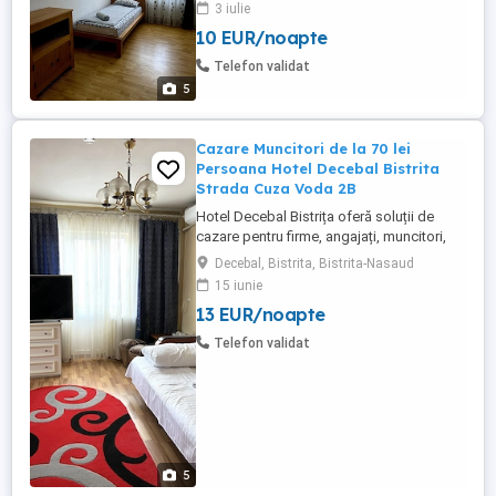
3 iulie
persoane 50lei persoană zi
10 EUR/noapte
Telefon validat
5
Cazare Muncitori de la 70 lei
Persoana Hotel Decebal Bistrita
Strada Cuza Voda 2B
Hotel Decebal Bistrița oferă soluții de
cazare pentru firme, angajați, muncitori,
echipe de tehnicieni, delegații și
Decebal, Bistrita, Bistrita-Nasaud
colaboratori aflați temporar în Bistrița sau
15 iunie
în județul Bistrița-Năsăud. Suntem un hotel
13 EUR/noapte
de 2 stele, situat central în Bistrița, potrivit
pentru companiile care caută cazare
Telefon validat
practică, ...
5