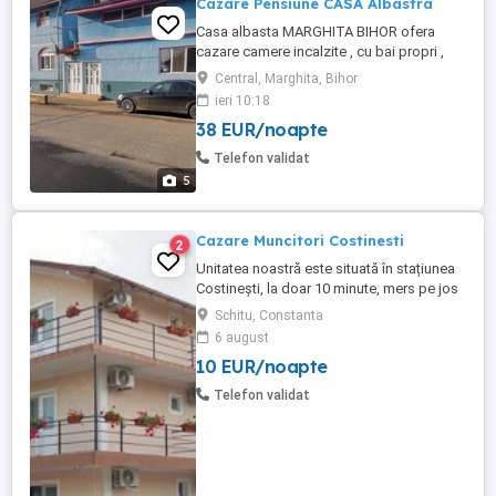
Cazare Pensiune CASA Albastra
Casa albasta MARGHITA BIHOR ofera
cazare camere incalzite , cu bai propri ,
cablu tv wifi utilitati. Camere cu 2 si 3
Central, Marghita, Bihor
paturi .acceptam MUNCITORII pe termen
ieri 10:18
lung facem reducere .
38 EUR/noapte
Telefon validat
5
Cazare Muncitori Costinesti
2
Unitatea noastră este situată în stațiunea
Costinești, la doar 10 minute, mers pe jos
până la Plaja Obelisc, 5 minute până la
Schitu, Constanta
stația CFR Halta Tabără Costinesti și doar
6 august
3 minute până la Parcul de Distracții.
10 EUR/noapte
Capacitatea de cazare este peste 60
locuri serie în camere duble și camere
Telefon validat
triple. Locația noastră ...