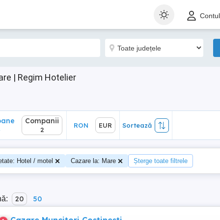
ane
Companii
RON
EUR
Sortează
Contu
2
re | Regim Hotelier
oane
Companii
RON
EUR
Sortează
4
2
etate: Hotel / motel
Cazare la: Mare
Șterge toate filtrele
nă:
20
50