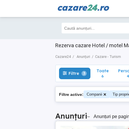
cazare
24
.ro
Toate
Perso
Filtre
3
6
4
Rezerva cazare Hotel / motel Ma
Cazare24
Anunțuri
Cazare - Turism
Toate
Pers
Filtre
3
6
Filtre active:
Companii
Tip propri
Anunțuri
–
Anunțuri pe pagi