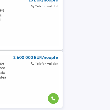
10 EUR/noapte
Telefon validat
CFR
i.
i
2 600 000 EUR/noapte
 pe
Telefon validat
inca
data
atea