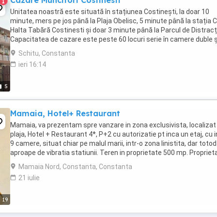
Cazare Muncitori Costinesti
1
Unitatea noastră este situată în stațiunea Costinești, la doar 10
minute, mers pe jos până la Plaja Obelisc, 5 minute până la stația 
Halta Tabără Costinesti și doar 3 minute până la Parcul de Distracți
Capacitatea de cazare este peste 60 locuri serie în camere duble ș
camere triple. Locația noastră ...
Schitu, Constanta
ieri 16:14
5
Mamaia, Hotel+ Restaurant
Mamaia, va prezentam spre vanzare in zona exclusivista, localizat
plaja, Hotel + Restaurant 4*, P+2 cu autorizatie pt inca un etaj, cu 
9 camere, situat chiar pe malul marii, intr-o zona linistita, dar toto
aproape de vibratia statiunii. Teren in proprietate 500 mp. Propriet
dispune ...
Mamaia Nord, Constanta, Constanta
21 iulie
19