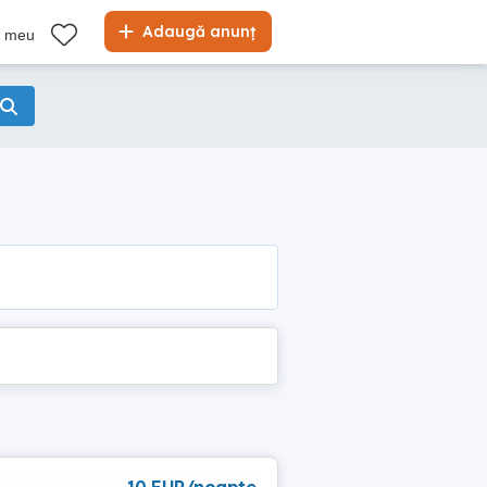
Adaugă anunț
l meu