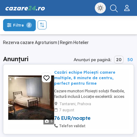
cazare
24
.ro
Filtre
2
Rezerva cazare Agroturism | Regim Hotelier
Anunțuri
20
50
Anunțuri pe pagină:
Cazări echipe Ploiești camere
multiple, 8 minute de centru,
perfect pentru firme
Cazare muncitori Ploiești soluții flexibile,
factură inclusă Locație excelentă: acces
rapid către centre comerciale, rafinării și
Tantareni, Prahova
zone industriale din Ploiești Apartament în
7 august
vilă capacitate mare 4 camere | până la 11
76 EUR/noapte
persoane 1 baie, bucătărie complet utilată
5
TV, balcon, grătar ...
Telefon validat