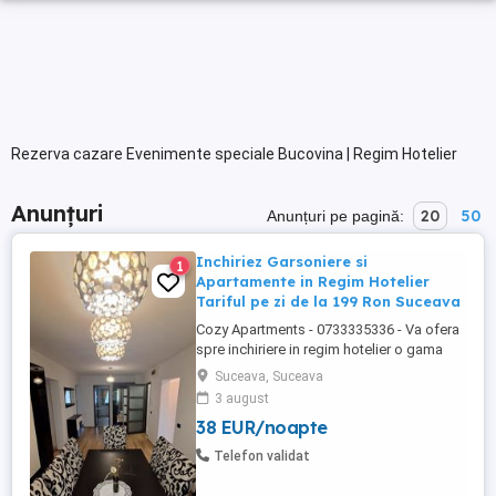
Rezerva cazare Evenimente speciale Bucovina | Regim Hotelier
Anunțuri
20
50
Anunțuri pe pagină:
Inchiriez Garsoniere si
1
Apartamente in Regim Hotelier
Tariful pe zi de la 199 Ron Suceava
Cozy Apartments - 0733335336 - Va ofera
spre inchiriere in regim hotelier o gama
variata de apartamente si garsoniere
Suceava, Suceava
situate in puncte cheie ale orasului
3 august
Suceava: Bulevardul George Enescu.
38 EUR/noapte
Kaufland George Enescu In centrul
Orasului pe Esplanada langa McDonald's.
Telefon validat
Zamca Bulevardul 1 Mai Obcini Bulevardul
...