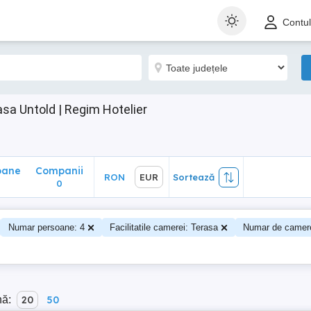
ane
Companii
RON
EUR
Sortează
Contu
0
asa Untold | Regim Hotelier
oane
Companii
RON
EUR
Sortează
0
Numar persoane: 4
Facilitatile camerei: Terasa
Numar de camer
nă:
20
50