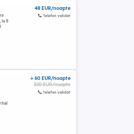
48 EUR/noapte
re
Telefon validat
 la 8
1
60 EUR/noapte
300 EUR/noapte
Telefon validat
tial
!