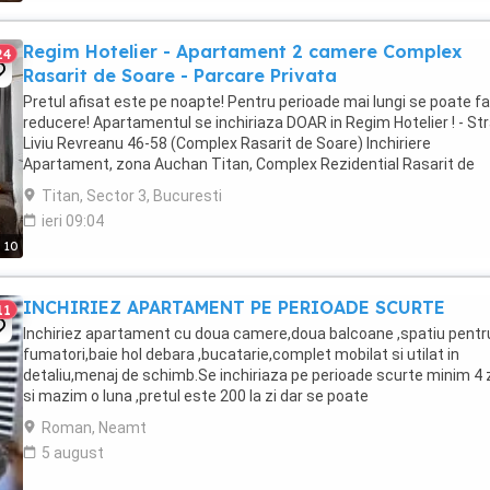
Regim Hotelier - Apartament 2 camere Complex
24
Rasarit de Soare - Parcare Privata
Pretul afisat este pe noapte! Pentru perioade mai lungi se poate f
reducere! Apartamentul se inchiriaza DOAR in Regim Hotelier ! - St
Liviu Revreanu 46-58 (Complex Rasarit de Soare) Inchiriere
Apartament, zona Auchan Titan, Complex Rezidential Rasarit de
Soare, supravegheat video 24 24 + ...
Titan, Sector 3, Bucuresti
ieri 09:04
10
INCHIRIEZ APARTAMENT PE PERIOADE SCURTE
11
Inchiriez apartament cu doua camere,doua balcoane ,spatiu pentr
fumatori,baie hol debara ,bucatarie,complet mobilat si utilat in
detaliu,menaj de schimb.Se inchiriaza pe perioade scurte minim 4 z
si mazim o luna ,pretul este 200 la zi dar se poate
negocia.Apartamentul este situat in zona Roman Voda.central ...
Roman, Neamt
5 august