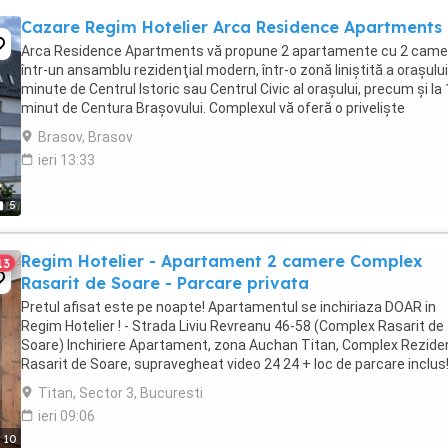
Cazare Regim Hotelier Arca Residence Apartments
Arca Residence Apartments vă propune 2 apartamente cu 2 came
într-un ansamblu rezidenţial modern, într-o zonă liniştită a oraşului,
minute de Centrul Istoric sau Centrul Civic al oraşului, precum şi la 
minut de Centura Braşovului. Complexul vă oferă o privelişte
încântătoare spre masivele Piatra ...
Brasov, Brasov
ieri 13:33
5
Regim Hotelier - Apartament 2 camere Complex
13
Rasarit de Soare - Parcare privata
Pretul afisat este pe noapte! Apartamentul se inchiriaza DOAR in
Regim Hotelier ! - Strada Liviu Revreanu 46-58 (Complex Rasarit de
Soare) Inchiriere Apartament, zona Auchan Titan, Complex Reziden
Rasarit de Soare, supravegheat video 24 24 + loc de parcare inclus
Apartamentul este complet mobilat ...
Titan, Sector 3, Bucuresti
ieri 09:06
10