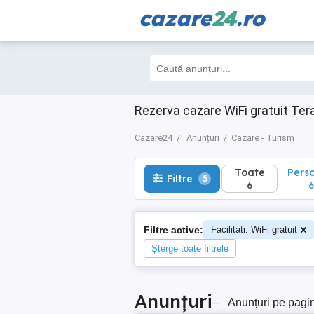
cazare
24
.ro
Toate
Perso
Filtre
5
6
6
Rezerva cazare WiFi gratuit Ter
Cazare24
Anunțuri
Cazare - Turism
Toate
Pers
Filtre
5
6
6
Filtre active:
Facilitati: WiFi gratuit
Șterge toate filtrele
Anunțuri
–
Anunțuri pe pagi