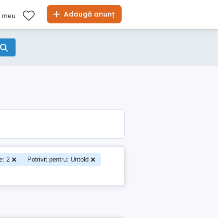
Adaugă anunț
l meu
e: 2
Potrivit pentru: Untold