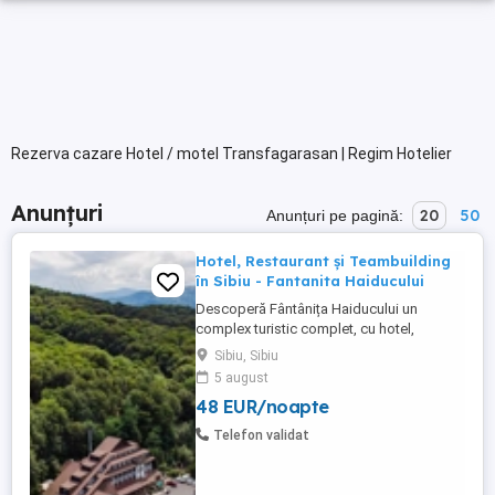
Rezerva cazare Hotel / motel Transfagarasan | Regim Hotelier
Anunțuri
20
50
Anunțuri pe pagină:
Hotel, Restaurant și Teambuilding
în Sibiu - Fantanita Haiducului
Descoperă Fântânița Haiducului un
complex turistic complet, cu hotel,
restaurante, sală de conferințe și spații
Sibiu, Sibiu
dedicate evenimentelor sau teambuilding-
5 august
urilor. Locația noastră, la marginea pădurii,
48 EUR/noapte
între Sibiu și Brașov. Confort și
gastronomie tradițională Hotelul Fântânița
Telefon validat
Haiducului este locul unde ...