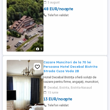
dedicate evenimentelor sau teambuilding-
5 august
urilor. Locația noastră, la marginea pădurii,
48 EUR/noapte
între Sibiu și Brașov. Confort și
gastronomie tradițională Hotelul Fântânița
Telefon validat
Haiducului este locul unde ...
5
Cazare Muncitori de la 70 lei
Persoana Hotel Decebal Bistrita
Strada Cuza Voda 2B
Hotel Decebal Bistrița oferă soluții de
cazare pentru firme, angajați, muncitori,
echipe de tehnicieni, delegații și
Decebal, Bistrita, Bistrita-Nasaud
colaboratori aflați temporar în Bistrița sau
15 iunie
în județul Bistrița-Năsăud. Suntem un hotel
13 EUR/noapte
de 2 stele, situat central în Bistrița, potrivit
pentru companiile care caută cazare
Telefon validat
practică, ...