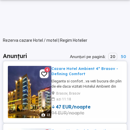
Rezerva cazare Hotel / motel | Regim Hotelier
Anunțuri
20
50
Anunțuri pe pagină:
Cazare Hotel Ambient 4* Brasov -
4
Defining Comfort
Eleganta si confort...va veti bucura din plin
de ele daca vizitati Hotelul Ambient din
Brasov, deja un nume cu traditie ,
Brasov, Brasov
numarand peste un deceniu de excelenta
azi 11:18
si experienta in domeniu. Amplasat ideal
47 EUR/noapte
in centrul Brasovului, la doar cateva minute
94 EUR/noapte
de admirabilele monumente istorice,
13
restaurante ...