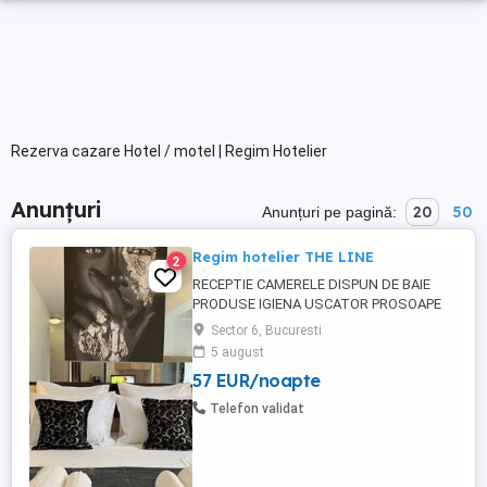
Rezerva cazare Hotel / motel | Regim Hotelier
Anunțuri
20
50
Anunțuri pe pagină:
Regim hotelier THE LINE
2
RECEPTIE CAMERELE DISPUN DE BAIE
PRODUSE IGIENA USCATOR PROSOAPE
PATURI DUBLE CU LENJERIE SI PERNE TV
Sector 6, Bucuresti
LED AER CONDITIONAT WIFI +INTERNET
5 august
GRATUIT FRIGIDER FIERBATOR APA +CEAI
57 EUR/noapte
OPTIONAL MIC DEJUN -PRANZ-CINA
TERASA EXTERIOARA SE SEVESC CAFELE
Telefon validat
SUCURI.. PARCARE IN FATA LOCATIEI
OFERIM SERVICI SPALATORIE ...