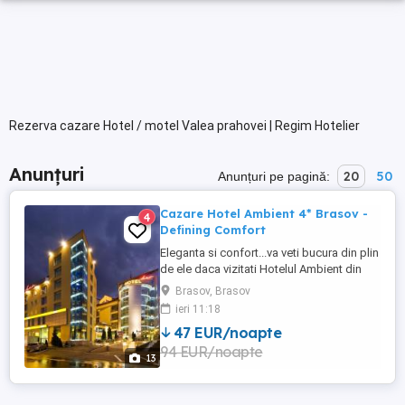
Rezerva cazare Hotel / motel Valea prahovei | Regim Hotelier
Anunțuri
20
50
Anunțuri pe pagină:
Cazare Hotel Ambient 4* Brasov -
4
Defining Comfort
Eleganta si confort...va veti bucura din plin
de ele daca vizitati Hotelul Ambient din
Brasov, deja un nume cu traditie ,
Brasov, Brasov
numarand peste un deceniu de excelenta
ieri 11:18
si experienta in domeniu. Amplasat ideal
47 EUR/noapte
in centrul Brasovului, la doar cateva minute
94 EUR/noapte
de admirabilele monumente istorice,
13
restaurante ...