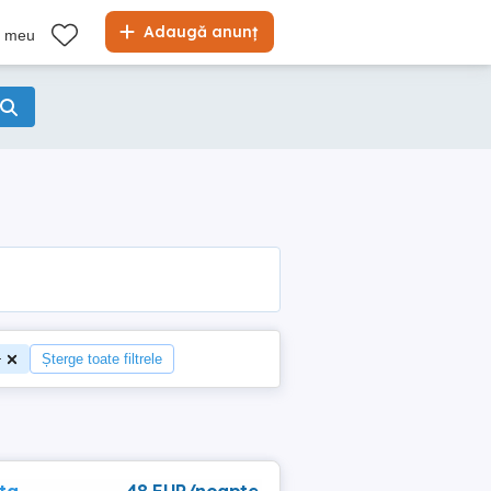
Adaugă anunț
l meu
+
Șterge toate filtrele