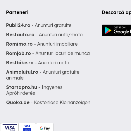
Parteneri
Descarcă ap
Publi24.ro
- Anunturi gratuite
Bestauto.ro
- Anunturi auto/moto
Romimo.ro
- Anunturi imobiliare
Romjob.ro
- Anunturi locuri de munca
Bestbike.ro
- Anunturi moto
Animalutul.ro
- Anunturi gratuite
animale
Startapro.hu
- Ingyenes
Apróhirdetés
Quoka.de
- Kostenlose Kleinanzeigen