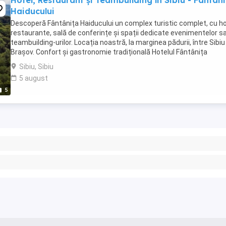
Hotel, Restaurant și Teambuilding în Sibiu - Fantan
Haiducului
Descoperă Fântânița Haiducului un complex turistic complet, cu ho
restaurante, sală de conferințe și spații dedicate evenimentelor s
teambuilding-urilor. Locația noastră, la marginea pădurii, între Sibiu 
Brașov. Confort și gastronomie tradițională Hotelul Fântânița
Haiducului este locul unde ...
Sibiu, Sibiu
5 august
5