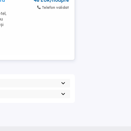
ita
48 EUR/noapte
Telefon validat
tel,
au
și