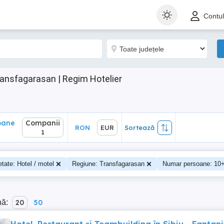
ane
Companii
RON
EUR
Sortează
Contu
1
ransfagarasan | Regim Hotelier
oane
Companii
RON
EUR
Sortează
0
1
etate: Hotel / motel
Regiune: Transfagarasan
Numar persoane: 10
nă:
20
50