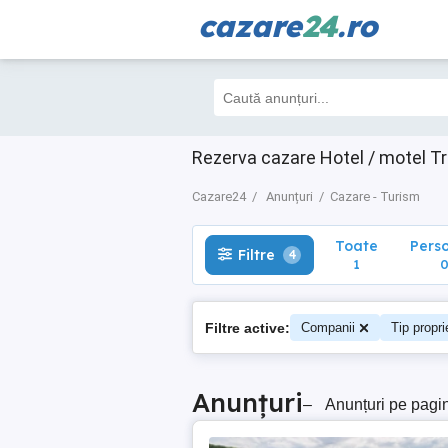
cazare
24
.ro
Toate
Perso
Filtre
4
1
0
Rezerva cazare Hotel / motel T
Cazare24
Anunțuri
Cazare - Turism
Toate
Pers
Filtre
4
1
Filtre active:
Companii
Tip propri
Anunțuri
–
Anunțuri pe pagi