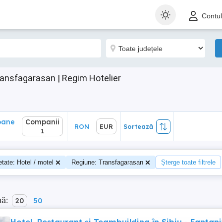
ane
Companii
RON
EUR
Sortează
Contu
1
ransfagarasan | Regim Hotelier
oane
Companii
RON
EUR
Sortează
0
1
etate: Hotel / motel
Regiune: Transfagarasan
Șterge toate filtrele
nă:
20
50