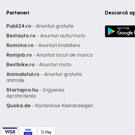
Parteneri
Descarcă ap
Publi24.ro
- Anunturi gratuite
Bestauto.ro
- Anunturi auto/moto
Romimo.ro
- Anunturi imobiliare
Romjob.ro
- Anunturi locuri de munca
Bestbike.ro
- Anunturi moto
Animalutul.ro
- Anunturi gratuite
animale
Startapro.hu
- Ingyenes
Apróhirdetés
Quoka.de
- Kostenlose Kleinanzeigen