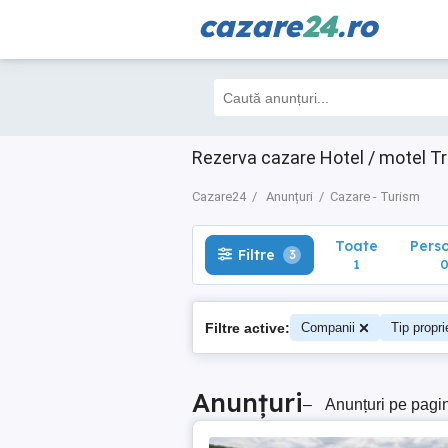
cazare
24
.ro
Toate
Perso
Filtre
3
1
0
Rezerva cazare Hotel / motel T
Cazare24
Anunțuri
Cazare - Turism
Toate
Pers
Filtre
3
1
Filtre active:
Companii
Tip propri
Anunțuri
–
Anunțuri pe pagi