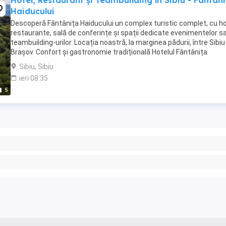
Hotel, Restaurant și Teambuilding în Sibiu - Fantan
Haiducului
Descoperă Fântânița Haiducului un complex turistic complet, cu ho
restaurante, sală de conferințe și spații dedicate evenimentelor s
teambuilding-urilor. Locația noastră, la marginea pădurii, între Sibiu 
Brașov. Confort și gastronomie tradițională Hotelul Fântânița
Haiducului este locul unde ...
Sibiu, Sibiu
ieri 08:35
5