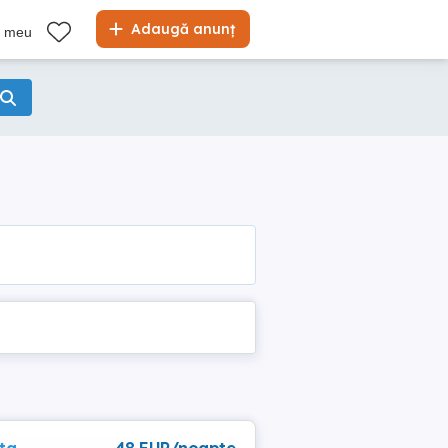
Adaugă anunț
l meu