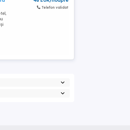
ita
48 EUR/noapte
Telefon validat
tel,
au
și