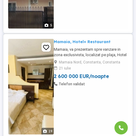
5
Mamaia, Hotel+ Restaurant
Mamaia, va prezentam spre vanzare in
zona exclusivista, localizat pe plaja, Hotel
+ Restaurant 4*, P+2 cu autorizatie pt inca
Mamaia Nord, Constanta, Constanta
un etaj, cu inca 9 camere, situat chiar pe
21 iulie
malul marii, intr-o zona linistita, dar
2 600 000 EUR/noapte
totodata aproape de vibratia statiunii.
Teren in proprietate 500 mp. Proprietatea
Telefon validat
dispune ...
19