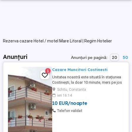
Rezerva cazare Hotel / motel Mare Litoral | Regim Hotelier
Anunțuri
20
50
Anunțuri pe pagină:
Cazare Muncitori Costinesti
1
Unitatea noastră este situată în stațiunea
Costinești, la doar 10 minute, mers pe jos
până la Plaja Obelisc, 5 minute până la
Schitu, Constanta
stația CFR Halta Tabără Costinesti și doar
ieri 16:14
3 minute până la Parcul de Distracții.
10 EUR/noapte
Capacitatea de cazare este peste 60
locuri serie în camere duble și camere
Telefon validat
triple. Locația noastră ...